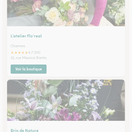
L’atelier Flo’real
Charmes
★
★
★
★
★
4.7 (59)
22, rue Maurice Barrès
Voir la boutique
Brin de Nature