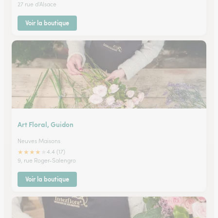
27 rue d'Alsace
Voir la boutique
Art Floral, Guidon
Neuves Maisons
★
★
★
★
★
4.4 (17)
9, rue Roger-Salengro
Voir la boutique