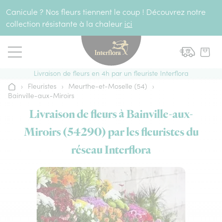
Aller au contenu
Canicule ? Nos fleurs tiennent le coup ! Découvrez notre
collection résistante à la chaleur
ici
Livraison de fleurs en 4h par un fleuriste Interflora
›
Fleuristes
›
Meurthe-et-Moselle (54)
›
Accueil
Bainville-aux-Miroirs
Livraison de fleurs à Bainville-aux-
Miroirs (54290) par les fleuristes du
réseau Interflora