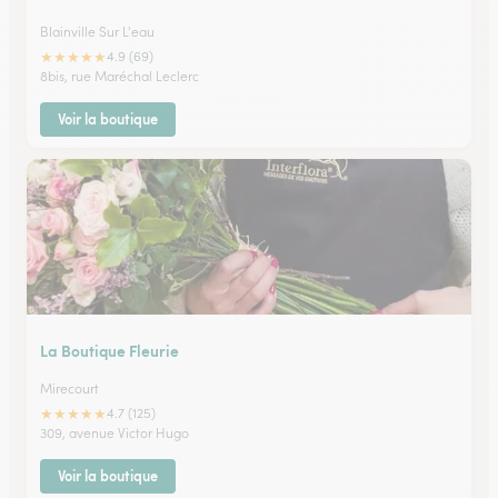
Blainville Sur L'eau
★
★
★
★
★
4.9 (69)
8bis, rue Maréchal Leclerc
Voir la boutique
La Boutique Fleurie
Mirecourt
★
★
★
★
★
4.7 (125)
309, avenue Victor Hugo
Voir la boutique