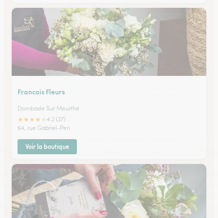
Francois Fleurs
Dombasle Sur Meurthe
★
★
★
★
★
4.2 (27)
64, rue Gabriel-Peri
Voir la boutique