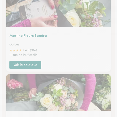
Merlino Fleurs Sandra
Golbey
★
★
★
★
★
4.3 (104)
11, rue de la Moselle
Voir la boutique