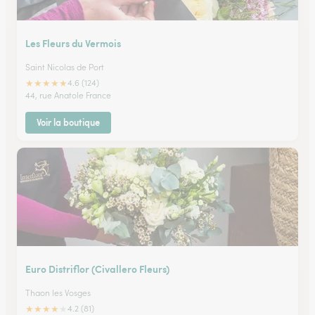
Les Fleurs du Vermois
Saint Nicolas de Port
★
★
★
★
★
4.6 (124)
44, rue Anatole France
Voir la boutique
Euro Distriflor (Civallero Fleurs)
Thaon les Vosges
★
★
★
★
★
4.2 (81)