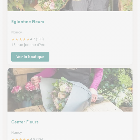
Eglantine Fleurs
Nancy
★
★
★
★
★
4.7 (130)
48, rue Jeanne d'Arc
Voir la boutique
Center Fleurs
Nancy
★
★
★
★
★
4.9 (184)