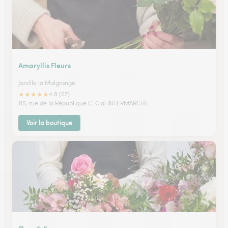
Amaryllis Fleurs
Jarville la Malgrange
★
★
★
★
★
4.8 (67)
115, rue de la République C. Cial INTERMARCHE
Voir la boutique