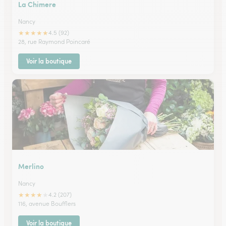
La Chimere
Nancy
★
★
★
★
★
4.5 (92)
28, rue Raymond Poincaré
Voir la boutique
Merlino
Nancy
★
★
★
★
★
4.2 (207)
116, avenue Boufflers
Voir la boutique