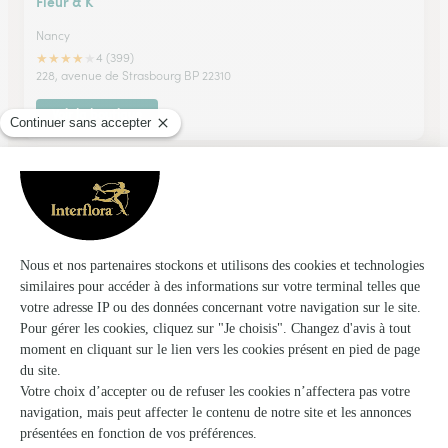
Fleur & K
Nancy
★
★
★
★
★
4 (399)
228, avenue de Strasbourg BP 22310
Voir la boutique
Yanna Fleurs
Nancy
★
★
★
★
★
4.9 (29)
14 place des Vosges
Voir la boutique