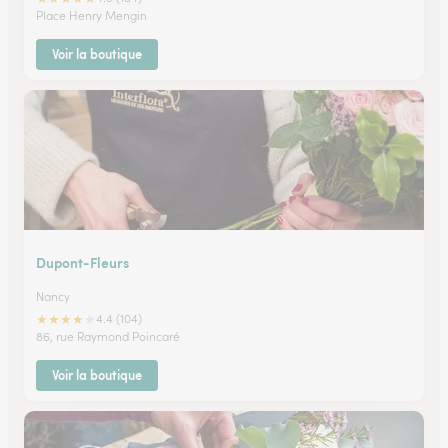
Place Henry Mengin
Voir la boutique
Dupont-Fleurs
Nancy
★
★
★
★
★
4.4 (104)
86, rue Raymond Poincaré
Voir la boutique