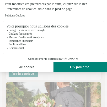
Un Jour Une Fleur
Tomblaine
★
★
★
★
★
4.2 (137)
68, boulevard Jean Jaurès
Voir la boutique