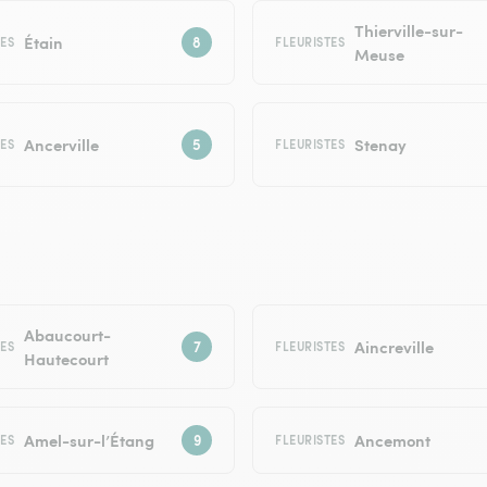
Thierville-sur-
Étain
TES
FLEURISTES
Meuse
Ancerville
Stenay
TES
FLEURISTES
Abaucourt-
Aincreville
TES
FLEURISTES
Hautecourt
Amel-sur-l’Étang
Ancemont
TES
FLEURISTES