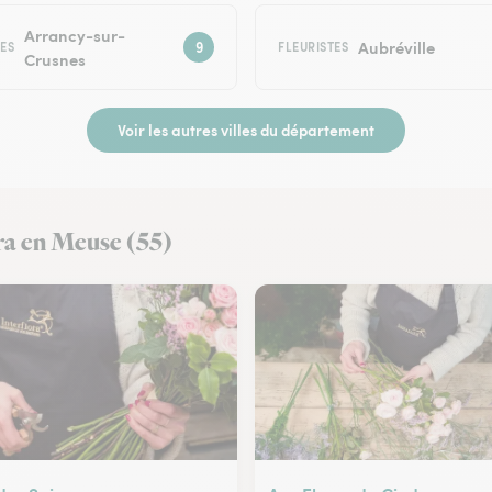
Arrancy-sur-
Aubréville
TES
FLEURISTES
Crusnes
Voir les autres villes du département
ora en Meuse (55)