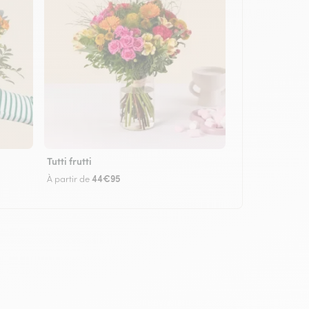
Tutti frutti
44€95
À partir de