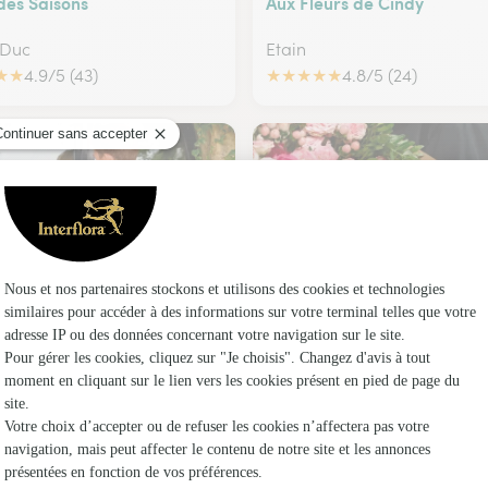
 des Saisons
Aux Fleurs de Cindy
 Duc
Etain
★
★
4.9/5 (43)
★
★
★
★
★
4.8/5 (24)
es Fleuries
Fleurs de Lorraine
n
Vigneulles les Hattonchatel
★
★
4.6/5 (187)
★
★
★
★
★
4.6/5 (5)