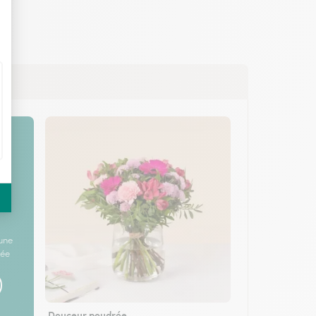
une
née
Douceur poudrée