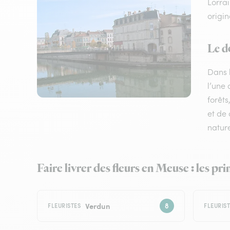
Lorra
origin
Le d
Dans 
l’une
forêt
et de 
nature
Faire livrer des fleurs en Meuse : les pri
Verdun
FLEURISTES
FLEURIS