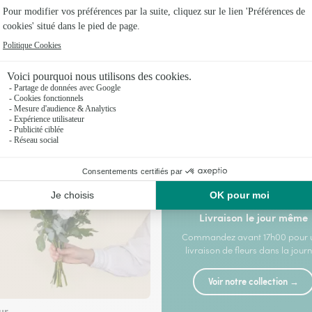
euse
RE
ROSES
PETITS PRIX
Plus d'informations
Livraison en 4h
—
Livraison le jour même
Commandez avant 17h00 pour 
livraison de fleurs dans la jour
Voir notre collection →
ur