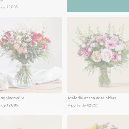
29€95
r de
 anniversaire
Mélodie et son vase offert
42€95
42€95
r de
À partir de