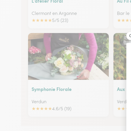
L'atelier Floral
Au Fil
Clermont en Argonne
Bar le
★
★
★
★
★
5/5 (23)
★
★
★
Symphonie Florale
Aux Il
Verdun
Verdu
★
★
★
★
★
4.6/5 (19)
★
★
★