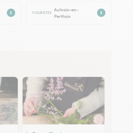
Aulnois-en-
FLEURISTES
Perthois