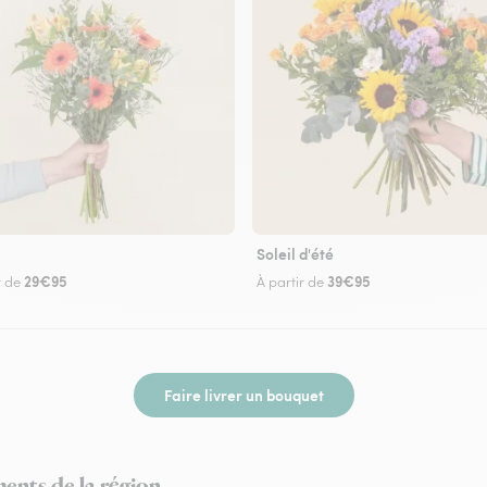
Soleil d'été
29€95
39€95
r de
À partir de
Faire livrer un bouquet
ments de la région