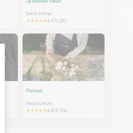
Le Roman Fleuri
Saint Mihiel
★
★
★
★
★
4.7/5 (20)
Florival
Vaucouleurs
★
★
★
★
★
4.6/5 (74)