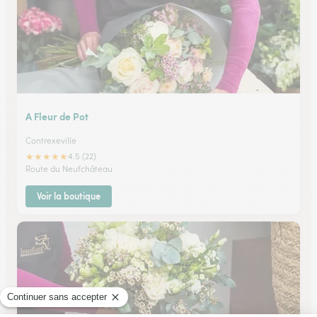
A Fleur de Pot
Contrexeville
★
★
★
★
★
4.5 (22)
Route du Neufchâteau
Voir la boutique