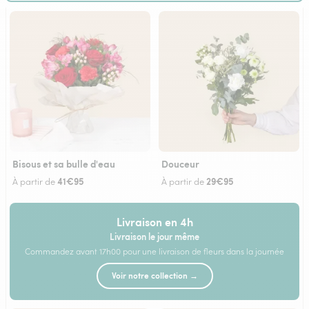
Bisous et sa bulle d'eau
Douceur
41€95
29€95
À partir de
À partir de
Livraison en 4h
Livraison le jour même
Commandez avant 17h00 pour une livraison de fleurs dans la journée
Voir notre collection →