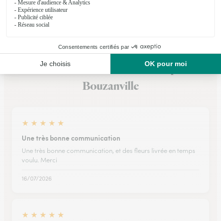
Voir la boutique
Ils ont fait livrer des fleurs ou une plante à
Bouzanville
★
★
★
★
★
Une très bonne communication
Une très bonne communication, et des fleurs livrée en temps
voulu. Merci
16/07/2026
★
★
★
★
★