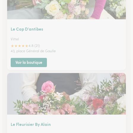
Le Cap D’antibes
Vittel
★
★
★
★
★
4.8 (21)
43, place Général de Gaulle
Voir la boutique
Le Fleurisier By Alain