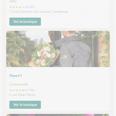
Vittel
★
★
★
★
★
4.4 (41)
C.Cial Champion 227, avenue Courberoye
Voir la boutique
Fleurs’t
Contrexeville
★
★
★
★
★
4.7 (15)
2, rue Ziwer Pacha
Voir la boutique