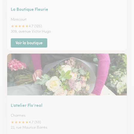
La Boutique Fleurie
Mirecourt
★
★
★
★
★
4.7 (125)
309, avenue Victor Hugo
Voir la boutique
L’atelier Flo’real
Charmes
★
★
★
★
★
4.7 (59)
22, rue Maurice Barrès