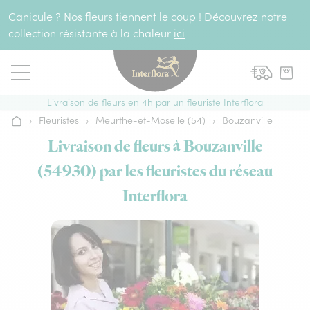
Aller au contenu
Canicule ? Nos fleurs tiennent le coup ! Découvrez notre
collection résistante à la chaleur
ici
Livraison de fleurs en 4h par un fleuriste Interflora
›
Fleuristes
›
Meurthe-et-Moselle (54)
›
Bouzanville
Accueil
Livraison de fleurs à Bouzanville
(54930) par les fleuristes du réseau
Interflora