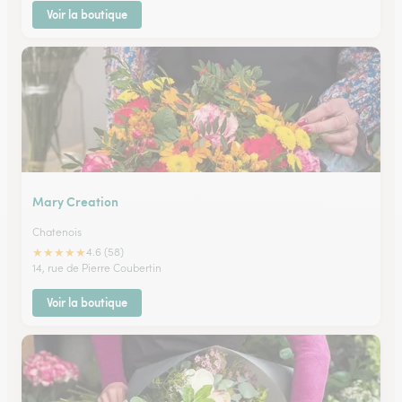
Voir la boutique
Mary Creation
Chatenois
★
★
★
★
★
4.6 (58)
14, rue de Pierre Coubertin
Voir la boutique