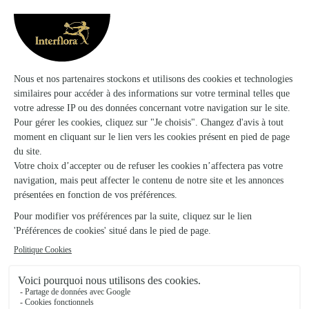
Euro Distriflor (Civallero Fleurs)
Thaon les Vosges
★
★
★
★
★
4.2 (81)
27 rue d'Alsace
Voir la boutique
Art Floral, Guidon
Neuves Maisons
★
★
★
★
★
4.4 (17)
9, rue Roger-Salengro