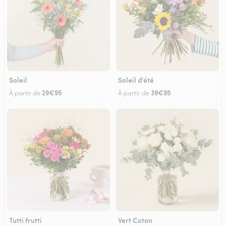
Soleil
Soleil d'été
29€95
39€95
À partir de
À partir de
Tutti frutti
Vert Coton