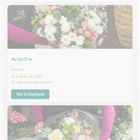
Au Lys D’or
Piennes
★
★
★
★
★
4.3 (37)
15, rue Ambroise Croizat
Voir la boutique