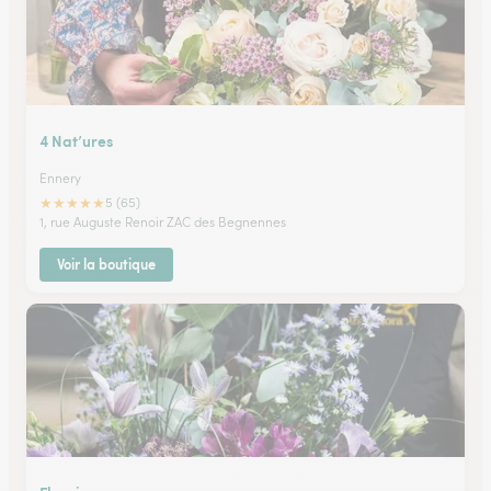
4 Nat’ures
Ennery
★
★
★
★
★
5 (65)
1, rue Auguste Renoir ZAC des Begnennes
Voir la boutique