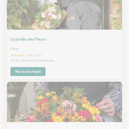
Le Jardin des Fleurs
Metz
★
★
★
★
★
4.4 (202)
219 B avenue de Strasbourg
Voir la boutique