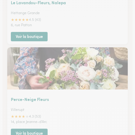
Le Lavandou-Fleurs, Nalepa
Hettange Grande
★
★
★
★
★
4.5 (43)
6, rue Patton
Voir la boutique
Perce-Neige Fleurs
Villerupt
★
★
★
★
★
4.3 (53)
14, place Jeanne-d'Arc
Voir la boutique