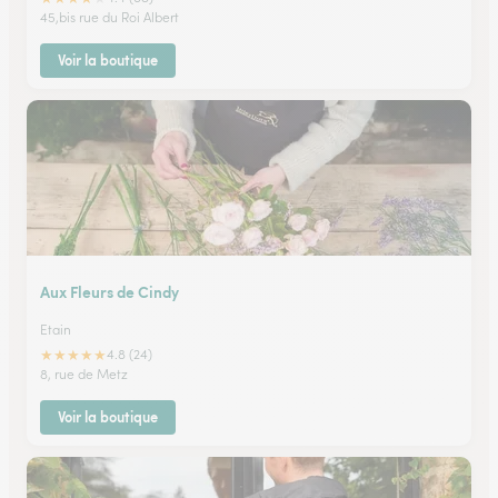
45,bis rue du Roi Albert
Voir la boutique
Aux Fleurs de Cindy
Etain
★
★
★
★
★
4.8 (24)
8, rue de Metz
Voir la boutique