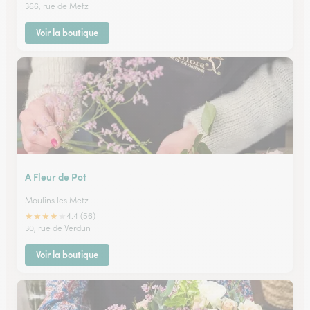
366, rue de Metz
Voir la boutique
A Fleur de Pot
Moulins les Metz
★
★
★
★
★
4.4 (56)
30, rue de Verdun
Voir la boutique