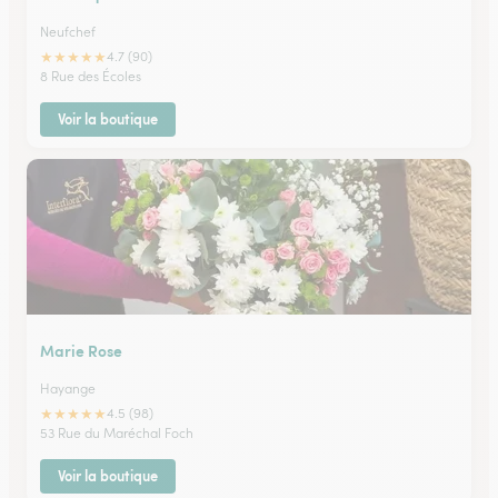
Neufchef
★
★
★
★
★
4.7 (90)
8 Rue des Écoles
Voir la boutique
Marie Rose
Hayange
★
★
★
★
★
4.5 (98)
53 Rue du Maréchal Foch
Voir la boutique