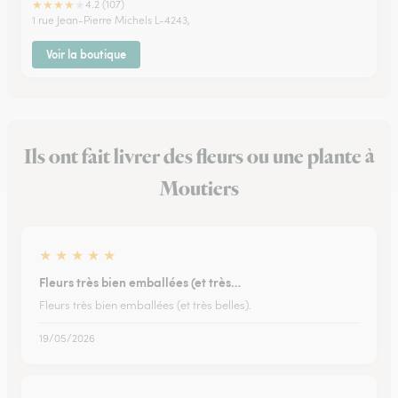
★
★
★
★
★
4.2 (107)
1 rue Jean-Pierre Michels L-4243,
Voir la boutique
Ils ont fait livrer des fleurs ou une plante à
Moutiers
★
★
★
★
★
Fleurs très bien emballées (et très…
Fleurs très bien emballées (et très belles).
19/05/2026