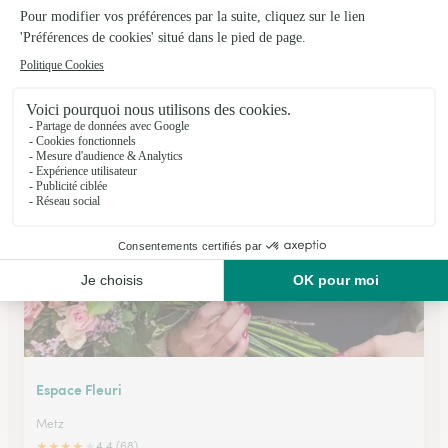
L’amour des Fleurs
Thionville
★
★
★
★
★
4.9 (631)
63 Avenue Comte de Bertier
Voir la boutique
Espace Fleuri
Metz
★
★
★
★
★
4.4 (68)