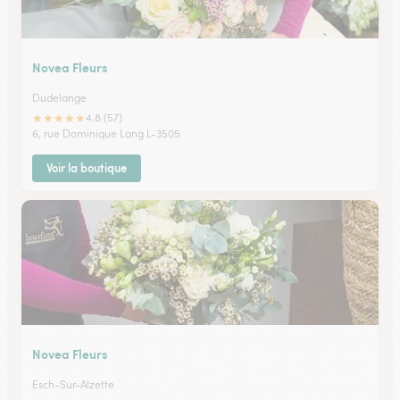
Novea Fleurs
Dudelange
★
★
★
★
★
4.8 (57)
6, rue Dominique Lang L-3505
Voir la boutique
Novea Fleurs
Esch-Sur-Alzette