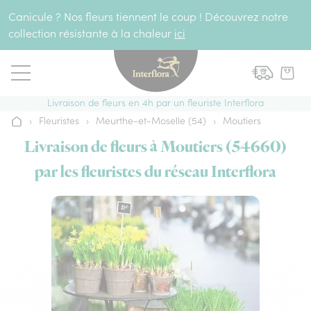
Aller au contenu
Canicule ? Nos fleurs tiennent le coup ! Découvrez notre
collection résistante à la chaleur
ici
Livraison de fleurs en 4h par un fleuriste Interflora
›
Fleuristes
›
Meurthe-et-Moselle (54)
›
Moutiers
Accueil
Livraison de fleurs à Moutiers (54660)
par les fleuristes du réseau Interflora