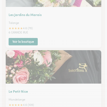
Les Jardins du Marais
Talange
★
★
★
★
★
4.6 (78)
6 GRANDE RUE
Voir la boutique
Le Petit Nice
Mondelange
★
★
★
★
★
4.6 (109)