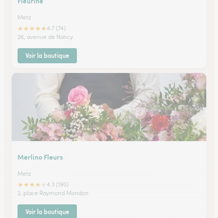
Fleurine
Metz
★
★
★
★
★
4.7 (74)
26, avenue de Nancy
Voir la boutique
Merlino Fleurs
Metz
★
★
★
★
★
4.3 (190)
2, place Raymond Mondon
Voir la boutique