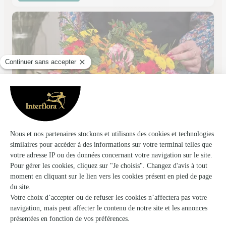
L’art Floral
Metz
★
★
★
★
★
4.5 (13)
12, rue Pierre Perrat
Voir la boutique