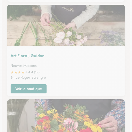
Art Floral, Guidon
Neuves Maisons
★
★
★
★
★
4.4 (17)
9, rue Roger-Salengro
Voir la boutique