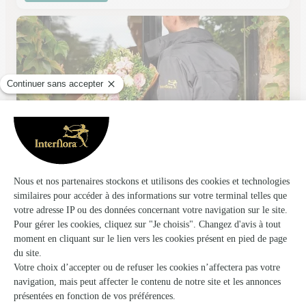
Eglantine Fleurs
Nancy
★
★
★
★
★
4.7 (130)
48, rue Jeanne d'Arc
Voir la boutique