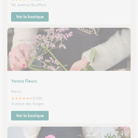
116, avenue Boufflers
Voir la boutique
Yanna Fleurs
Nancy
★
★
★
★
★
4.9 (29)
14 place des Vosges
Voir la boutique