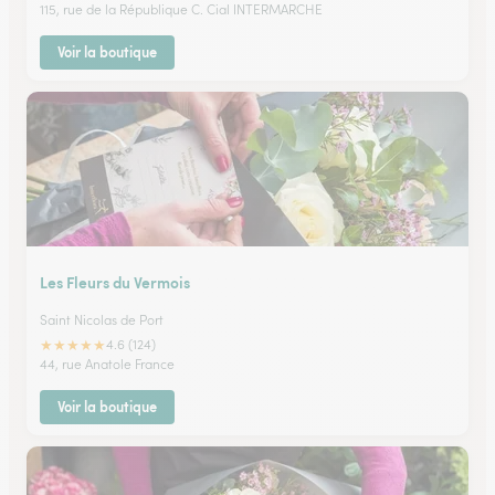
115, rue de la République C. Cial INTERMARCHE
Voir la boutique
Les Fleurs du Vermois
Saint Nicolas de Port
★
★
★
★
★
4.6 (124)
44, rue Anatole France
Voir la boutique