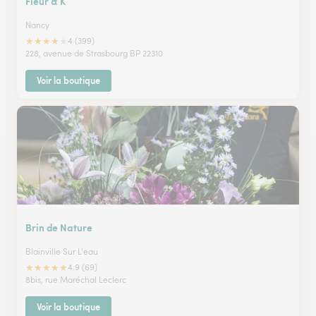
Fleur & K
Nancy
★
★
★
★
★
4 (399)
228, avenue de Strasbourg BP 22310
Voir la boutique
Brin de Nature
Blainville Sur L'eau
★
★
★
★
★
4.9 (69)
8bis, rue Maréchal Leclerc
Voir la boutique