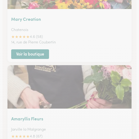
Mary Creation
Chatenois
★
★
★
★
★
4.6 (58)
14, rue de Pierre Coubertin
Voir la boutique
Amaryllis Fleurs
Jarville la Malgrange
★
★
★
★
★
4.8 (67)