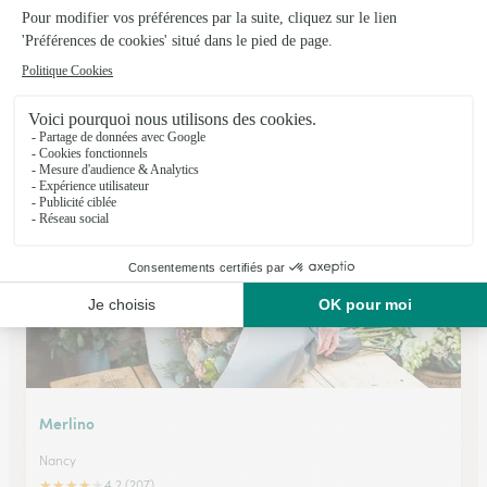
Dupont-Fleurs
Nancy
★
★
★
★
★
4.4 (104)
86, rue Raymond Poincaré
Voir la boutique
Merlino
Nancy
★
★
★
★
★
4.2 (207)