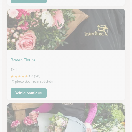
Ravon Fleurs
Toul
★
★
★
★
★
4.8 (28)
17, place des Trois Evéchés
Voir la boutique