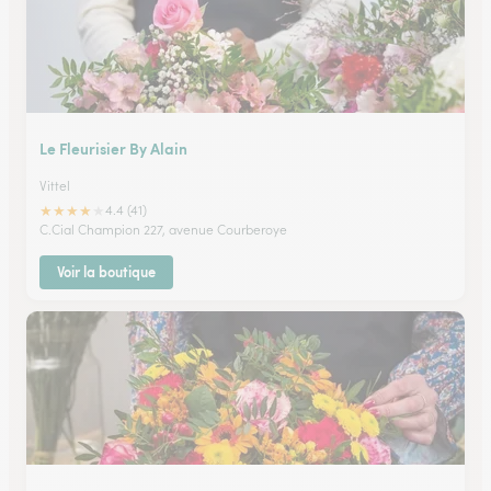
Le Fleurisier By Alain
Vittel
★
★
★
★
★
4.4 (41)
C.Cial Champion 227, avenue Courberoye
Voir la boutique