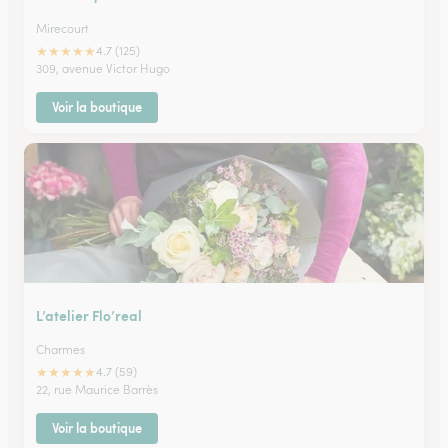
Mirecourt
★
★
★
★
★
4.7 (125)
309, avenue Victor Hugo
Voir la boutique
L’atelier Flo’real
Charmes
★
★
★
★
★
4.7 (59)
22, rue Maurice Barrès
Voir la boutique