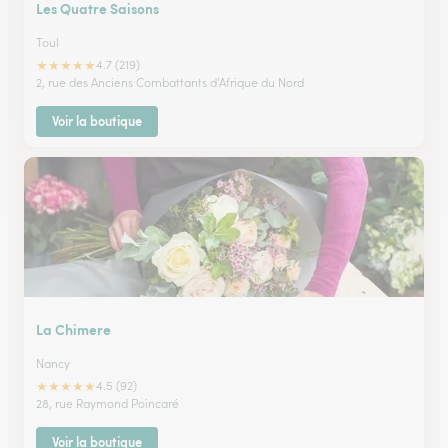
Les Quatre Saisons
Toul
★
★
★
★
★
4.7 (219)
2, rue des Anciens Combattants d'Afrique du Nord
Voir la boutique
La Chimere
Nancy
★
★
★
★
★
4.5 (92)
28, rue Raymond Poincaré
Voir la boutique