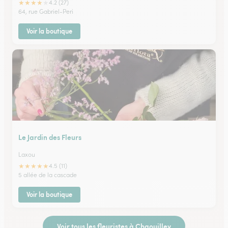
★
★
★
★
★
4.2 (27)
64, rue Gabriel-Peri
Voir la boutique
Le Jardin des Fleurs
Laxou
★
★
★
★
★
4.5 (11)
5 allée de la cascade
Voir la boutique
Voir tous les fleuristes à Chaouilley