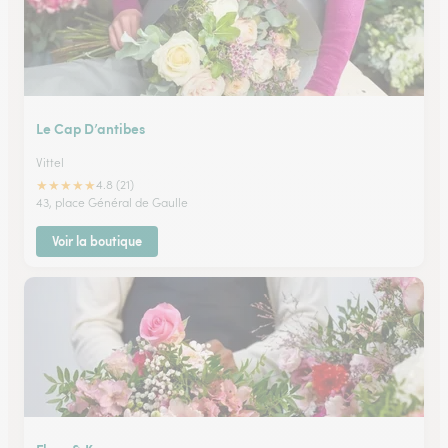
Le Cap D’antibes
Vittel
★
★
★
★
★
4.8 (21)
43, place Général de Gaulle
Voir la boutique