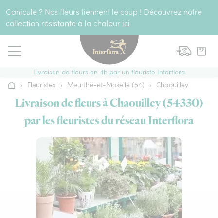
Aller au contenu
Canicule ? Nos fleurs tiennent le coup ! Découvrez notre
collection résistante à la chaleur
ici
Livraison de fleurs en 4h par un fleuriste Interflora
›
Fleuristes
›
Meurthe-et-Moselle (54)
›
Chaouilley
Accueil
Livraison de fleurs à Chaouilley (54330)
par les fleuristes du réseau Interflora