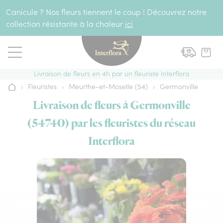
Aller au contenu
Canicule ? Nos fleurs tiennent le coup ! Découvrez notre
collection résistante à la chaleur
ici
Livraison de fleurs en 4h par un fleuriste Interflora
›
Fleuristes
›
Meurthe-et-Moselle (54)
›
Germonville
Accueil
Livraison de fleurs à Germonville
(54740) par les fleuristes du réseau
Interflora