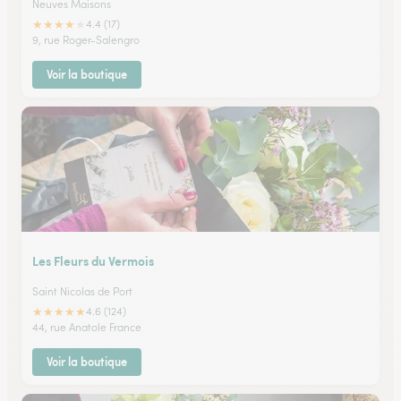
Neuves Maisons
★
★
★
★
★
4.4 (17)
9, rue Roger-Salengro
Voir la boutique
Les Fleurs du Vermois
Saint Nicolas de Port
★
★
★
★
★
4.6 (124)
44, rue Anatole France
Voir la boutique