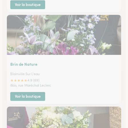
Voir la boutique
Brin de Nature
Blainville Sur L'eau
★
★
★
★
★
4.9 (69)
8bis, rue Maréchal Leclerc
Voir la boutique