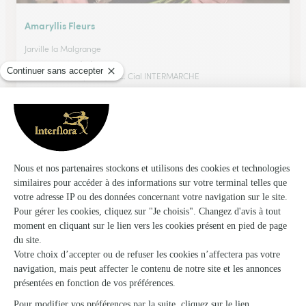
Amaryllis Fleurs
Jarville la Malgrange
★
★
★
★
★
4.8 (67)
115, rue de la République C. Cial INTERMARCHE
Voir la boutique
Merlino Fleurs Sandra
Golbey
★
★
★
★
★
4.3 (104)
11, rue de la Moselle