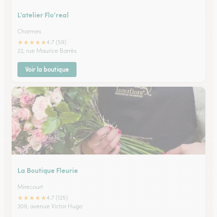
L’atelier Flo’real
Charmes
★
★
★
★
★
4.7 (59)
22, rue Maurice Barrès
Voir la boutique
La Boutique Fleurie
Mirecourt
★
★
★
★
★
4.7 (125)
309, avenue Victor Hugo