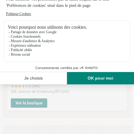
Voir la boutique
Fleur & K
Nancy
★
★
★
★
★
4 (399)
228, avenue de Strasbourg BP 22310
Voir la boutique