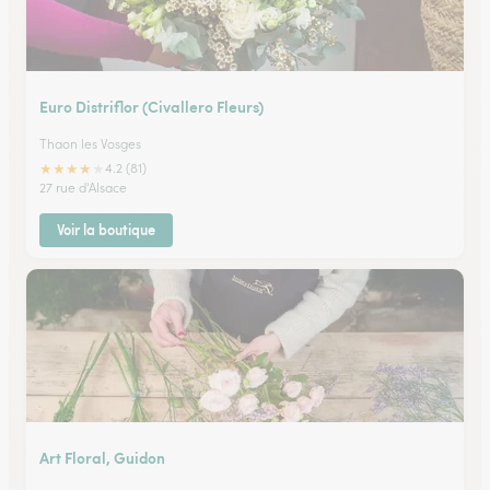
Euro Distriflor (Civallero Fleurs)
Thaon les Vosges
★
★
★
★
★
4.2 (81)
27 rue d'Alsace
Voir la boutique
Art Floral, Guidon