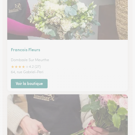
Francois Fleurs
Dombasle Sur Meurthe
★
★
★
★
★
4.2 (27)
64, rue Gabriel-Peri
Voir la boutique