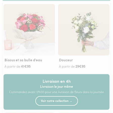
Bisous et sa bulle d'eau
Douceur
41€95
29€95
À partir de
À partir de
Livraison en 4h
Livraison le jour même
Commandez avant 17h00 pour une livraison de fleurs dans la journée
Voir notre collection →