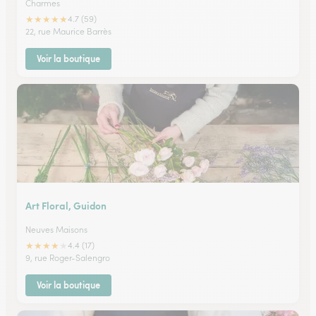
Charmes
★
★
★
★
★
4.7 (59)
22, rue Maurice Barrès
Voir la boutique
Art Floral, Guidon
Neuves Maisons
★
★
★
★
★
4.4 (17)
9, rue Roger-Salengro
Voir la boutique