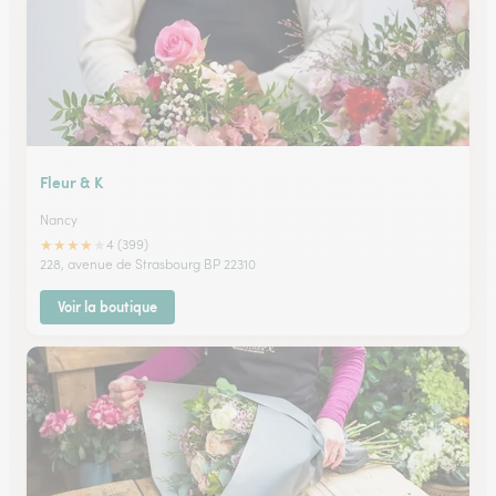
Fleur & K
Nancy
★
★
★
★
★
4 (399)
228, avenue de Strasbourg BP 22310
Voir la boutique