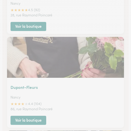
Nancy
★
★
★
★
★
4.5 (92)
28, rue Raymond Poincaré
Voir la boutique
Dupont-Fleurs
Nancy
★
★
★
★
★
4.4 (104)
86, rue Raymond Poincaré
Voir la boutique