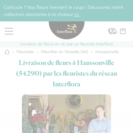
Aller au contenu
Canicule ? Nos fleurs tiennent le coup ! Découvrez notre
collection résistante à la chaleur
ici
Livraison de fleurs en 4h par un fleuriste Interflora
›
Fleuristes
›
Meurthe-et-Moselle (54)
›
Haussonville
Accueil
Livraison de fleurs à Haussonville
(54290) par les fleuristes du réseau
Interflora