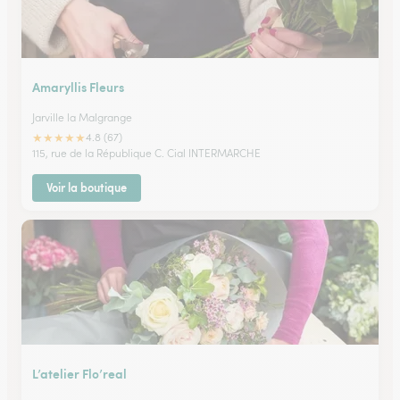
Amaryllis Fleurs
Jarville la Malgrange
★
★
★
★
★
4.8 (67)
115, rue de la République C. Cial INTERMARCHE
Voir la boutique
L’atelier Flo’real