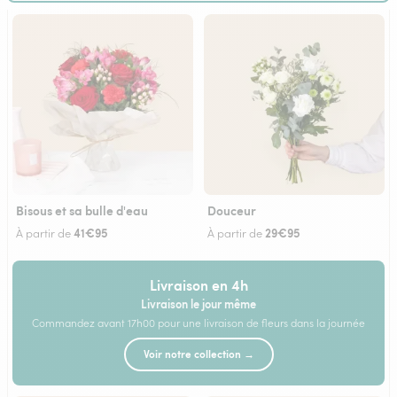
Bisous et sa bulle d'eau
Douceur
41€95
29€95
À partir de
À partir de
Livraison en 4h
Livraison le jour même
Commandez avant 17h00 pour une livraison de fleurs dans la journée
Voir notre collection →