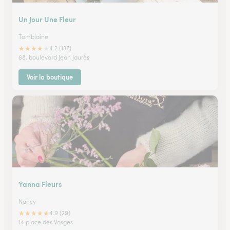
Un Jour Une Fleur
Tomblaine
★
★
★
★
★
4.2 (137)
68, boulevard Jean Jaurès
Voir la boutique
Yanna Fleurs
Nancy
★
★
★
★
★
4.9 (29)
14 place des Vosges