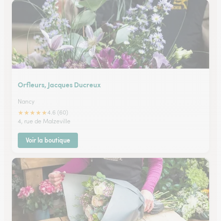
Orfleurs, Jacques Ducreux
Nancy
★
★
★
★
★
4.6 (60)
4, rue de Malzeville
Voir la boutique