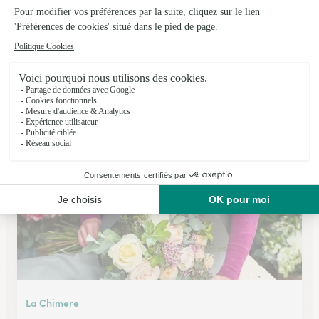
Eglantine Fleurs
Nancy
★
★
★
★
★
4.7 (130)
48, rue Jeanne d'Arc
Voir la boutique
La Chimere