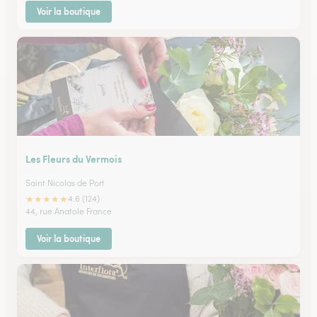
Voir la boutique
Les Fleurs du Vermois
Saint Nicolas de Port
★
★
★
★
★
4.6 (124)
44, rue Anatole France
Voir la boutique