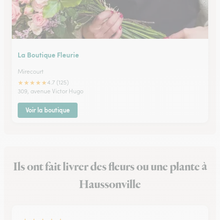
La Boutique Fleurie
Mirecourt
★
★
★
★
★
4.7 (125)
309, avenue Victor Hugo
Voir la boutique
Ils ont fait livrer des fleurs ou une plante à
Haussonville