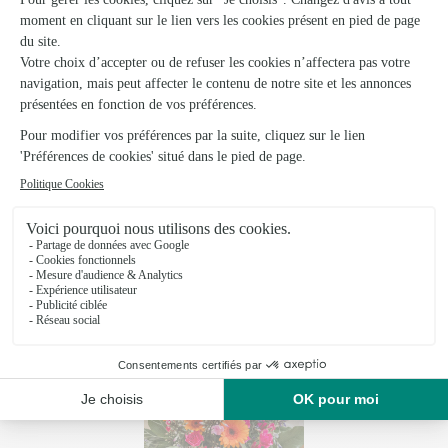
mélancolie.
Moins répandues, les fleurs bleues ont assurément la
tête dans les nuages. Le langage des fleurs leur
attribue une signification intime et singulière. C’est une
invitation très poétique au voyage et à la découverte
de nouveaux horizons.
Au vu de leur signification, le mauve, le violet et le bleu
s’offrent rarement en bouquet uni. Ces couleurs
viennent en revanche renforcer la teneur du message
d’une manière originale dans les
compositions florales
,
quelle que soit l’occasion.
Du bouquet uni aux combinaisons de
couleurs...