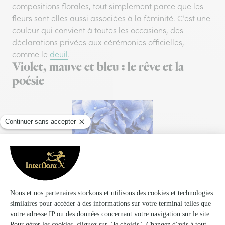
compositions florales, tout simplement parce que les
fleurs sont elles aussi associées à la féminité. C’est une
couleur qui convient à toutes les occasions, des
déclarations privées aux cérémonies officielles,
comme le
deuil
.
Violet, mauve et bleu : le rêve et la
poésie
Bien qu’ils soient électriques, le violet et le mauve sont
associés au rêve et à la douceur. On leur prête même
des vertus apaisantes. Spirituelles par excellence, ces
deux couleurs traduisent également la solitude et la