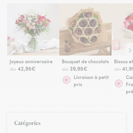
Co
Joyeux anniversaire
Bouquet de chocolats
42,95€
39,95€
41,
dès
dès
dès
Livraison à petit
Can
prix
Fra
pr
Catégories