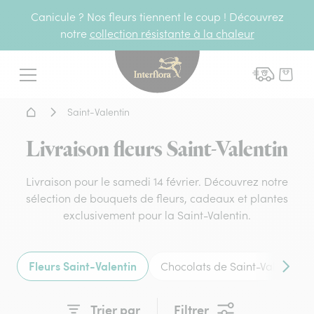
Canicule ? Nos fleurs tiennent le coup ! Découvrez
notre
collection résistante à la chaleur
Interflora - livraison fleurs
Menu
Accueil - Livraison fleurs
Saint-Valentin
Livraison fleurs Saint-Valentin
Livraison pour le samedi 14 février. Découvrez notre
sélection de bouquets de fleurs, cadeaux et plantes
exclusivement pour la Saint-Valentin.
Fleurs Saint-Valentin
Chocolats de Saint-Valentin
Conten
Trier par
Filtrer