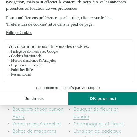
24,95€/an
En adhérant pour
seulement et sans
d'offres
engagement, vous bénéficiez
promotionnelles
des frais de livraison offerts en
et
illimité
toutes vos commandes pendant 12 mois
sur
, où
vous voulez.*
*Valable en France métropolitaine, Monaco, la Corse et
les DROM-COM.
En savoir plus
Bouquets et son ourson
Bouquet de fleurs et
Harry
bougie
Vraies roses éternelles
Champagnes et Fleurs
Boîtes de macarons
Livraison de cadeaux