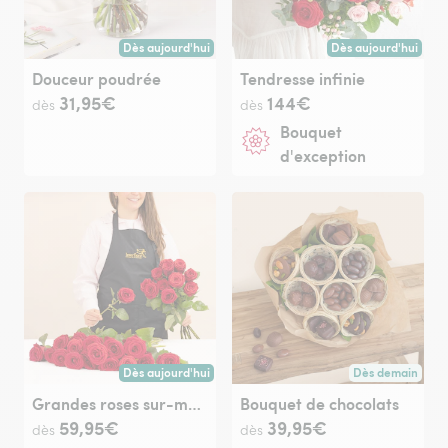
Dès aujourd'hui
Dès aujourd'hui
Livraison dès aujourd'hui (pour toute commande passée avan
Livraison dès aujour
Douceur poudrée
Tendresse infinie
31,95€
144€
dès
dès
Bouquet
d'exception
Dès aujourd'hui
Dès demain
Livraison dès aujourd'hui (pour toute commande passée avan
Livraison dès de
Grandes roses sur-mesure
Bouquet de chocolats
59,95€
39,95€
dès
dès