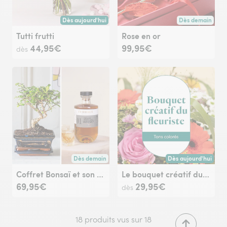
Dès aujourd'hui
Dès demain
Livraison dès aujourd'hui (pour toute commande passée avan
Livraison dès de
Tutti frutti
Rose en or
44,95€
99,95€
dès
Dès demain
Dès aujourd'hui
Livraison dès demain (pour toute commande passée avan
Livraison dès aujour
Coffret Bonsaï et son Whisky
Le bouquet créatif du fleuriste multicolore
69,95€
29,95€
dès
18 produits vus sur 18