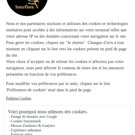
★
★
★
★
★
4.8/5 (84)
Fleur de Lune
Escalquens
★
★
★
★
★
4.8/5 (33)