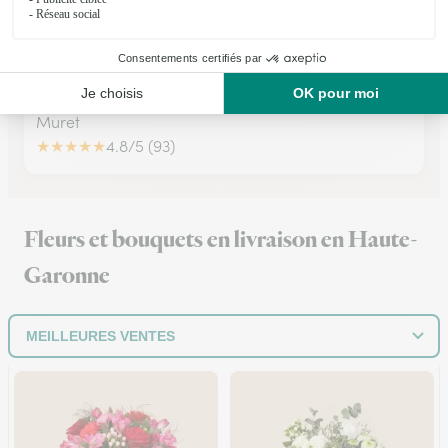
Rustica Flor
Muret
★
★
★
★
★
4.8/5 (93)
Fleurs et bouquets en livraison en Haute-
Garonne