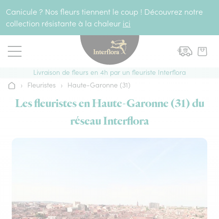
Aller au contenu
Canicule ? Nos fleurs tiennent le coup ! Découvrez notre
collection résistante à la chaleur
ici
Livraison de fleurs en 4h par un fleuriste Interflora
›
Fleuristes
›
Haute-Garonne (31)
Accueil
Les fleuristes en Haute-Garonne (31) du
réseau Interflora