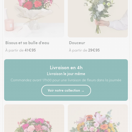
Bisous et sa bulle d'eau
Douceur
41€95
29€95
À partir de
À partir de
Livraison en 4h
Livraison le jour même
Commandez avant 17h00 pour une livraison de fleurs dans la journée
Voir notre collection →