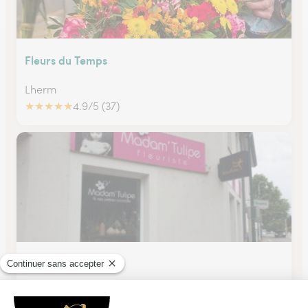
Fleurs du Temps
Lherm
★
★
★
★
★
4.9/5 (37)
Madam' Tulipe
Gagnac Sur Garonne