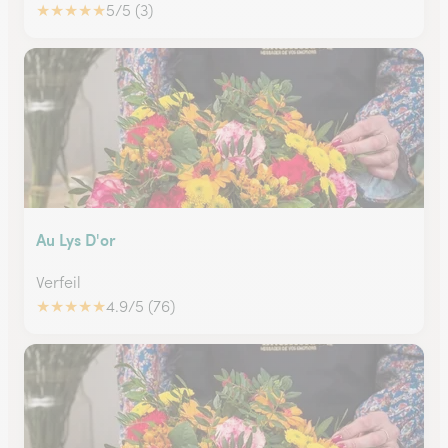
★
★
★
★
★
5/5 (3)
Au Lys D'or
Verfeil
★
★
★
★
★
4.9/5 (76)