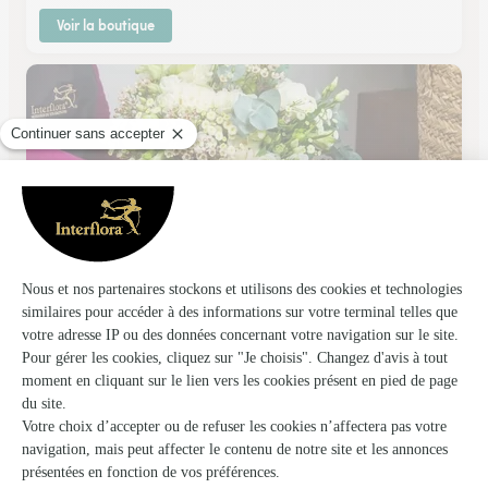
Voir la boutique
Marc Patureau Fleuriste
Toulouse
★
★
★
★
★
4.8 (136)
198, avenue St Exupéry
Voir la boutique