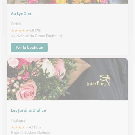
Au Lys D’or
Verfeil
★
★
★
★
★
4.9 (76)
53, avenue du Grand Faubourg
Voir la boutique
Les Jardins D’alice
Toulouse
★
★
★
★
★
4.1 (95)
5 rue Théodore Ozenne