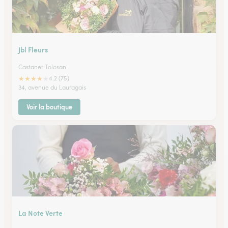
Jbl Fleurs
Castanet Tolosan
★
★
★
★
★
4.2 (75)
34, avenue du Lauragais
Voir la boutique
La Note Verte