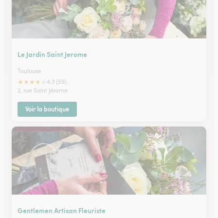
Le Jardin Saint Jerome
Toulouse
★
★
★
★
★
4.3 (59)
2, rue Saint Jérome
Voir la boutique
Gentlemen Artisan Fleuriste