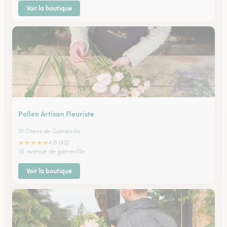
Voir la boutique
Pollen Artisan Fleuriste
St Orens de Gameville
★
★
★
★
★
4.8 (42)
35 avenue de gameville
Voir la boutique