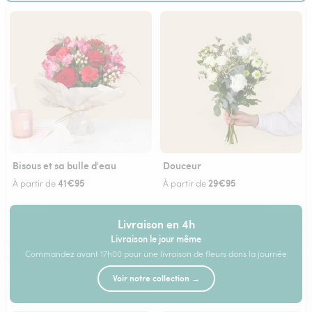
Bisous et sa bulle d'eau
Douceur
41€95
29€95
À partir de
À partir de
Livraison en 4h
Livraison le jour même
Commandez avant 17h00 pour une livraison de fleurs dans la journée
Voir notre collection →