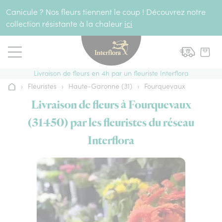
Aller au contenu
Canicule ? Nos fleurs tiennent le coup ! Découvrez notre
collection résistante à la chaleur
ici
Livraison de fleurs en 4h par un fleuriste Interflora
›
Fleuristes
›
Haute-Garonne (31)
›
Fourquevaux
Accueil
Livraison de fleurs à Fourquevaux
(31450) par les fleuristes du réseau
Interflora