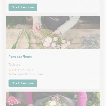
Voir la boutique
Parc des Fleurs
Toulouse
★
★
★
★
★
4.4 (94)
34 Boulevard Lazare Carnot
Voir la boutique