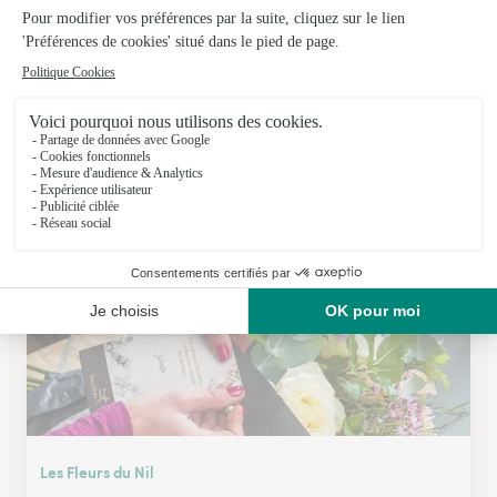
La Maison Fleurs
Toulouse
★
★
★
★
★
4.8 (81)
89 route de Narbonne
Voir la boutique
Les Fleurs du Nil