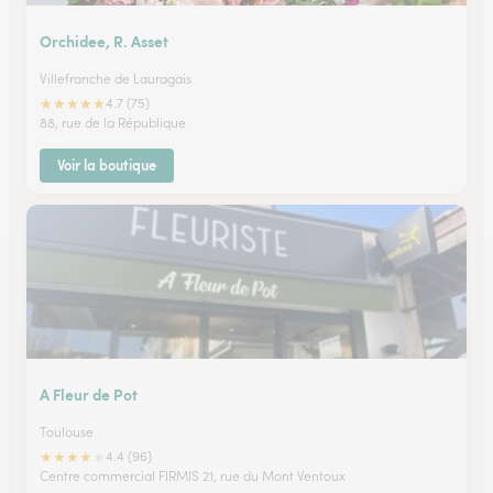
Orchidee, R. Asset
Villefranche de Lauragais
★
★
★
★
★
4.7 (75)
88, rue de la République
Voir la boutique
A Fleur de Pot
Toulouse
★
★
★
★
★
4.4 (96)
Centre commercial FIRMIS 21, rue du Mont Ventoux