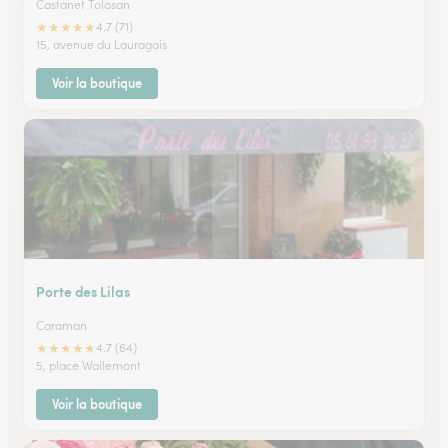
Castanet Tolosan
★
★
★
★
★
4.7 (71)
15, avenue du Lauragais
Voir la boutique
Porte des Lilas
Caraman
★
★
★
★
★
4.7 (64)
5, place Wallemont
Voir la boutique