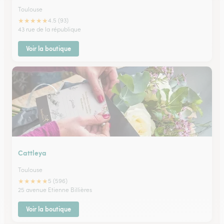
Toulouse
★
★
★
★
★
4.5 (93)
43 rue de la république
Voir la boutique
Cattleya
Toulouse
★
★
★
★
★
5 (596)
25 avenue Etienne Billières
Voir la boutique