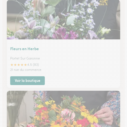
Fleurs en Herbe
Portet Sur Garonne
★
★
★
★
★
4.5 (83)
21 rue du commerce
Voir la boutique