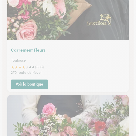
Carrement Fleurs
Toulouse
★
★
★
★
★
4.4 (603)
270 route de Revel
Voir la boutique