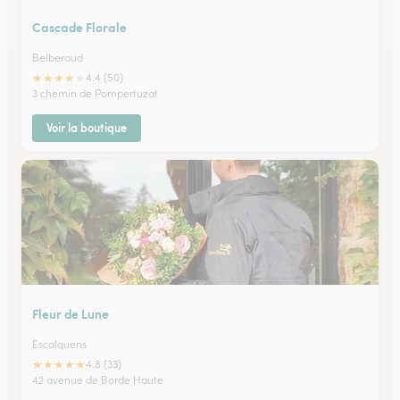
Cascade Florale
Belberaud
★
★
★
★
★
4.4 (50)
3 chemin de Pompertuzat
Voir la boutique
Fleur de Lune
Escalquens
★
★
★
★
★
4.8 (33)
42 avenue de Borde Haute