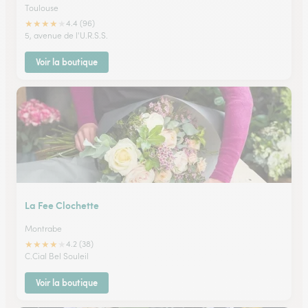
Toulouse
★
★
★
★
★
4.4 (96)
5, avenue de l'U.R.S.S.
Voir la boutique
La Fee Clochette
Montrabe
★
★
★
★
★
4.2 (38)
C.Cial Bel Souleil
Voir la boutique