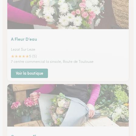
A Fleur D’eau
Lezat Sur Leze
★
★
★
★
★
5 (5)
7 centre commercial la sinsole, Route de Toulouse
Voir la boutique