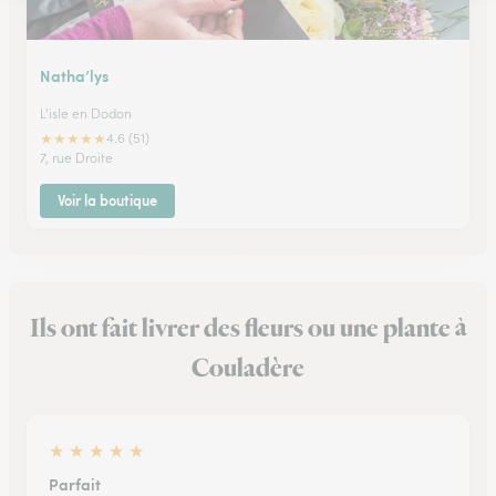
Natha’lys
L'isle en Dodon
★
★
★
★
★
4.6 (51)
7, rue Droite
Voir la boutique
Ils ont fait livrer des fleurs ou une plante à
Couladère
★
★
★
★
★
Parfait