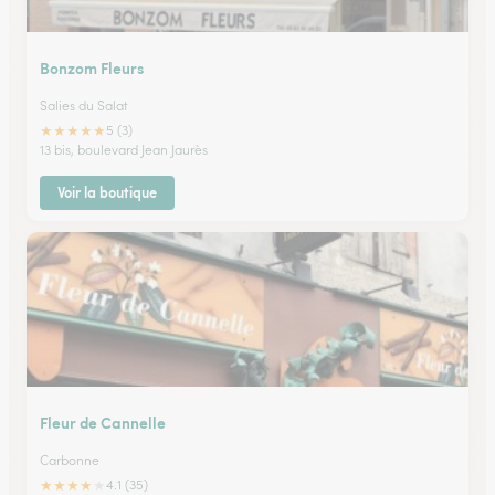
Bonzom Fleurs
Salies du Salat
★
★
★
★
★
5 (3)
13 bis, boulevard Jean Jaurès
Voir la boutique
Fleur de Cannelle
Carbonne
★
★
★
★
★
4.1 (35)