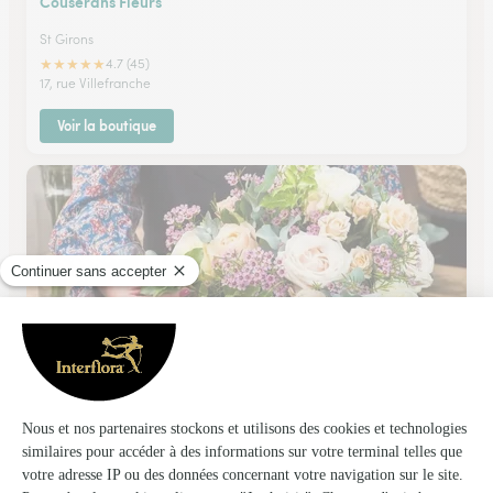
Couserans Fleurs
St Girons
★
★
★
★
★
4.7 (45)
17, rue Villefranche
Voir la boutique
Couleurs Nature
Rieumes
★
★
★
★
★
3.8 (29)
35, allée de la Libération
Voir la boutique