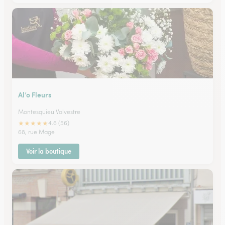
Al’o Fleurs
Montesquieu Volvestre
★
★
★
★
★
4.6 (56)
68, rue Mage
Voir la boutique