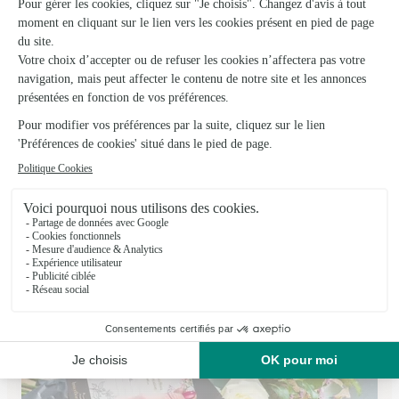
Fleurs du Temps
Lherm
★
★
★
★
★
4.9 (37)
31, place de l'Eglise
Voir la boutique