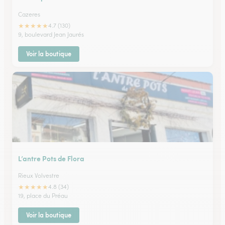
Cazeres
★
★
★
★
★
4.7 (130)
9, boulevard Jean Jaurés
Voir la boutique
L’antre Pots de Flora
Rieux Volvestre
★
★
★
★
★
4.8 (34)
19, place du Préau
Voir la boutique