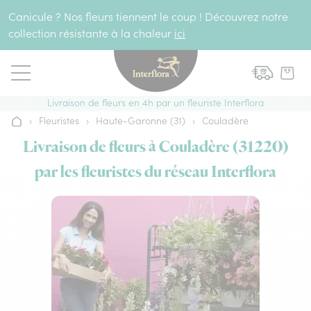
Aller au contenu
Canicule ? Nos fleurs tiennent le coup ! Découvrez notre
collection résistante à la chaleur
ici
Livraison de fleurs en 4h par un fleuriste Interflora
›
Fleuristes
›
Haute-Garonne (31)
›
Couladère
Accueil
Livraison de fleurs à Couladère (31220)
par les fleuristes du réseau Interflora