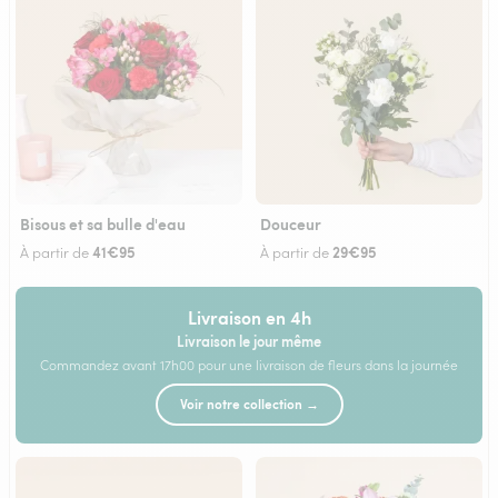
Bisous et sa bulle d'eau
Douceur
41€95
29€95
À partir de
À partir de
Livraison en 4h
Livraison le jour même
Commandez avant 17h00 pour une livraison de fleurs dans la journée
Voir notre collection →