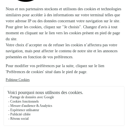
A L'arbol Fleuri
Lacapelle Marival
★
★
★
★
★
4.5/5 (24)