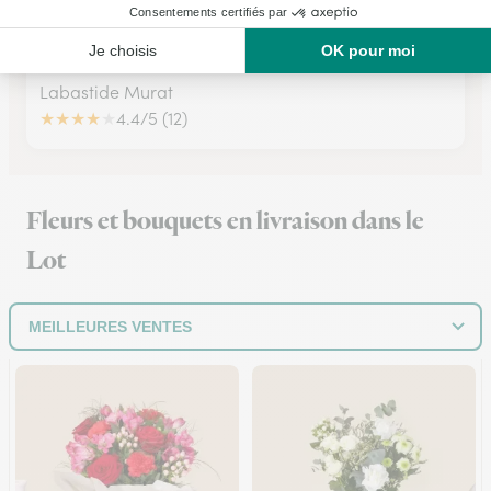
Fleurs T Coeur de Causse
Labastide Murat
★
★
★
★
★
4.4/5 (12)
Fleurs et bouquets en livraison dans le
Lot