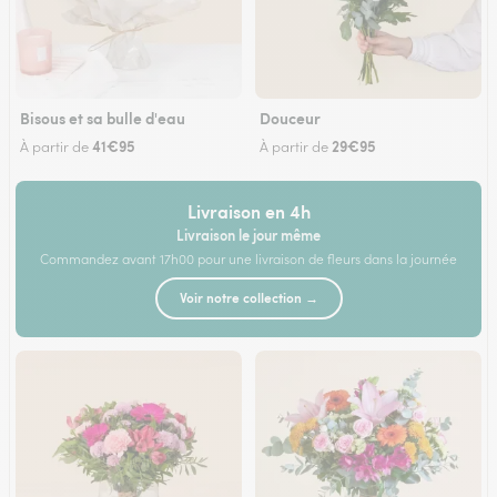
Bisous et sa bulle d'eau
Douceur
41€95
29€95
À partir de
À partir de
Livraison en 4h
Livraison le jour même
Commandez avant 17h00 pour une livraison de fleurs dans la journée
Voir notre collection →