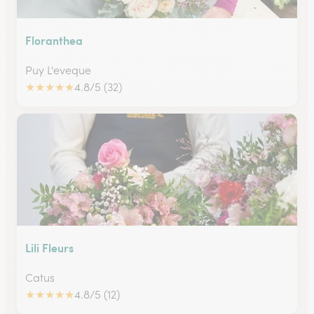
Floranthea
Puy L'eveque
★
★
★
★
★
4.8/5 (32)
Lili Fleurs
Catus
★
★
★
★
★
4.8/5 (12)