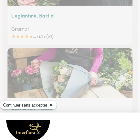
L'eglantine, Bastid
Gramat
★
★
★
★
★
4.6/5 (61)
Carrement Fleurs
Cahors
★
★
★
★
★
4.6/5 (122)