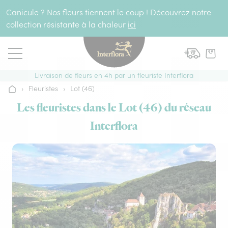
Aller au contenu
Canicule ? Nos fleurs tiennent le coup ! Découvrez notre
collection résistante à la chaleur
ici
Livraison de fleurs en 4h par un fleuriste Interflora
›
Fleuristes
›
Lot (46)
Accueil
Les fleuristes dans le Lot (46) du réseau
Interflora