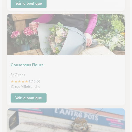
Voir la boutique
Couserans Fleurs
St Girons
★
★
★
★
★
4.7 (45)
17, rue Villefranche
Voir la boutique