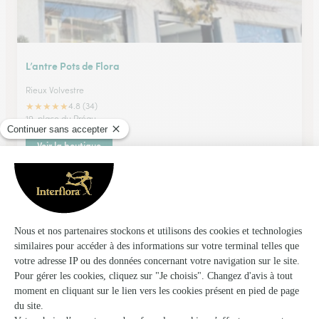
L’antre Pots de Flora
Rieux Volvestre
★
★
★
★
★
4.8 (34)
19, place du Préau
Voir la boutique
Al’o Fleurs
Montesquieu Volvestre