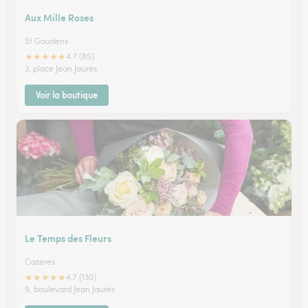
Aux Mille Roses
St Gaudens
★
★
★
★
★
4.7 (85)
3, place Jean Jaurès
Voir la boutique
Le Temps des Fleurs
Cazeres
★
★
★
★
★
4.7 (130)
9, boulevard Jean Jaurés