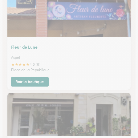
Fleur de Lune
Aspet
★
★
★
★
★
4.8 (8)
Place de la République
Voir la boutique