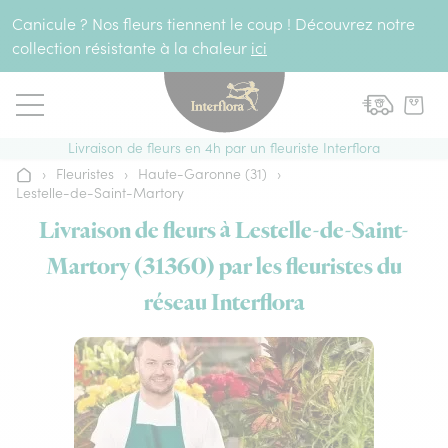
Aller au contenu
Canicule ? Nos fleurs tiennent le coup ! Découvrez notre
collection résistante à la chaleur
ici
Livraison de fleurs en 4h par un fleuriste Interflora
›
Fleuristes
›
Haute-Garonne (31)
›
Accueil
Lestelle-de-Saint-Martory
Livraison de fleurs à Lestelle-de-Saint-
Martory (31360) par les fleuristes du
réseau Interflora