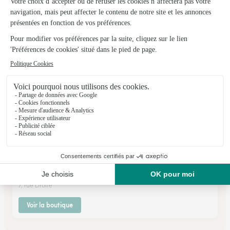
★
★
★
★
★
4.6 (56)
68, rue Mage
Voir la boutique
Natha’lys
L'isle en Dodon
★
★
★
★
★
4.6 (51)
7, rue Droite
Voir la boutique