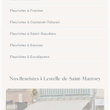
Fleuristes à Fronton
Fleuristes à Castanet-Tolosan
Fleuristes à Saint-Gaudens
Fleuristes à Eaunes
Fleuristes à Escalquens
Fleuristes à Cadours
Nos fleuristes à Lestelle-de-Saint-Martory
Fleuristes à Colomiers