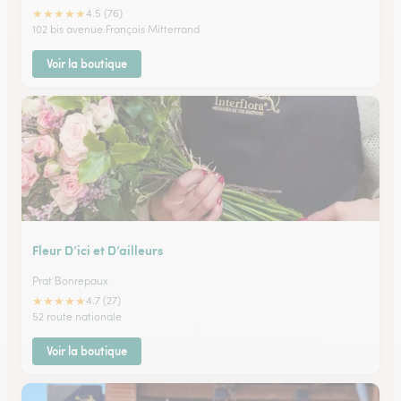
★
★
★
★
★
4.5 (76)
102 bis avenue François Mitterrand
Voir la boutique
Fleur D’ici et D’ailleurs
Prat Bonrepaux
★
★
★
★
★
4.7 (27)
52 route nationale
Voir la boutique