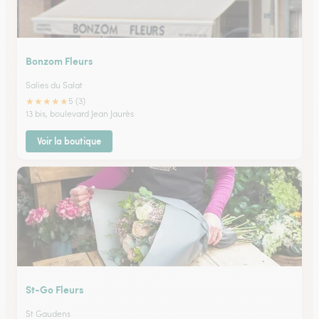
Bonzom Fleurs
Salies du Salat
★
★
★
★
★
5 (3)
13 bis, boulevard Jean Jaurès
Voir la boutique
St-Go Fleurs
St Gaudens