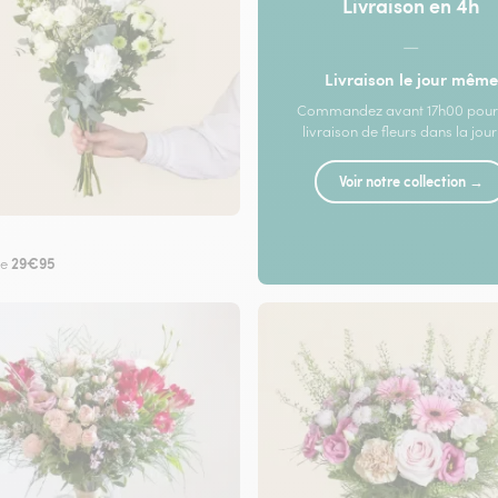
Livraison en 4h
—
Livraison le jour même
Commandez avant 17h00 pour
livraison de fleurs dans la jou
Voir notre collection →
29€95
de