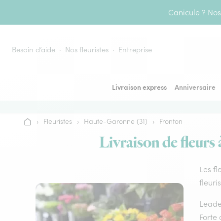
Aller au contenu
Canicule ? Nos 
Besoin d’aide
Nos fleuristes
Entreprise
Livraison express
Anniversaire
›
Fleuristes
›
Haute-Garonne (31)
›
Fronton
Accueil
Livraison de fleurs 
Les fl
fleuri
Leader
Forte 