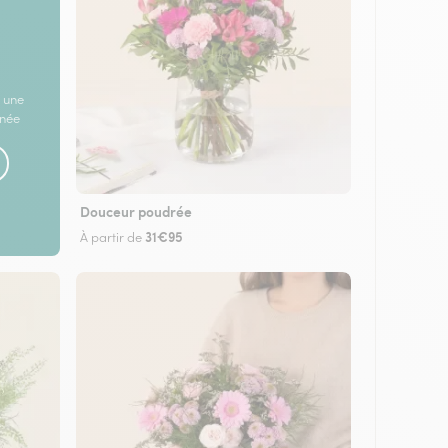
 une
rnée
Douceur poudrée
31€95
À partir de