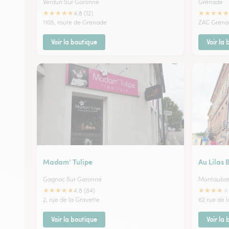
Verdun Sur Garonne
Grenade
★
★
★
★
★
★
★
★
★
★
4.8 (12)
1105, route de Grenade
ZAC Grena
Voir la boutique
Voir la
Madam’ Tulipe
Au Lilas 
Gagnac Sur Garonne
Montauba
★
★
★
★
★
★
★
★
★
★
4.8 (84)
2, rue de la Gravette
62 rue de l
Voir la boutique
Voir la