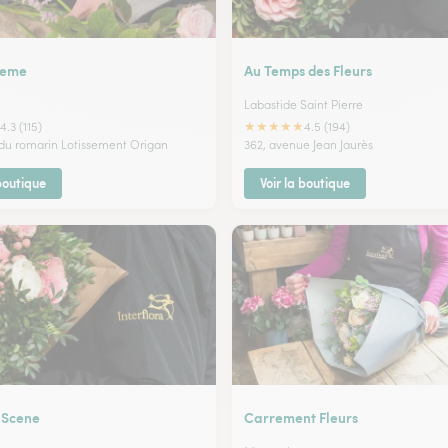
heme
Au Temps des Fleurs
Labastide Saint Pierre
★
★
★
★
★
4.3 (115)
4.5 (194)
 du romarin Lotissement Origan
362, avenue Jean Jaurès
 boutique
Voir la boutique
 Scene
Carrement Fleurs