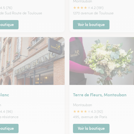
Montauban
★
★
★
★
★
4.5 (76)
4.2 (191)
de Sud Route de Toulouse
1270 avenue de Toulouse
 boutique
Voir la boutique
Blanc
Terre de Fleurs, Montauban
n
Montauban
★
★
★
★
★
4.4 (96)
4.3 (92)
a résistance
495, avenue de Paris
 boutique
Voir la boutique