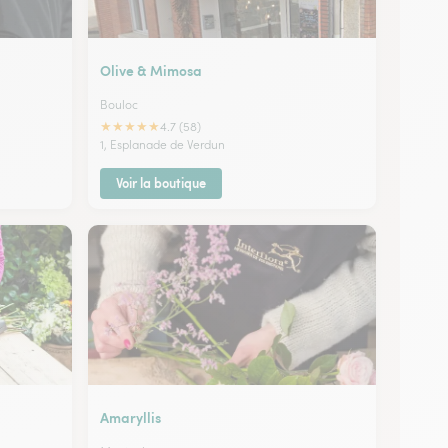
Olive & Mimosa
Bouloc
★
★
★
★
★
4.7 (58)
1, Esplanade de Verdun
Voir la boutique
Amaryllis