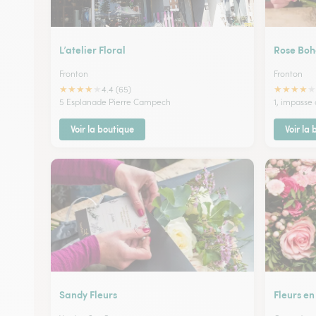
L’atelier Floral
Rose Bo
Fronton
Fronton
★
★
★
★
★
★
★
★
★
★
4.4 (65)
5 Esplanade Pierre Campech
1, impasse
Voir la boutique
Voir la
Sandy Fleurs
Fleurs en