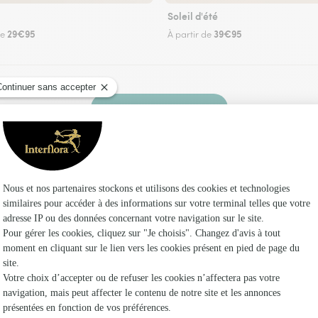
Soleil d'été
29€95
39€95
de
À partir de
Faire livrer des fleurs
 un fleuriste Interflora à Fronton et dans ses 
Les fleu
Fleuristes
Fleuristes
Fleuristes 