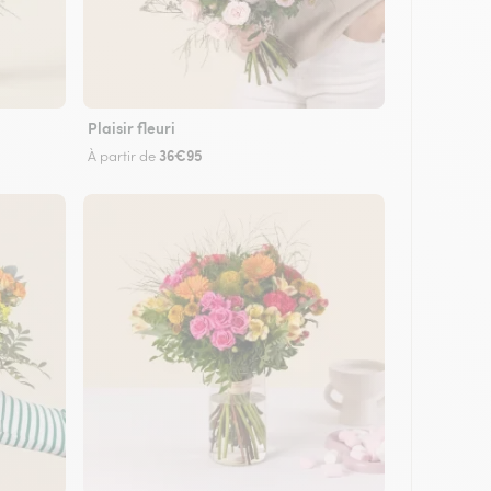
Plaisir fleuri
36€95
À partir de