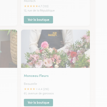
Montech
★
★
★
★
★
4.7 (133)
12, rue de la République
Voir la boutique
Monceau Fleurs
Beauzelle
★
★
★
★
★
4.4 (216)
61, avenue de garossos
Voir la boutique