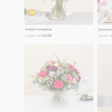
Instant complice
Joyeux a
52€95
À partir de
À partir 