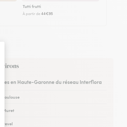
Tutti frutti
44€95
À partir de
environs
ristes en Haute-Garonne du réseau Interflora
 à Toulouse
 à Muret
à Revel