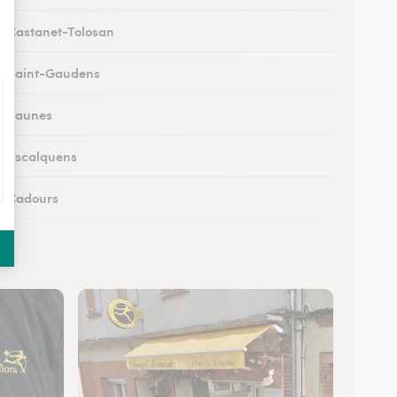
 à Castanet-Tolosan
 à Saint-Gaudens
 à Eaunes
 à Escalquens
 à Cadours
 à Colomiers
 à Lherm