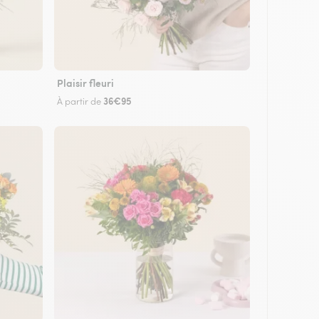
Plaisir fleuri
36€95
À partir de