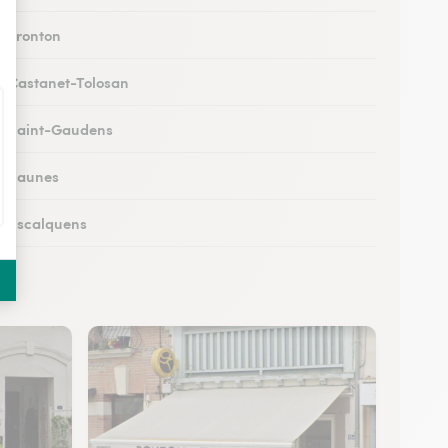
à Fronton
 à Castanet-Tolosan
 à Saint-Gaudens
 à Eaunes
 à Escalquens
 à Cadours
 à Colomiers