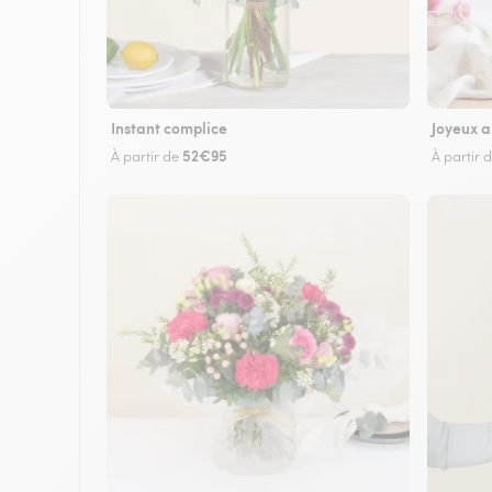
Instant complice
Joyeux a
52€95
À partir de
À partir 