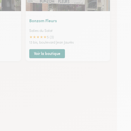
Bonzom Fleurs
Salies du Salat
★
★
★
★
★
5 (3)
13 bis, boulevard Jean Jaurès
Voir la boutique