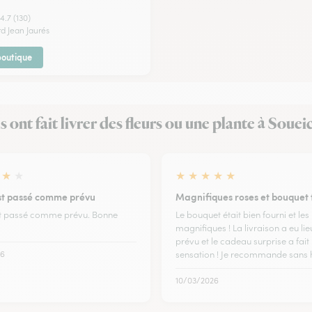
4.7 (130)
rd Jean Jaurés
 boutique
ls ont fait livrer des fleurs ou une plante à Souei
★
★
★
★
★
★
★
est passé comme prévu
Magnifiques roses et bouquet 
st passé comme prévu. Bonne
Le bouquet était bien fourni et les
magnifiques ! La livraison a eu lieu
prévu et le cadeau surprise a fait
26
sensation ! Je recommande sans h
10/03/2026