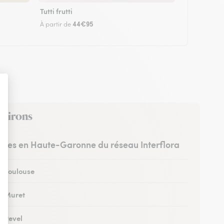
Tutti frutti
44€95
À partir de
nvirons
ristes en Haute-Garonne du réseau Interflora
 à Toulouse
 à Muret
à Revel