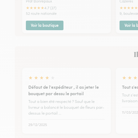
Prat Bonrepaux
Cazeres
★
★
★
★
★
★
★
★
★
★
4.7 (27)
52 route nationale
9, bouleva
Voir la boutique
Voir la
I
★
★
★
★
★
★
★
★
Défaut de l'expéditeur , il as jeter le
Tout s'
bouquet par dessu le portail
Tout s'e
livraison
Tout a bien été respecté ? Sauf que le
livreur a balancé le bouquet de fleurs par-
11/03/20
dessus le portail ...
29/12/2025