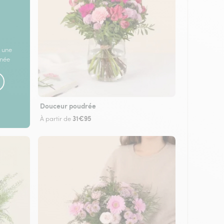
 une
rnée
Douceur poudrée
31€95
À partir de