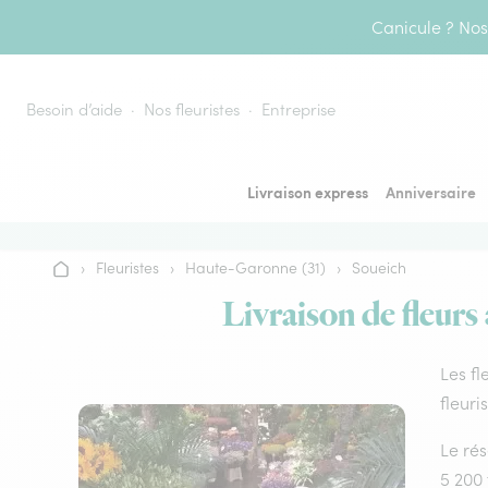
Aller au contenu
Canicule ? Nos 
Besoin d’aide
Nos fleuristes
Entreprise
Livraison express
Anniversaire
›
Fleuristes
›
Haute-Garonne (31)
›
Soueich
Accueil
Livraison de fleurs 
Les fl
fleuri
Le rés
5 200 