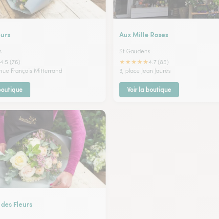
eurs
Aux Mille Roses
s
St Gaudens
★
★
★
★
★
4.5 (76)
4.7 (85)
enue François Mitterrand
3, place Jean Jaurès
 boutique
Voir la boutique
des Fleurs