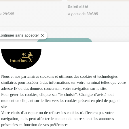
Soleil d'été
29€95
39€95
de
À partir de
Faire livrer des fleurs
z un fleuriste Interflora à Soueich et dans ses e
Les fleu
Fleuristes
Fleuristes
Fleuristes 