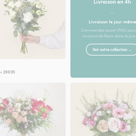
Livraison en 4h
—
Livraison le jour même
Commandez avant 17h00 pour
livraison de fleurs dans la jou
Voir notre collection →
29€95
de