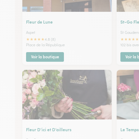
Fleur de Lune
St-Go Fl
Aspet
St Gauden
★
★
★
★
★
★
★
★
★
★
4.8 (8)
Place de la République
102 bis av
Voir la boutique
Voir la
Fleur D’ici et D’ailleurs
Le Temps 