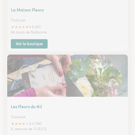
La Maison Fleurs
Toulouse
★
★
★
★
★
4.8 (81)
89 route de Narbonne
Voir la boutique
Les Fleurs du Nil
Toulouse
★
★
★
★
★
4.4 (96)
5, avenue de l'U.R.S.S.