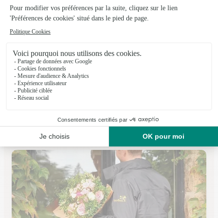
Marc Patureau Fleuriste
Toulouse
★
★
★
★
★
4.8 (136)
198, avenue St Exupéry
Voir la boutique