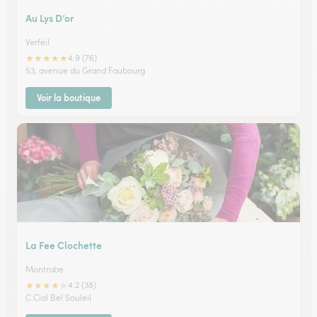
Au Lys D’or
Verfeil
★
★
★
★
★
4.9 (76)
53, avenue du Grand Faubourg
Voir la boutique
La Fee Clochette
Montrabe
★
★
★
★
★
4.2 (38)
C.Cial Bel Souleil