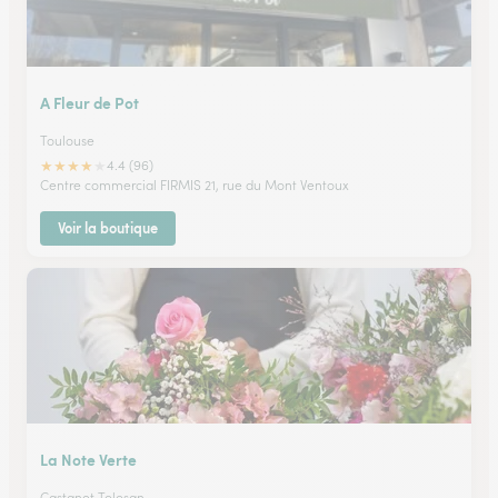
A Fleur de Pot
Toulouse
★
★
★
★
★
4.4 (96)
Centre commercial FIRMIS 21, rue du Mont Ventoux
Voir la boutique
La Note Verte
Castanet Tolosan