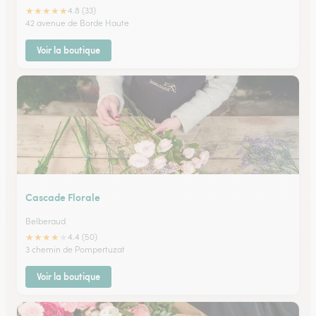
★
★
★
★
★
4.8 (33)
42 avenue de Borde Haute
Voir la boutique
Cascade Florale
Belberaud
★
★
★
★
★
4.4 (50)
3 chemin de Pompertuzat
Voir la boutique