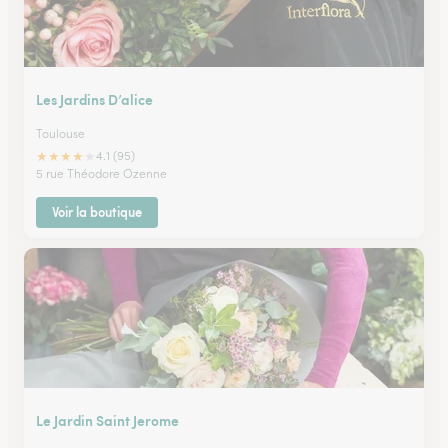
Les Jardins D’alice
Toulouse
★
★
★
★
★
4.1 (95)
5 rue Théodore Ozenne
Voir la boutique
Le Jardin Saint Jerome