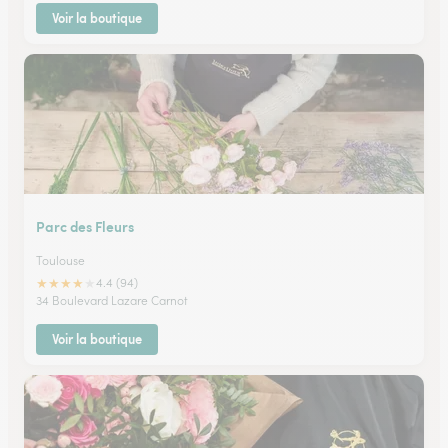
Voir la boutique
Parc des Fleurs
Toulouse
★
★
★
★
★
4.4 (94)
34 Boulevard Lazare Carnot
Voir la boutique