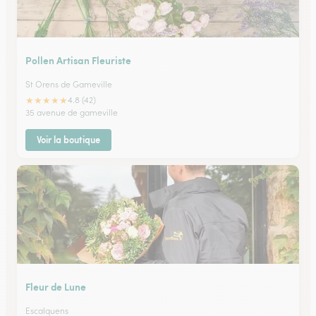
Pollen Artisan Fleuriste
St Orens de Gameville
★
★
★
★
★
4.8 (42)
35 avenue de gameville
Voir la boutique
Fleur de Lune
Escalquens