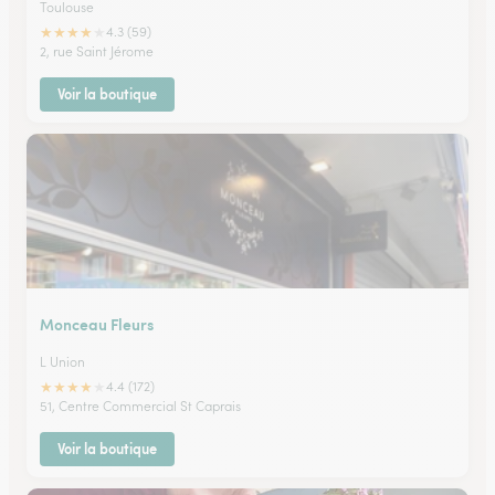
Toulouse
★
★
★
★
★
4.3 (59)
2, rue Saint Jérome
Voir la boutique
Monceau Fleurs
L Union
★
★
★
★
★
4.4 (172)
51, Centre Commercial St Caprais
Voir la boutique