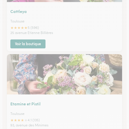
Cattleya
Toulouse
★
★
★
★
★
5 (596)
25 avenue Etienne Billières
Voir la boutique
Etamine et Pistil
Toulouse
★
★
★
★
★
4.1 (135)
93, avenue des Minimes