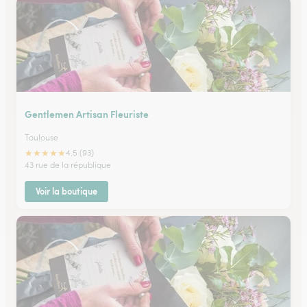
Gentlemen Artisan Fleuriste
Toulouse
★
★
★
★
★
4.5 (93)
43 rue de la république
Voir la boutique