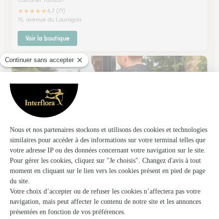
★
★
★
★
★
4.7 (71)
15, avenue du Lauragais
Voir la boutique
Jbl Fleurs
Castanet Tolosan
★
★
★
★
★
4.2 (75)
34, avenue du Lauragais
Voir la boutique