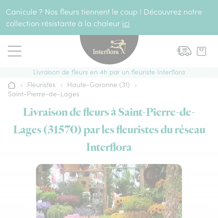
Aller au contenu
Canicule ? Nos fleurs tiennent le coup ! Découvrez notre
collection résistante à la chaleur
ici
Livraison de fleurs en 4h par un fleuriste Interflora
›
Fleuristes
›
Haute-Garonne (31)
›
Accueil
Saint-Pierre-de-Lages
Livraison de fleurs à Saint-Pierre-de-
Lages (31570) par les fleuristes du réseau
Interflora