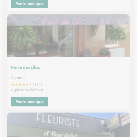
Voir la boutique
Porte des Lilas
Caraman
★
★
★
★
★
4.7 (64)
5, place Wallemont
Voir la boutique