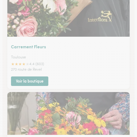
Carrement Fleurs
Toulouse
★
★
★
★
★
4.4 (603)
270 route de Revel
Voir la boutique