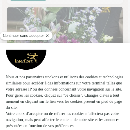
Babifleur
Gimont
★
★
★
★
★
4.8 (41)
86, rue nationale
Voir la boutique