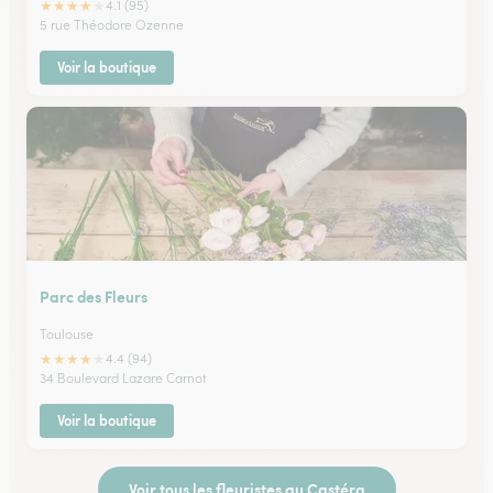
★
★
★
★
★
4.1 (95)
5 rue Théodore Ozenne
Voir la boutique
Parc des Fleurs
Toulouse
★
★
★
★
★
4.4 (94)
34 Boulevard Lazare Carnot
Voir la boutique
Voir tous les fleuristes au Castéra