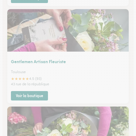
Gentlemen Artisan Fleuriste
Toulouse
★
★
★
★
★
4.5 (93)
43 rue de la république
Voir la boutique