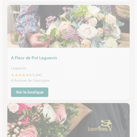
A Fleur de Pot Leguevin
Leguevin
★
★
★
★
★
4.5 (44)
6 Avenue de Gascogne
Voir la boutique