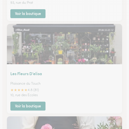
93, rue du Prat
Voir la boutique
Les Fleurs D’elisa
Plaisance du Touch
★
★
★
★
★
4.8 (81)
10, rue des Ecoles
Voir la boutique