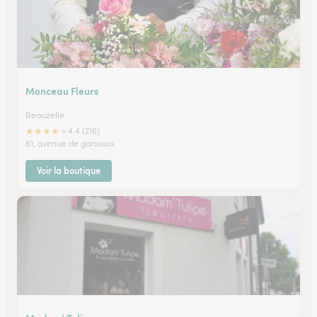
Monceau Fleurs
Beauzelle
★
★
★
★
★
4.4 (216)
61, avenue de garossos
Voir la boutique