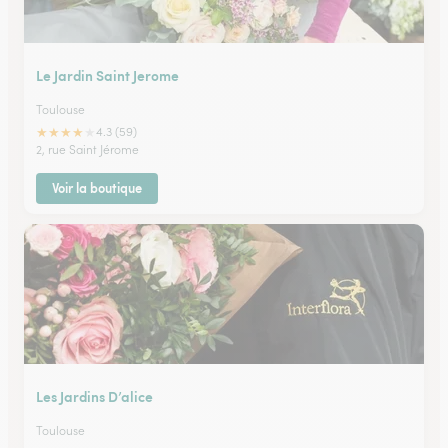
Le Jardin Saint Jerome
Toulouse
★
★
★
★
★
4.3 (59)
2, rue Saint Jérome
Voir la boutique
Les Jardins D’alice
Toulouse