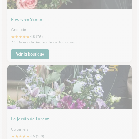
Fleurs en Scene
Grenade
★
★
★
★
★
4.5 (76)
ZAC Grenade Sud Route de Toulouse
Voir la boutique
Le Jardin de Lorenz
Colomiers
★
★
★
★
★
4.5 (186)