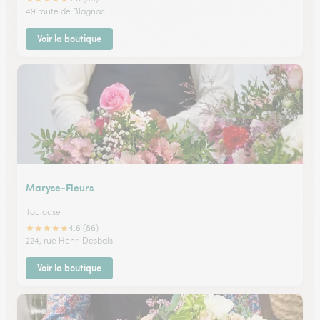
49 route de Blagnac
Voir la boutique
Maryse-Fleurs
Toulouse
★
★
★
★
★
4.6 (86)
224, rue Henri Desbals
Voir la boutique