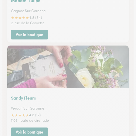
Madam’ Tulipe
Gagnac Sur Garonne
★
★
★
★
★
4.8 (84)
2, rue de la Gravette
Voir la boutique
Sandy Fleurs
Verdun Sur Garonne
★
★
★
★
★
4.8 (12)
1105, route de Grenade
Voir la boutique