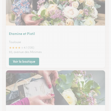
Etamine et Pistil
Toulouse
★
★
★
★
★
4.1 (135)
93, avenue des Minimes
Voir la boutique