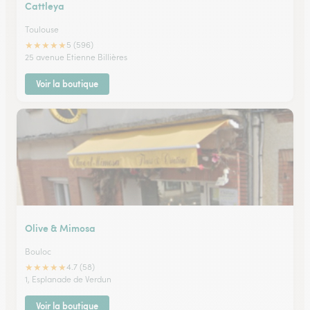
Cattleya
Toulouse
★
★
★
★
★
5 (596)
25 avenue Etienne Billières
Voir la boutique
Olive & Mimosa
Bouloc
★
★
★
★
★
4.7 (58)
1, Esplanade de Verdun
Voir la boutique