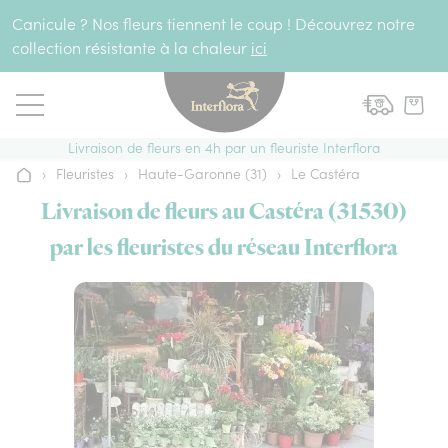
Aller au contenu
Canicule ? Nos fleurs tiennent le coup ! Découvrez notre
collection résistante à la chaleur
ici
Livraison de fleurs en 4h par un fleuriste Interflora
›
Fleuristes
›
Haute-Garonne (31)
›
Le Castéra
Accueil
Livraison de fleurs au Castéra (31530)
par les fleuristes du réseau Interflora