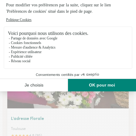
Au Bouquet, Philippe Blain
Mauvezin
★
★
★
★
★
4.9 (49)
10, rue de la République
Voir la boutique
L’adresse Florale
Toulouse
★
★
★
★
★
4.8 (95)