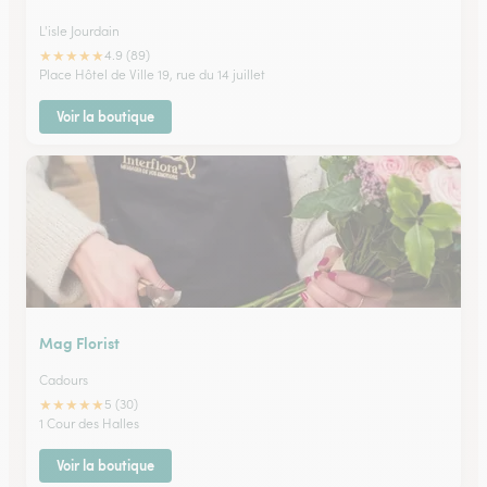
L'isle Jourdain
★
★
★
★
★
4.9 (89)
Place Hôtel de Ville 19, rue du 14 juillet
Voir la boutique
Mag Florist
Cadours
★
★
★
★
★
5 (30)
1 Cour des Halles
Voir la boutique