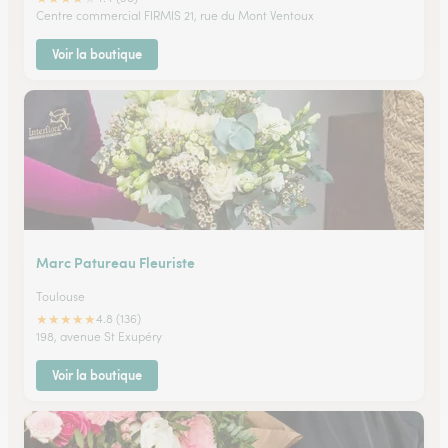
Centre commercial FIRMIS 21, rue du Mont Ventoux
Voir la boutique
Marc Patureau Fleuriste
Toulouse
★
★
★
★
★
4.8 (136)
198, avenue St Exupéry
Voir la boutique