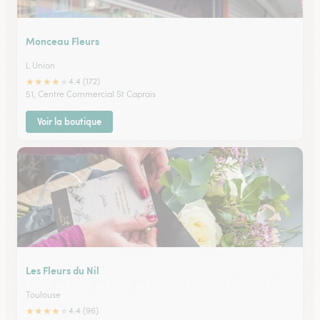
Monceau Fleurs
L Union
★
★
★
★
★
4.4 (172)
51, Centre Commercial St Caprais
Voir la boutique
Les Fleurs du Nil
Toulouse
★
★
★
★
★
4.4 (96)