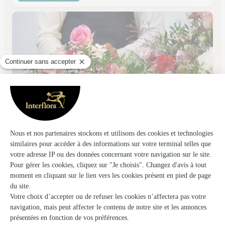
La Note Verte
Castanet Tolosan
★
★
★
★
★
4.7 (71)
15, avenue du Lauragais
Voir la boutique