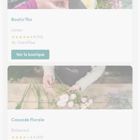
Boutic’flor
Lavaur
★
★
★
★
★
4.8 (112)
30, Grand'Rue
Voir la boutique
Cascade Florale
Belberaud
★
★
★
★
★
4.4 (50)