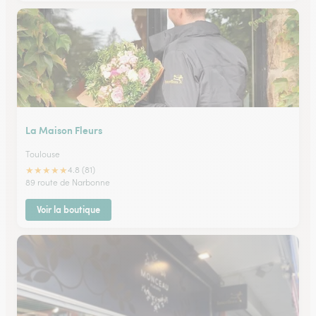
La Maison Fleurs
Toulouse
★
★
★
★
★
4.8 (81)
89 route de Narbonne
Voir la boutique