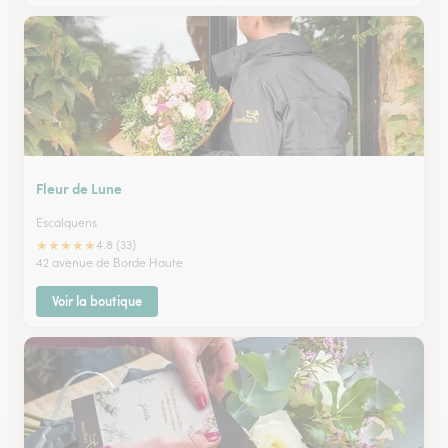
Fleur de Lune
Escalquens
★
★
★
★
★
4.8 (33)
42 avenue de Borde Haute
Voir la boutique