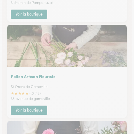
3 chemin de Pompertuzat
Voir la boutique
Pollen Artisan Fleuriste
St Orens de Gameville
★
★
★
★
★
4.8 (42)
35 avenue de gameville
Voir la boutique