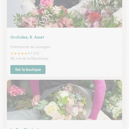
Orchidee, R. Asset
Villefranche de Lauragais
★
★
★
★
★
4.7 (75)
88, rue de la République
Voir la boutique