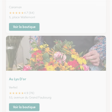
Caraman
★
★
★
★
★
4.7 (64)
5, place Wallemont
Voir la boutique
Au Lys D’or
Verfeil
★
★
★
★
★
4.9 (76)
53, avenue du Grand Faubourg
Voir la boutique