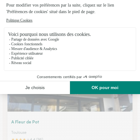
Jbl Fleurs
Castanet Tolosan
★
★
★
★
★
4.2 (75)
34, avenue du Lauragais
Voir la boutique
A Fleur de Pot
Toulouse
★
★
★
★
★
4.4 (96)