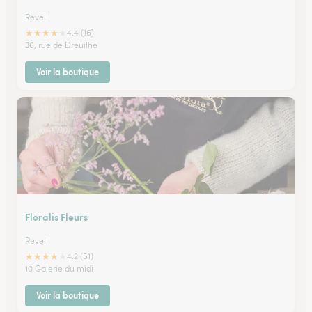
Revel
★
★
★
★
★
4.4 (16)
36, rue de Dreuilhe
Voir la boutique
Floralis Fleurs
Revel
★
★
★
★
★
4.2 (51)
10 Galerie du midi
Voir la boutique