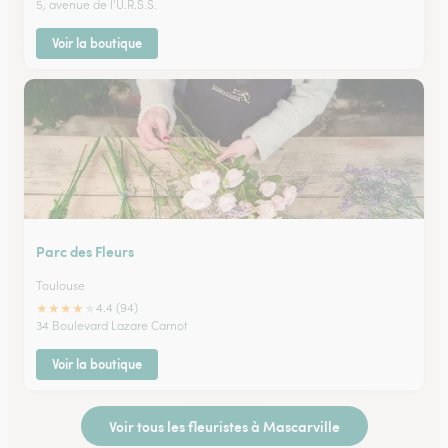
5, avenue de l'U.R.S.S.
Voir la boutique
Parc des Fleurs
Toulouse
★
★
★
★
★
4.4 (94)
34 Boulevard Lazare Carnot
Voir la boutique
Voir tous les fleuristes à Mascarville