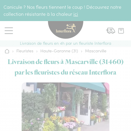
Aller au contenu
Canicule ? Nos fleurs tiennent le coup ! Découvrez notre
collection résistante à la chaleur
ici
Livraison de fleurs en 4h par un fleuriste Interflora
›
Fleuristes
›
Haute-Garonne (31)
›
Mascarville
Accueil
Livraison de fleurs à Mascarville (31460)
par les fleuristes du réseau Interflora