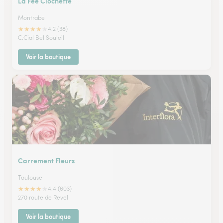
La Fee Clochette
Montrabe
★
★
★
★
★
4.2 (38)
C.Cial Bel Souleil
Voir la boutique
Carrement Fleurs
Toulouse
★
★
★
★
★
4.4 (603)
270 route de Revel
Voir la boutique