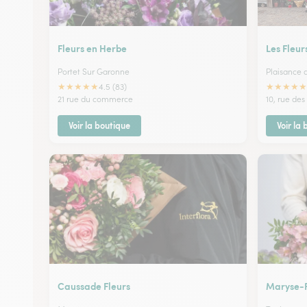
Fleurs en Herbe
Les Fleur
Portet Sur Garonne
Plaisance 
★
★
★
★
★
★
★
★
★
★
4.5 (83)
21 rue du commerce
10, rue des
Voir la boutique
Voir la
Caussade Fleurs
Maryse-F