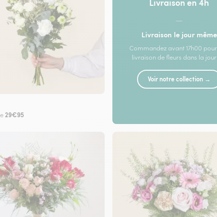
Livraison en 4h
—
Livraison le jour même
Commandez avant 17h00 pour
livraison de fleurs dans la jou
Voir notre collection →
29€95
de