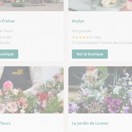
s D’elisa
Anylys
du Touch
Pins Justaret
★
★
★
★
★
4.8 (81)
4.7 (42)
 Ecoles
C.Cial Champion Chemin de la Croise
 boutique
Voir la boutique
leurs
Le Jardin de Lorenz