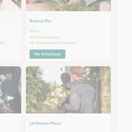
Rustica Flor
Muret
★
★
★
★
★
4.8 (93)
tte
49, avenue Jacques Douzans
Voir la boutique
La Maison Fleurs