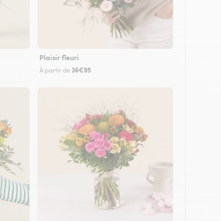
Plaisir fleuri
36€95
À partir de