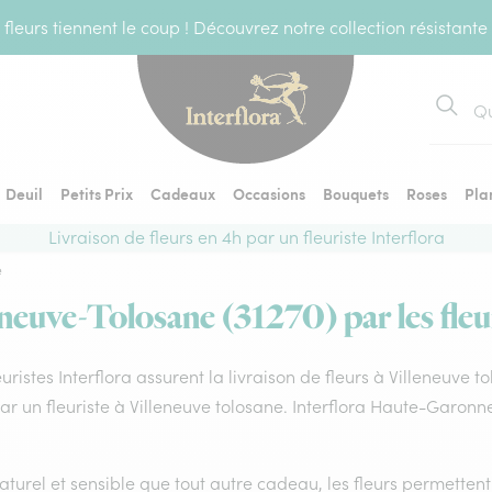
fleurs tiennent le coup ! Découvrez notre collection résistante
Recher
Deuil
Petits Prix
Cadeaux
Occasions
Bouquets
Roses
Pla
Livraison de fleurs en 4h par un fleuriste Interflora
e
eneuve-Tolosane (31270) par les fleu
euristes Interflora assurent la livraison de fleurs à Villeneuve 
par un fleuriste à Villeneuve tolosane. Interflora Haute-Garon
aturel et sensible que tout autre cadeau, les fleurs permette