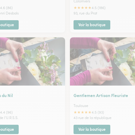
Colomiers
★
★
★
★
★
4.6 (86)
4.5 (186)
enri Desbals
93, rue du Prat
 boutique
Voir la boutique
s du Nil
Gentlemen Artisan Fleuriste
Toulouse
★
★
★
★
★
4.4 (96)
4.5 (93)
e l'U.R.S.S.
43 rue de la république
 boutique
Voir la boutique