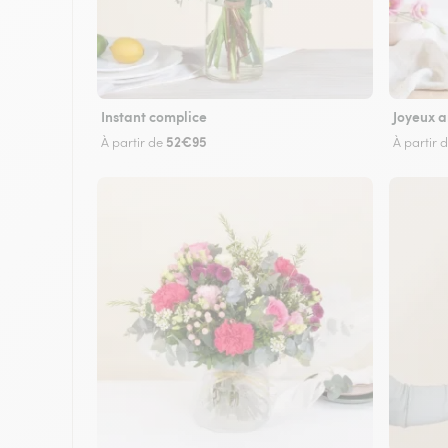
Instant complice
Joyeux a
52€95
À partir de
À partir 