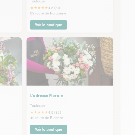
Toulouse
★
★
★
★
★
4.8 (81)
89 route de Narbonne
Voir la boutique
L’adresse Florale
Toulouse
★
★
★
★
★
4.8 (95)
49 route de Blagnac
Voir la boutique