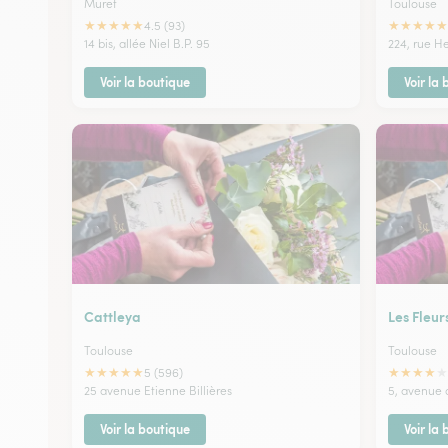
Muret
Toulouse
★
★
★
★
★
★
★
★
★
★
4.5 (93)
14 bis, allée Niel B.P. 95
224, rue H
Voir la boutique
Voir la
Cattleya
Les Fleur
Toulouse
Toulouse
★
★
★
★
★
★
★
★
★
★
5 (596)
25 avenue Etienne Billières
5, avenue d
Voir la boutique
Voir la