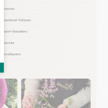
à Fronton
 à Castanet-Tolosan
 à Saint-Gaudens
 à Eaunes
 à Escalquens
 à Cadours
 à Colomiers