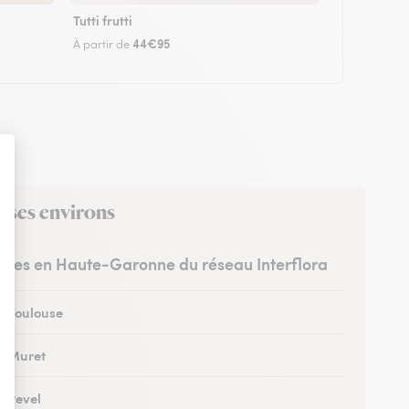
Tutti frutti
44€95
À partir de
s ses environs
ristes en Haute-Garonne du réseau Interflora
 à Toulouse
 à Muret
à Revel