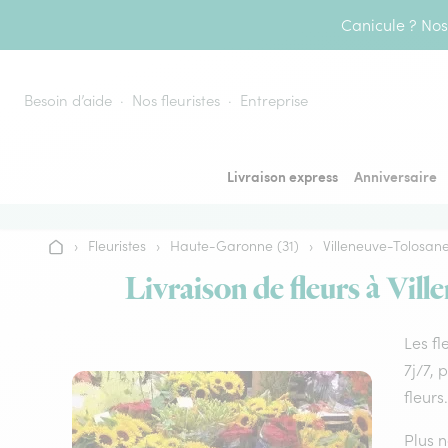
Aller au contenu
Canicule ? Nos 
Besoin d’aide
Nos fleuristes
Entreprise
Livraison express
Anniversaire
›
Fleuristes
›
Haute-Garonne (31)
›
Villeneuve-Tolosan
Accueil
Livraison de fleurs à Vill
Les fl
7j/7, 
fleurs.
Plus n