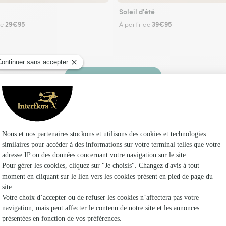
Soleil d'été
29€95
39€95
de
À partir de
Faire livrer des fleurs
euriste Interflora à Villeneuve-Tolosane et dan
Les fleu
Fleuristes
Fleuristes
Fleuristes 