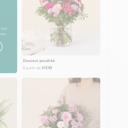
 une
rnée
Douceur poudrée
31€95
À partir de