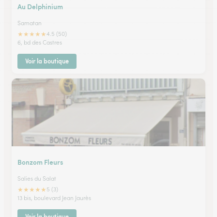
Au Delphinium
Samatan
★
★
★
★
★
4.5 (50)
6, bd des Castres
Voir la boutique
Bonzom Fleurs
Salies du Salat
★
★
★
★
★
5 (3)
13 bis, boulevard Jean Jaurès
Voir la boutique