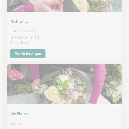
Natha’lys
L'isle en Dodon
★
★
★
★
★
4.6 (51)
7, rue Droite
Voir la boutique
Mc Fleurs
Eaunes