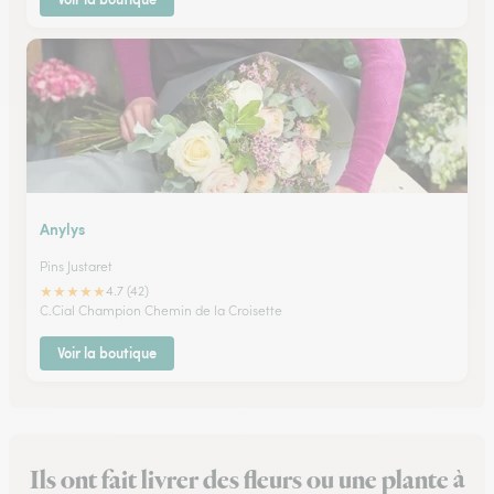
Anylys
Pins Justaret
★
★
★
★
★
4.7 (42)
C.Cial Champion Chemin de la Croisette
Voir la boutique
Ils ont fait livrer des fleurs ou une plante à