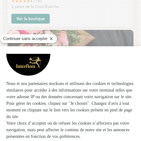
★
★
★
★
★
4.7 (31)
2, place de la Croix Blanche
Voir la boutique
Caussade Fleurs
Muret
★
★
★
★
★
4.5 (93)
14 bis, allée Niel B.P. 95
Voir la boutique