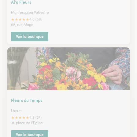
Al’o Fleurs
Montesquieu Volvestre
★
★
★
★
★
4.6 (56)
68, rue Mage
Voir la boutique
Fleurs du Temps
Lherm
★
★
★
★
★
4.9 (37)
31, place de l'Eglise
Voir la boutique