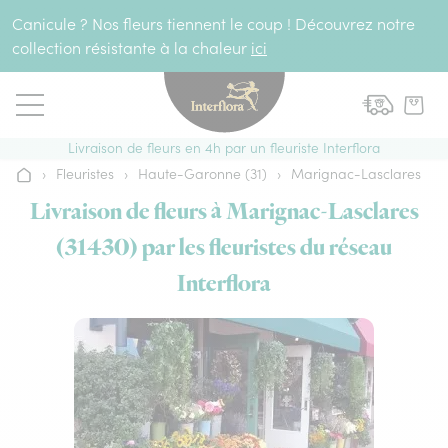
Aller au contenu
Canicule ? Nos fleurs tiennent le coup ! Découvrez notre
collection résistante à la chaleur
ici
Livraison de fleurs en 4h par un fleuriste Interflora
›
Fleuristes
›
Haute-Garonne (31)
›
Marignac-Lasclares
Accueil
Livraison de fleurs à Marignac-Lasclares
(31430) par les fleuristes du réseau
Interflora