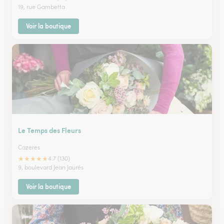
19, rue Gambetta
Voir la boutique
Le Temps des Fleurs
Cazeres
★
★
★
★
★
4.7 (130)
9, boulevard Jean Jaurés
Voir la boutique