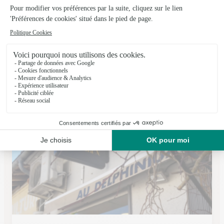
Rustica Flor
Muret
★
★
★
★
★
4.8 (93)
49, avenue Jacques Douzans
Voir la boutique