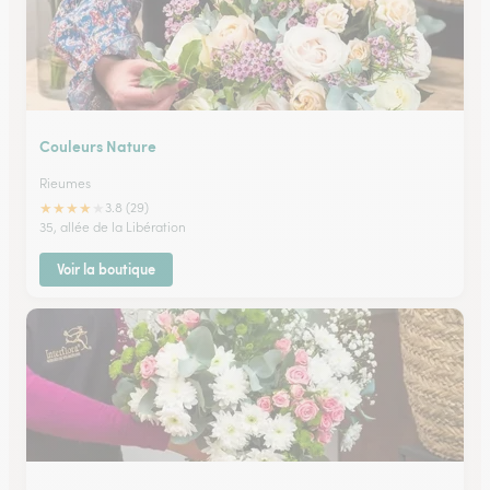
Couleurs Nature
Rieumes
★
★
★
★
★
3.8 (29)
35, allée de la Libération
Voir la boutique