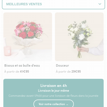
Bisous et sa bulle d'eau
Douceur
41€95
29€95
À partir de
À partir de
Livraison en 4h
Livraison le jour même
Commandez avant 17h00 pour une livraison de fleurs dans la journée
Voir notre collection →