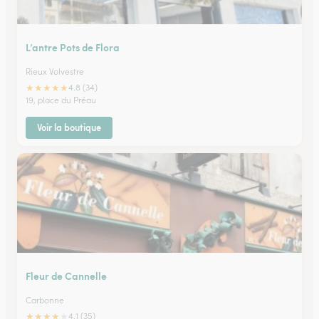
L’antre Pots de Flora
Rieux Volvestre
★
★
★
★
★
4.8 (34)
19, place du Préau
Voir la boutique
Fleur de Cannelle
Carbonne
★
★
★
★
★
4.1 (35)