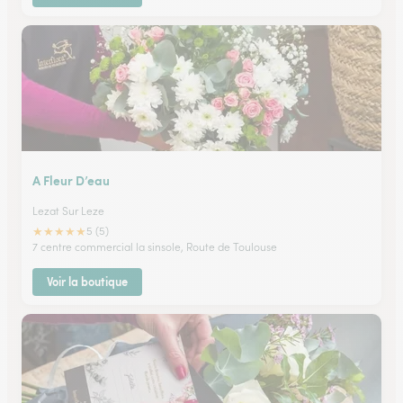
A Fleur D’eau
Lezat Sur Leze
★
★
★
★
★
5 (5)
7 centre commercial la sinsole, Route de Toulouse
Voir la boutique