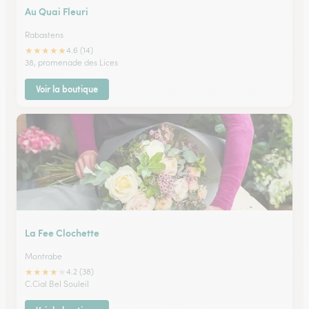
Au Quai Fleuri
Rabastens
★
★
★
★
★
4.6 (14)
38, promenade des Lices
Voir la boutique
La Fee Clochette
Montrabe
★
★
★
★
★
4.2 (38)
C.Cial Bel Souleil