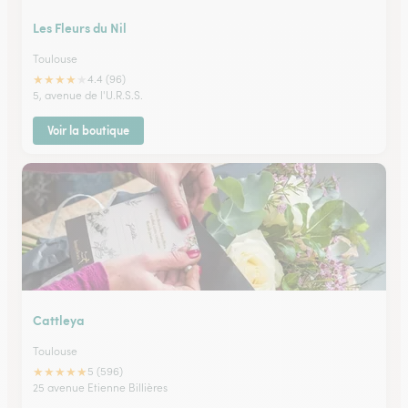
Les Fleurs du Nil
Toulouse
★
★
★
★
★
4.4 (96)
5, avenue de l'U.R.S.S.
Voir la boutique
Cattleya
Toulouse
★
★
★
★
★
5 (596)
25 avenue Etienne Billières