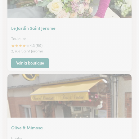
Le Jardin Saint Jerome
Toulouse
★
★
★
★
★
4.3 (59)
2, rue Saint Jérome
Voir la boutique
Olive & Mimosa
Bouloc