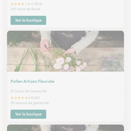
★
★
★
★
★
4.4 (603)
270 route de Revel
Voir la boutique
Pollen Artisan Fleuriste
St Orens de Gameville
★
★
★
★
★
4.8 (42)
35 avenue de gameville
Voir la boutique