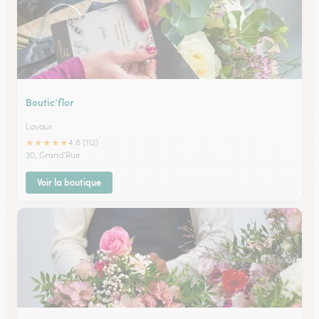
Boutic’flor
Lavaur
★
★
★
★
★
4.8 (112)
30, Grand'Rue
Voir la boutique