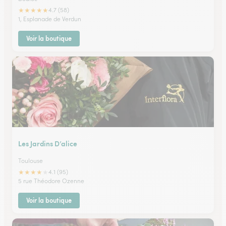
★
★
★
★
★
4.7 (58)
1, Esplanade de Verdun
Voir la boutique
Les Jardins D’alice
Toulouse
★
★
★
★
★
4.1 (95)
5 rue Théodore Ozenne
Voir la boutique