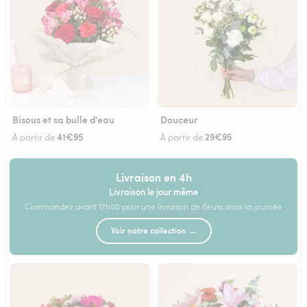
Bisous et sa bulle d'eau
Douceur
41€95
29€95
À partir de
À partir de
Livraison en 4h
Livraison le jour même
Commandez avant 17h00 pour une livraison de fleurs dans la journée
Voir notre collection →