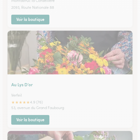
Montastruc la Conseillere
2093, Route Nationale 88
Voir la boutique
Au Lys D’or
Verfeil
★
★
★
★
★
4.9 (76)
53, avenue du Grand Faubourg
Voir la boutique