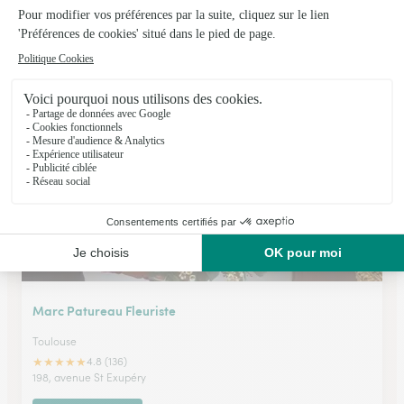
Etamine et Pistil
Toulouse
★
★
★
★
★
4.1 (135)
93, avenue des Minimes
Voir la boutique
Marc Patureau Fleuriste
Toulouse
★
★
★
★
★
4.8 (136)
198, avenue St Exupéry