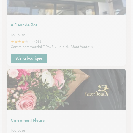
A Fleur de Pot
Toulouse
★
★
★
★
★
4.4 (96)
Centre commercial FIRMIS 21, rue du Mont Ventoux
Voir la boutique
Carrement Fleurs
Toulouse