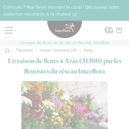
Aller au contenu
Canicule ? Nos fleurs tiennent le coup ! Découvrez notre
collection résistante à la chaleur
ici
Livraison de fleurs en 4h par un fleuriste Interflora
›
Fleuristes
›
Haute-Garonne (31)
›
Azas
Accueil
Livraison de fleurs à Azas (31380) par les
fleuristes du réseau Interflora