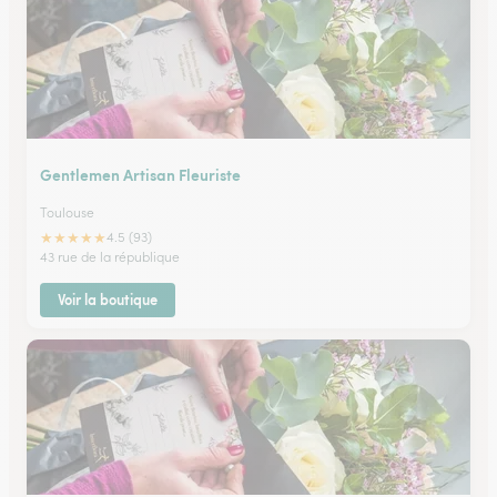
Gentlemen Artisan Fleuriste
Toulouse
★
★
★
★
★
4.5 (93)
43 rue de la république
Voir la boutique