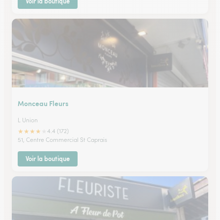
Voir la boutique
Monceau Fleurs
L Union
★
★
★
★
★
4.4 (172)
51, Centre Commercial St Caprais
Voir la boutique