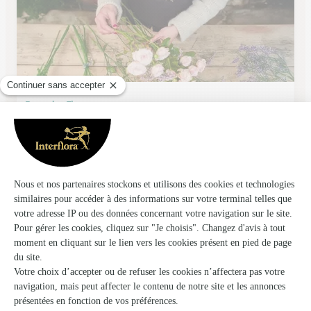
Parc des Fleurs
Toulouse
★
★
★
★
★
4.4 (94)
34 Boulevard Lazare Carnot
Voir la boutique