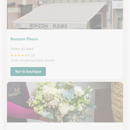
Bonzom Fleurs
Salies du Salat
★
★
★
★
★
5 (3)
13 bis, boulevard Jean Jaurès
Voir la boutique