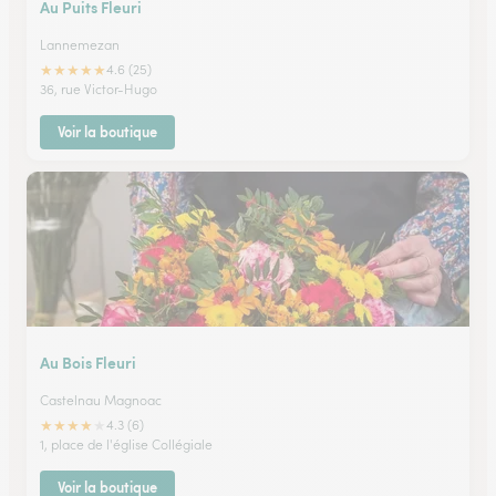
Au Puits Fleuri
Lannemezan
★
★
★
★
★
4.6 (25)
36, rue Victor-Hugo
Voir la boutique
Au Bois Fleuri
Castelnau Magnoac
★
★
★
★
★
4.3 (6)
1, place de l'église Collégiale
Voir la boutique