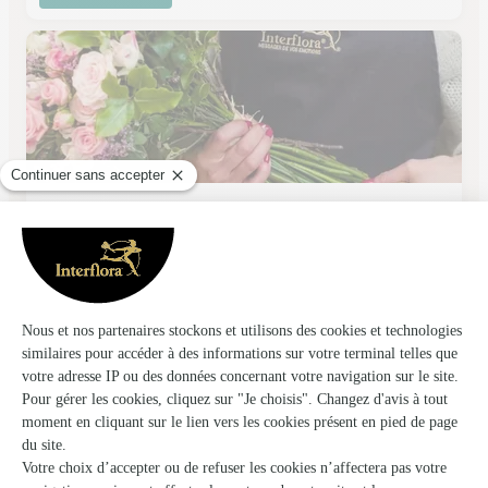
Fleur D’ici et D’ailleurs
Prat Bonrepaux
★
★
★
★
★
4.7 (27)
52 route nationale
Voir la boutique
Ils ont fait livrer des fleurs ou une plante à