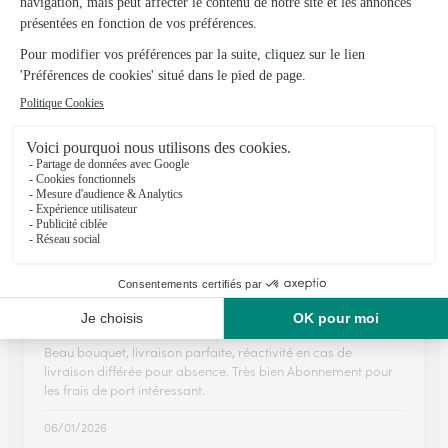
Labarthe-Rivière
★
★
★
★
★
Super
Livraison en temps voulu, joli bouquet toujours du choix. Et
meme s il manque des fleurs Remplacement de celles si et
bouquet magnifique.
19/05/2026
★
★
★
★
★
Beau bouquet
Beau bouquet, livraison parfaite, réactivité en cas de
livraison différée pour absence. Très bien Abonnement pour
les frais de port intéressant.
06/01/2026