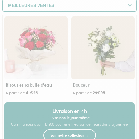
Bisous et sa bulle d'eau
Douceur
41€95
29€95
À partir de
À partir de
Livraison en 4h
Livraison le jour même
Commandez avant 17h00 pour une livraison de fleurs dans la journée
Voir notre collection →