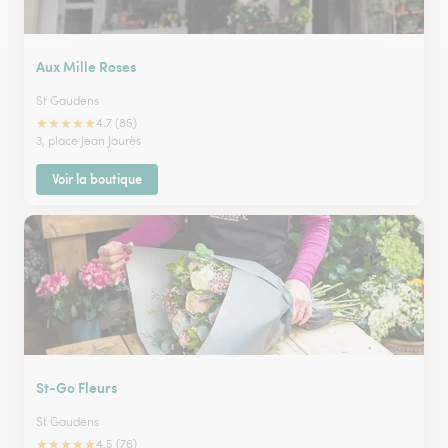
Aux Mille Roses
St Gaudens
★
★
★
★
★
4.7 (85)
3, place Jean Jaurès
Voir la boutique
St-Go Fleurs
St Gaudens
★
★
★
★
★
4.5 (76)