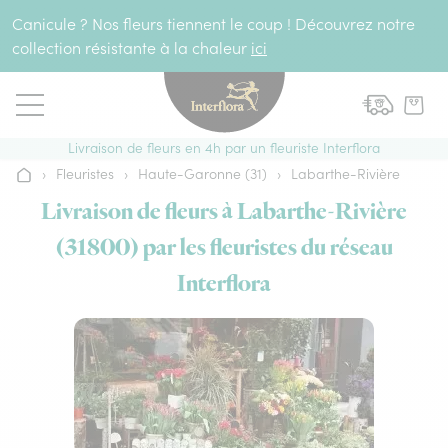
Aller au contenu
Canicule ? Nos fleurs tiennent le coup ! Découvrez notre
collection résistante à la chaleur
ici
Livraison de fleurs en 4h par un fleuriste Interflora
›
Fleuristes
›
Haute-Garonne (31)
›
Labarthe-Rivière
Accueil
Livraison de fleurs à Labarthe-Rivière
(31800) par les fleuristes du réseau
Interflora