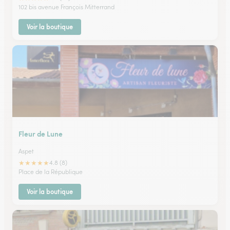
102 bis avenue François Mitterrand
Voir la boutique
Fleur de Lune
Aspet
★
★
★
★
★
4.8 (8)
Place de la République
Voir la boutique