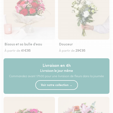
Bisous et sa bulle d'eau
Douceur
41€95
29€95
À partir de
À partir de
Livraison en 4h
Livraison le jour même
Commandez avant 17h00 pour une livraison de fleurs dans la journée
Voir notre collection →