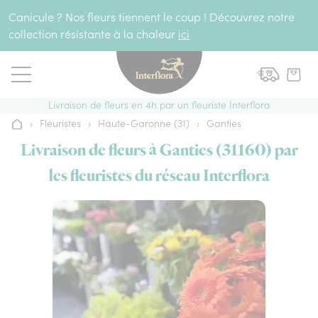
Aller au contenu
Canicule ? Nos fleurs tiennent le coup ! Découvrez notre
collection résistante à la chaleur
ici
Livraison de fleurs en 4h par un fleuriste Interflora
›
Fleuristes
›
Haute-Garonne (31)
›
Ganties
Accueil
Livraison de fleurs à Ganties (31160) par
les fleuristes du réseau Interflora