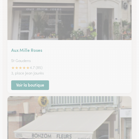
Aux Mille Roses
St Gaudens
★
★
★
★
★
4.7 (85)
3, place Jean Jaurès
Voir la boutique