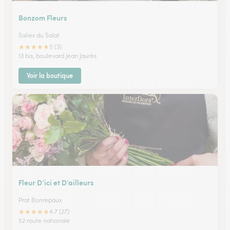
Bonzom Fleurs
Salies du Salat
★
★
★
★
★
5 (3)
13 bis, boulevard Jean Jaurès
Voir la boutique
Fleur D’ici et D’ailleurs
Prat Bonrepaux
★
★
★
★
★
4.7 (27)
52 route nationale