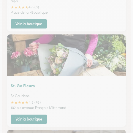
Aspet
★
★
★
★
★
4.8 (8)
Place de la République
Voir la boutique
St-Go Fleurs
St Gaudens
★
★
★
★
★
4.5 (76)
102 bis avenue François Mitterrand
Voir la boutique