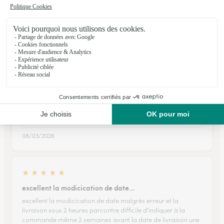
Très bien
J'ai était bien livré malgré que je me soi trompé sur l adresse
de livraison
28/03/2026
★
★
★
★
★
Claire et efficace meme le dimanche
Claire et efficace meme le dimanche. merci
08/03/2026
★
★
★
★
★
excellent la modicication de date…
excellent la modicication de date malgrès erreur et la
livraison sous 2 heures parcontre difficile d'indiquer à la
commande même 2 semaines avant la date de livraison une