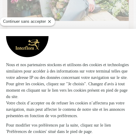
Couserans Fleurs
St Girons
★
★
★
★
★
4.7 (45)
17, rue Villefranche
Voir la boutique
Ils ont fait livrer des fleurs ou une plante à
Ganties
★
★
★
★
★