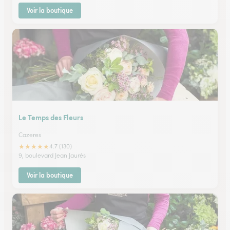
Voir la boutique
Le Temps des Fleurs
Cazeres
★
★
★
★
★
4.7 (130)
9, boulevard Jean Jaurés
Voir la boutique