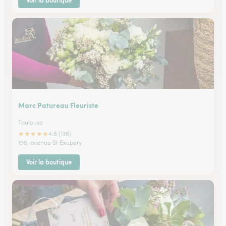
Voir la boutique
Marc Patureau Fleuriste
Toulouse
★
★
★
★
★
4.8 (136)
198, avenue St Exupéry
Voir la boutique