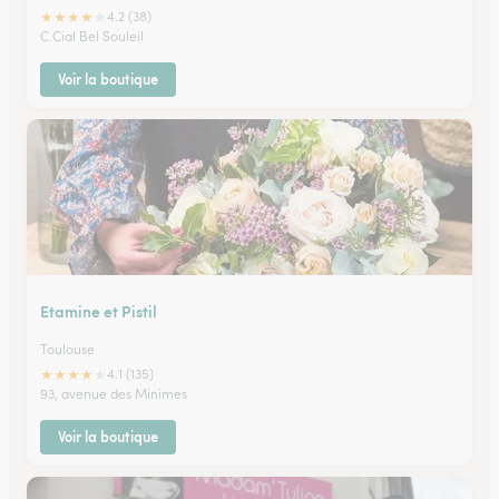
★
★
★
★
★
4.2 (38)
C.Cial Bel Souleil
Voir la boutique
Etamine et Pistil
Toulouse
★
★
★
★
★
4.1 (135)
93, avenue des Minimes
Voir la boutique