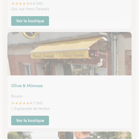
★
★
★
★
★
4.6 (86)
224, rue Henri Desbals
Voir la boutique
Olive & Mimosa
Bouloc
★
★
★
★
★
4.7 (58)
1, Esplanade de Verdun
Voir la boutique