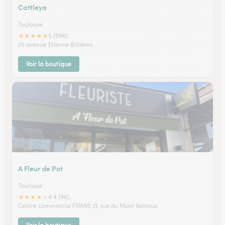
Cattleya
Toulouse
★
★
★
★
★
5 (596)
25 avenue Etienne Billières
Voir la boutique
A Fleur de Pot
Toulouse
★
★
★
★
★
4.4 (96)
Centre commercial FIRMIS 21, rue du Mont Ventoux