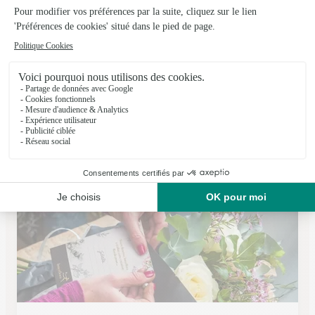
Gentlemen Artisan Fleuriste
Toulouse
★
★
★
★
★
4.5 (93)
43 rue de la république
Voir la boutique