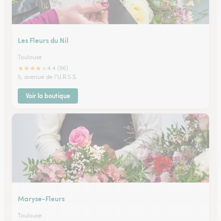
Les Fleurs du Nil
Toulouse
★
★
★
★
★
4.4 (96)
5, avenue de l'U.R.S.S.
Voir la boutique
Maryse-Fleurs
Toulouse