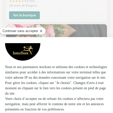
★
★
★
★
★
4.8 (95)
49 route de Blagnac
Voir la boutique
Les Jardins D’alice
Toulouse
★
★
★
★
★
4.1 (95)
5 rue Théodore Ozenne
Voir la boutique