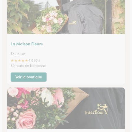
La Maison Fleurs
Toulouse
★
★
★
★
★
4.8 (81)
89 route de Narbonne
Voir la boutique