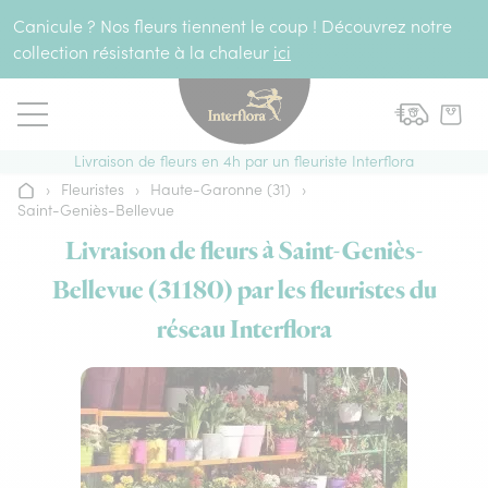
Aller au contenu
Canicule ? Nos fleurs tiennent le coup ! Découvrez notre
collection résistante à la chaleur
ici
Livraison de fleurs en 4h par un fleuriste Interflora
›
Fleuristes
›
Haute-Garonne (31)
›
Accueil
Saint-Geniès-Bellevue
Livraison de fleurs à Saint-Geniès-
Bellevue (31180) par les fleuristes du
réseau Interflora