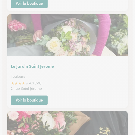
Voir la boutique
Le Jardin Saint Jerome
Toulouse
★
★
★
★
★
4.3 (59)
2, rue Saint Jérome
Voir la boutique