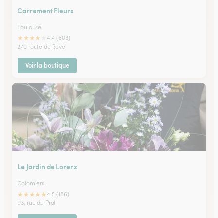
Carrement Fleurs
Toulouse
★
★
★
★
★
4.4 (603)
270 route de Revel
Voir la boutique
Le Jardin de Lorenz
Colomiers
★
★
★
★
★
4.5 (186)
93, rue du Prat