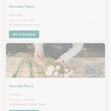
Monceau Fleurs
Beauzelle
★
★
★
★
★
4.4 (216)
61, avenue de garossos
Voir la boutique
Parc des Fleurs
Toulouse
★
★
★
★
★
4.4 (94)
34 Boulevard Lazare Carnot