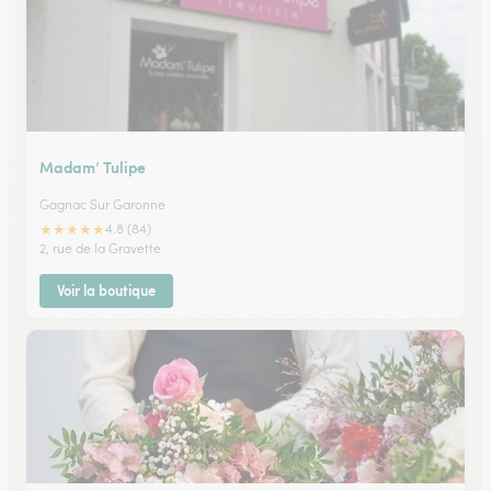
Madam’ Tulipe
Gagnac Sur Garonne
★
★
★
★
★
4.8 (84)
2, rue de la Gravette
Voir la boutique