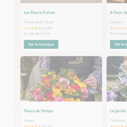
Les Fleurs D’elisa
A Fleur d
Plaisance du Touch
Leguevin
★
★
★
★
★
★
★
★
★
★
4.8 (81)
10, rue des Ecoles
6 Avenue 
Voir la boutique
Voir la
Fleurs du Temps
Le Jardin
Lherm
Colomiers
★
★
★
★
★
★
★
★
★
★
4.9 (37)