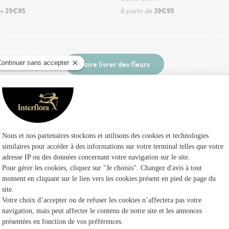
29€95
39€95
de
À partir de
Faire livrer des fleurs
un fleuriste Interflora à Fonsorbes et dans ses
Les fleu
Fleuristes
Fleuristes
Fleuristes 