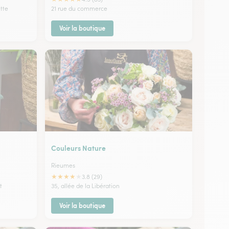
tte
21 rue du commerce
Voir la boutique
Couleurs Nature
Rieumes
★
★
★
★
★
3.8 (29)
t
35, allée de la Libération
Voir la boutique