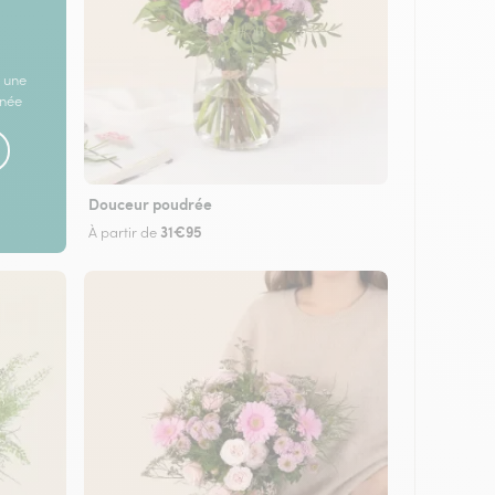
 une
rnée
Douceur poudrée
31€95
À partir de