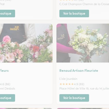
Prat
C.Cial Champion Chemin de la Croise
 boutique
Voir la boutique
leurs
Renaud Artisan Fleuriste
L'isle Jourdain
★
★
★
★
★
4.6 (86)
4.9 (89)
enri Desbals
Place Hôtel de Ville 19, rue du 14 juille
 boutique
Voir la boutique