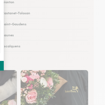
à Fronton
 à Castanet-Tolosan
 à Saint-Gaudens
 à Eaunes
 à Escalquens
 à Cadours
 à Colomiers