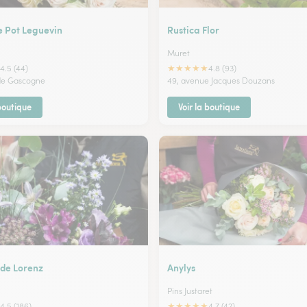
e Pot Leguevin
Rustica Flor
Muret
★
★
★
★
★
4.5 (44)
4.8 (93)
de Gascogne
49, avenue Jacques Douzans
 boutique
Voir la boutique
 de Lorenz
Anylys
Pins Justaret
★
★
★
★
★
4.5 (186)
4.7 (42)