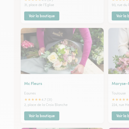
31, place de l'Eglise
93, rue du 
Voir la boutique
Voir la
Mc Fleurs
Maryse-F
Eaunes
Toulouse
★
★
★
★
★
★
★
★
★
★
4.7 (31)
2, place de la Croix Blanche
224, rue H
Voir la boutique
Voir la