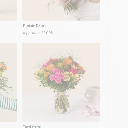
Plaisir fleuri
36€95
À partir de
Tutti frutti