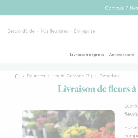
Aller au contenu
Canicule ? Nos 
Besoin d’aide
Nos fleuristes
Entreprise
Livraison express
Anniversaire
›
Fleuristes
›
Haute-Garonne (31)
›
Fonsorbes
Accueil
Livraison de fleurs à
Les fl
fleuri
Parce 
compos