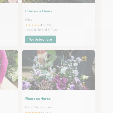
Caussade Fleurs
Muret
★
★
★
★
★
4.5 (93)
14 bis, allée Niel B.P. 95
Voir la boutique
Fleurs en Herbe
Portet Sur Garonne
★
★
★
★
★
4.5 (83)