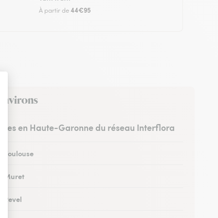
44€95
À partir de
 environs
ristes en Haute-Garonne du réseau Interflora
 à Toulouse
 à Muret
à Revel