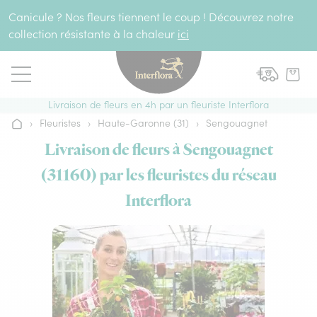
Aller au contenu
Canicule ? Nos fleurs tiennent le coup ! Découvrez notre
collection résistante à la chaleur
ici
Livraison de fleurs en 4h par un fleuriste Interflora
›
Fleuristes
›
Haute-Garonne (31)
›
Sengouagnet
Accueil
Livraison de fleurs à Sengouagnet
(31160) par les fleuristes du réseau
Interflora