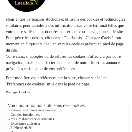
Ils ont fait livrer des fleurs ou une plante à
Sengouagnet
★
★
★
★
★
Parfait en tout
Rien a dire de négatif. Tout a ete bien .fleurs livraison
23/12/2025
★
★
★
★
★
Très satisfait tant au niveau du choix…
Très satisfait tant au niveau du choix proposé que de la
conformité du produit présenté avec celui livré. Service de
livraison respectueux des conditions définies.