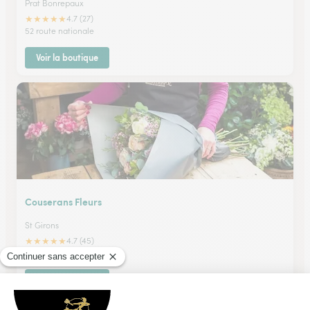
Prat Bonrepaux
★
★
★
★
★
4.7 (27)
52 route nationale
Voir la boutique
Couserans Fleurs
St Girons
★
★
★
★
★
4.7 (45)
17, rue Villefranche
Voir la boutique