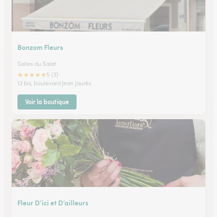
Bonzom Fleurs
Salies du Salat
★
★
★
★
★
5 (3)
13 bis, boulevard Jean Jaurès
Voir la boutique
Fleur D’ici et D’ailleurs