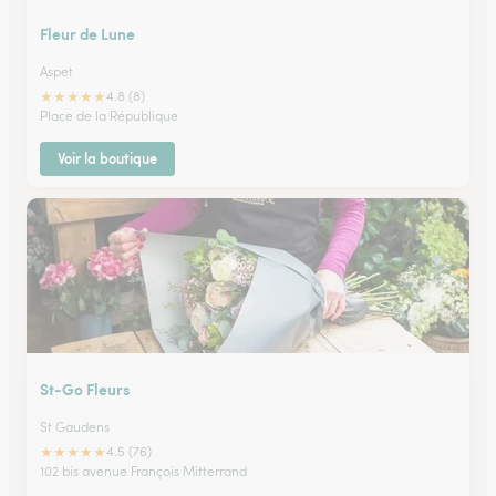
Fleur de Lune
Aspet
★
★
★
★
★
4.8 (8)
Place de la République
Voir la boutique
St-Go Fleurs
St Gaudens
★
★
★
★
★
4.5 (76)
102 bis avenue François Mitterrand