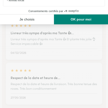
04/02/2026
★
★
★
★
★
Livreur très sympa d'après ma Tante 👍…
Livreur très sympa d'après ma Tante 👍 Et plante très jolie 👌
Service impeccable 👍
04/02/2026
★
★
★
★
★
Respect de la date et heure de…
Respect de la date et heure de livraison. Très bonne tenue des
roses. Très bon conditionnement
27/05/2026