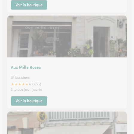
Voir la boutique
Aux Mille Roses
St Gaudens
★
★
★
★
★
4.7 (85)
3, place Jean Jaurès
Voir la boutique