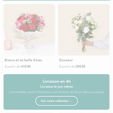
Bisous et sa bulle d'eau
Douceur
41€95
29€95
À partir de
À partir de
Livraison en 4h
Livraison le jour même
Commandez avant 17h00 pour une livraison de fleurs dans la journée
Voir notre collection →