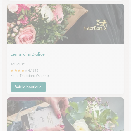
Les Jardins D’alice
Toulouse
★
★
★
★
★
4.1 (95)
5 rue Théodore Ozenne
Voir la boutique