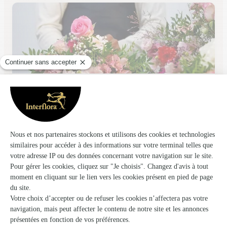
Monceau Fleurs
Beauzelle
★
★
★
★
★
4.4 (216)
61, avenue de garossos
Voir la boutique