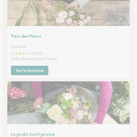
Parc des Fleurs
Toulouse
★
★
★
★
★
4.4 (94)
34 Boulevard Lazare Carnot
Voir la boutique
Le Jardin Saint Jerome