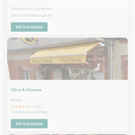
Montastruc la Conseillere
2093, Route Nationale 88
Voir la boutique
Olive & Mimosa
Bouloc
★
★
★
★
★
4.7 (58)
1, Esplanade de Verdun
Voir la boutique