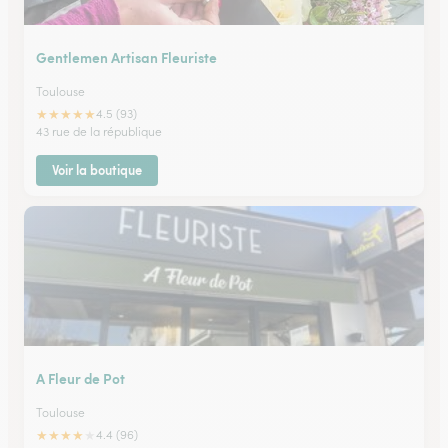
Gentlemen Artisan Fleuriste
Toulouse
★
★
★
★
★
4.5 (93)
43 rue de la république
Voir la boutique
A Fleur de Pot
Toulouse
★
★
★
★
★
4.4 (96)