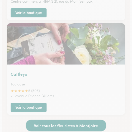
Centre commercial FIRMIS 21, rue du Mont Ventoux
Voir la boutique
Cattleya
Toulouse
★
★
★
★
★
5 (596)
25 avenue Etienne Billières
Voir la boutique
Voir tous les fleuristes à Montjoire