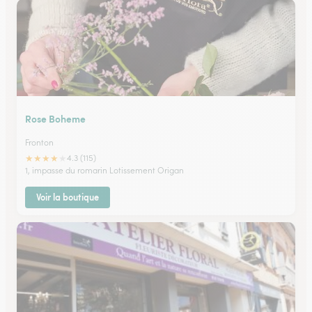
Rose Boheme
Fronton
★
★
★
★
★
4.3 (115)
1, impasse du romarin Lotissement Origan
Voir la boutique