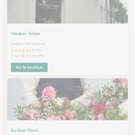
Madam’ Tulipe
Gagnac Sur Garonne
★
★
★
★
★
4.8 (84)
2, rue de la Gravette
Voir la boutique
Au Quai Fleuri