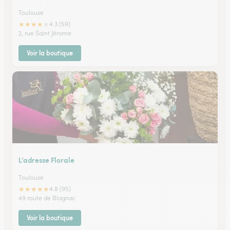
Toulouse
★
★
★
★
★
4.3 (59)
2, rue Saint Jérome
Voir la boutique
L’adresse Florale
Toulouse
★
★
★
★
★
4.8 (95)
49 route de Blagnac
Voir la boutique