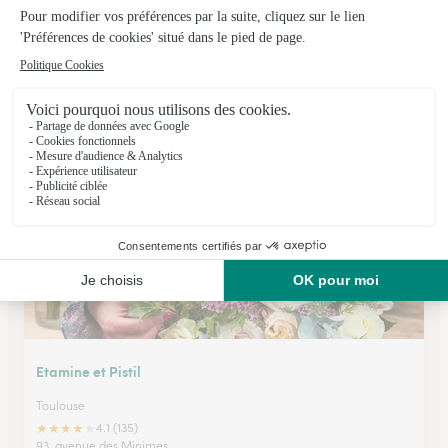
Fleurs en Scene
Grenade
★
★
★
★
★
4.5 (76)
ZAC Grenade Sud Route de Toulouse
Voir la boutique
Etamine et Pistil
Toulouse
★
★
★
★
★
4.1 (135)
93, avenue des Minimes