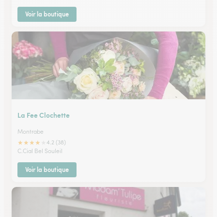
Voir la boutique
La Fee Clochette
Montrabe
★
★
★
★
★
4.2 (38)
C.Cial Bel Souleil
Voir la boutique