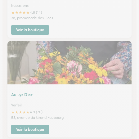
Rabastens
★
★
★
★
★
4.6 (14)
38, promenade des Lices
Voir la boutique
Au Lys D’or
Verfeil
★
★
★
★
★
4.9 (76)
53, avenue du Grand Faubourg
Voir la boutique