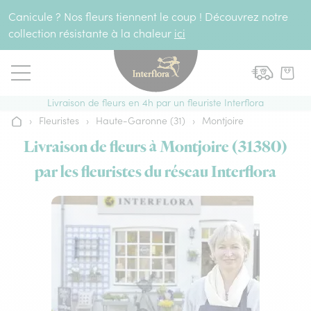
Aller au contenu
Canicule ? Nos fleurs tiennent le coup ! Découvrez notre
collection résistante à la chaleur
ici
Livraison de fleurs en 4h par un fleuriste Interflora
›
Fleuristes
›
Haute-Garonne (31)
›
Montjoire
Accueil
Livraison de fleurs à Montjoire (31380)
par les fleuristes du réseau Interflora