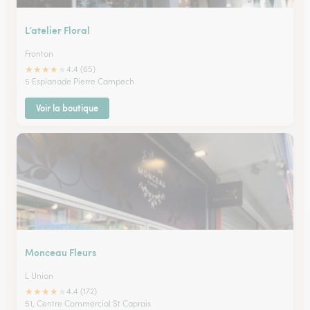
L’atelier Floral
Fronton
★
★
★
★
★
4.4 (65)
5 Esplanade Pierre Campech
Voir la boutique
Monceau Fleurs
L Union
★
★
★
★
★
4.4 (172)
51, Centre Commercial St Caprais