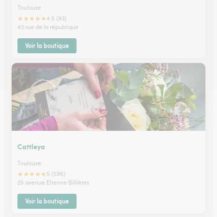
Toulouse
★
★
★
★
★
4.5 (93)
43 rue de la république
Voir la boutique
Cattleya
Toulouse
★
★
★
★
★
5 (596)
25 avenue Etienne Billières
Voir la boutique