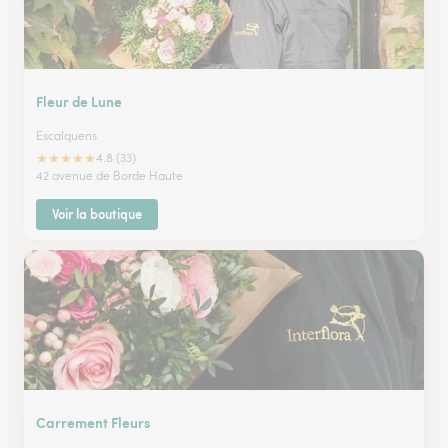
Fleur de Lune
Escalquens
★
★
★
★
★
4.8 (33)
42 avenue de Borde Haute
Voir la boutique
Carrement Fleurs