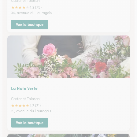
Castanet Tolosan
★
★
★
★
★
4.2 (75)
34, avenue du Lauragais
Voir la boutique
La Note Verte
Castanet Tolosan
★
★
★
★
★
4.7 (71)
15, avenue du Lauragais
Voir la boutique