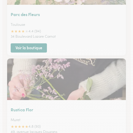
Parc des Fleurs
Toulouse
★
★
★
★
★
4.4 (94)
34 Boulevard Lazare Carnot
Voir la boutique
Rustica Flor
Muret
★
★
★
★
★
4.8 (93)
49, avenue Jacques Douzans