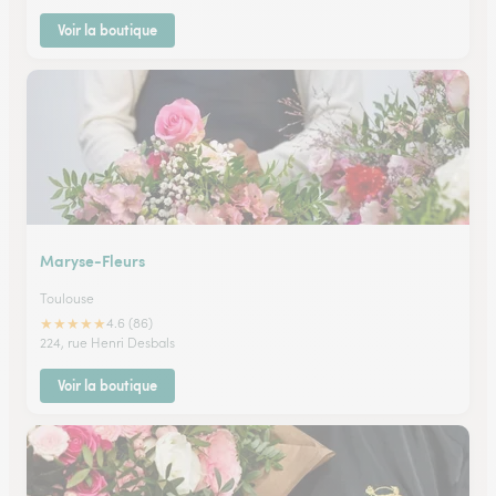
Voir la boutique
Maryse-Fleurs
Toulouse
★
★
★
★
★
4.6 (86)
224, rue Henri Desbals
Voir la boutique