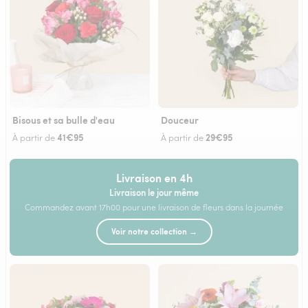
Bisous et sa bulle d'eau
Douceur
41€95
29€95
À partir de
À partir de
Livraison en 4h
Livraison le jour même
Commandez avant 17h00 pour une livraison de fleurs dans la journée
Voir notre collection →