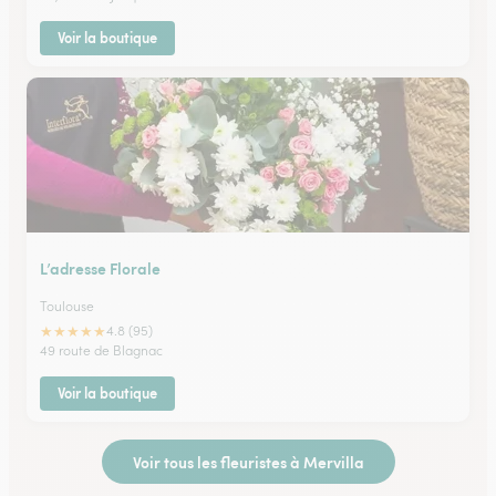
Voir la boutique
L’adresse Florale
Toulouse
★
★
★
★
★
4.8 (95)
49 route de Blagnac
Voir la boutique
Voir tous les fleuristes à Mervilla