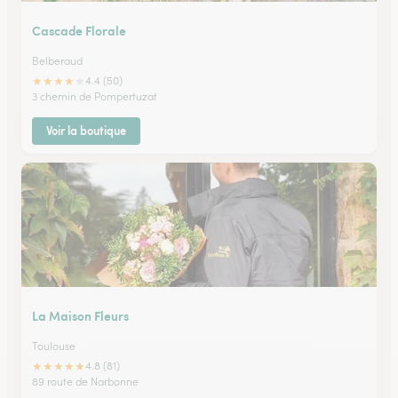
Cascade Florale
Belberaud
★
★
★
★
★
4.4 (50)
3 chemin de Pompertuzat
Voir la boutique
La Maison Fleurs
Toulouse
★
★
★
★
★
4.8 (81)
89 route de Narbonne