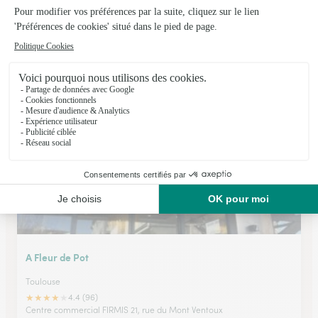
Les Fleurs du Nil
Toulouse
★
★
★
★
★
4.4 (96)
5, avenue de l'U.R.S.S.
Voir la boutique
A Fleur de Pot
Toulouse
★
★
★
★
★
4.4 (96)
Centre commercial FIRMIS 21, rue du Mont Ventoux