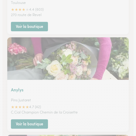
Toulouse
★
★
★
★
★
4.4 (603)
270 route de Revel
Voir la boutique
Anylys
Pins Justaret
★
★
★
★
★
4.7 (42)
C.Cial Champion Chemin de la Croisette
Voir la boutique