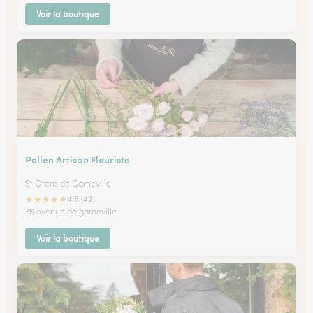
Voir la boutique
Pollen Artisan Fleuriste
St Orens de Gameville
★
★
★
★
★
4.8 (42)
35 avenue de gameville
Voir la boutique