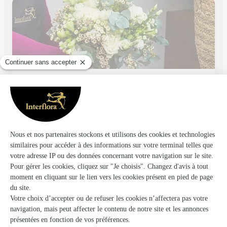
Marc Patureau Fleuriste
Toulouse
★
★
★
★
★
4.8 (136)
198, avenue St Exupéry
Voir la boutique