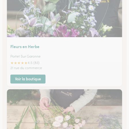
Fleurs en Herbe
Portet Sur Garonne
★
★
★
★
★
4.5 (83)
21 rue du commerce
Voir la boutique