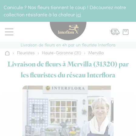
Aller au contenu
Canicule ? Nos fleurs tiennent le coup ! Découvrez notre
collection résistante à la chaleur
ici
Livraison de fleurs en 4h par un fleuriste Interflora
›
Fleuristes
›
Haute-Garonne (31)
›
Mervilla
Accueil
Livraison de fleurs à Mervilla (31320) par
les fleuristes du réseau Interflora