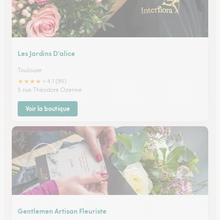
Les Jardins D’alice
Toulouse
★
★
★
★
★
4.1 (95)
5 rue Théodore Ozenne
Voir la boutique
Gentlemen Artisan Fleuriste