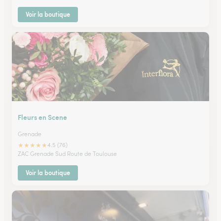
Voir la boutique
Fleurs en Scene
Grenade
★
★
★
★
★
4.5 (76)
ZAC Grenade Sud Route de Toulouse
Voir la boutique