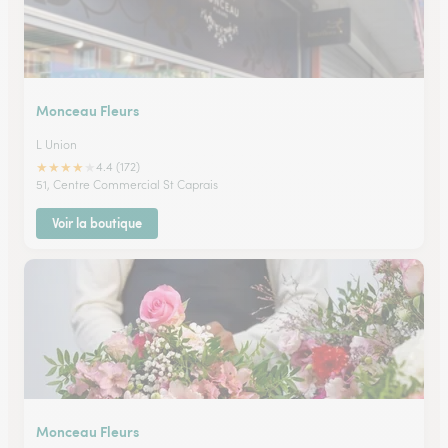
Monceau Fleurs
L Union
★
★
★
★
★
4.4 (172)
51, Centre Commercial St Caprais
Voir la boutique
Monceau Fleurs