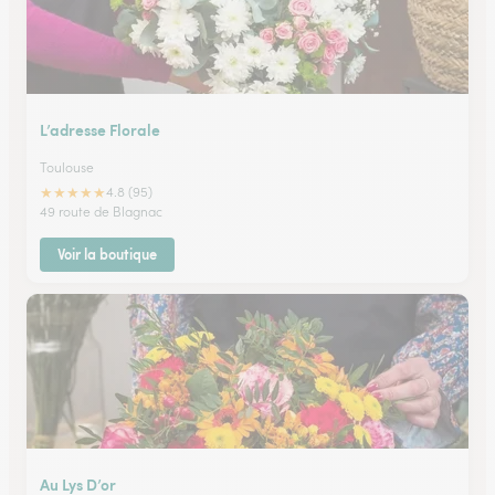
L’adresse Florale
Toulouse
★
★
★
★
★
4.8 (95)
49 route de Blagnac
Voir la boutique
Au Lys D’or