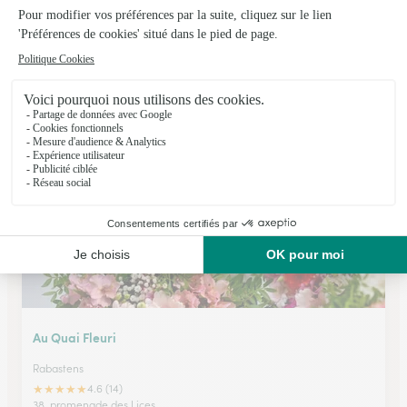
Etamine et Pistil
Toulouse
★
★
★
★
★
4.1 (135)
93, avenue des Minimes
Voir la boutique
Au Quai Fleuri
Rabastens
★
★
★
★
★
4.6 (14)
38, promenade des Lices