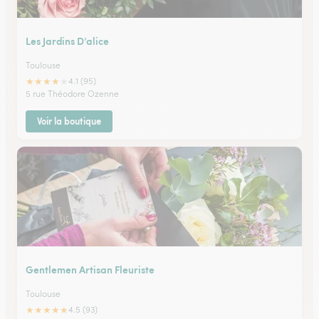
Les Jardins D’alice
Toulouse
★
★
★
★
★
4.1 (95)
5 rue Théodore Ozenne
Voir la boutique
Gentlemen Artisan Fleuriste
Toulouse
★
★
★
★
★
4.5 (93)