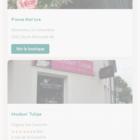
P’ense Nat’ure
Montastruc la Conseillere
2093, Route Nationale 88
Voir la boutique
Madam’ Tulipe
Gagnac Sur Garonne
★
★
★
★
★
4.8 (84)
2, rue de la Gravette