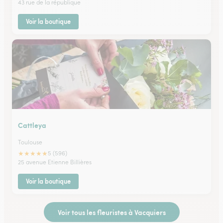
43 rue de la république
Voir la boutique
Cattleya
Toulouse
★
★
★
★
★
5 (596)
25 avenue Etienne Billières
Voir la boutique
Voir tous les fleuristes à Vacquiers