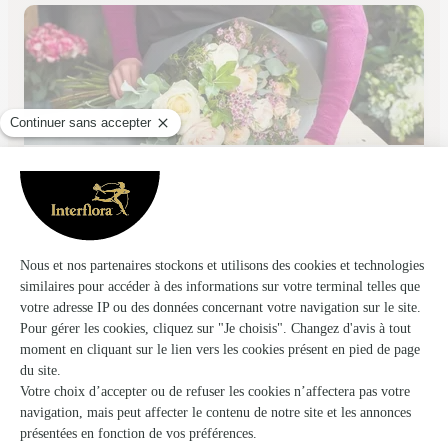
La Fee Clochette
Montrabe
★
★
★
★
★
4.2 (38)
C.Cial Bel Souleil
Voir la boutique