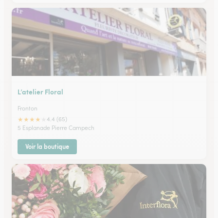
L’atelier Floral
Fronton
★
★
★
★
★
4.4 (65)
5 Esplanade Pierre Campech
Voir la boutique