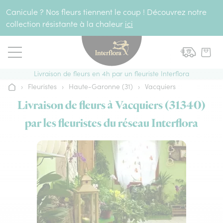
Aller au contenu
Canicule ? Nos fleurs tiennent le coup ! Découvrez notre
collection résistante à la chaleur
ici
Livraison de fleurs en 4h par un fleuriste Interflora
›
Fleuristes
›
Haute-Garonne (31)
›
Vacquiers
Accueil
Livraison de fleurs à Vacquiers (31340)
par les fleuristes du réseau Interflora