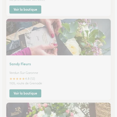
Voir la boutique
Sandy Fleurs
Verdun Sur Garonne
★
★
★
★
★
4.8 (12)
1105, route de Grenade
Voir la boutique