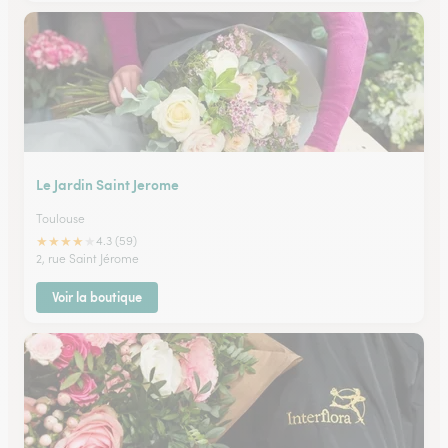
Le Jardin Saint Jerome
Toulouse
★
★
★
★
★
4.3 (59)
2, rue Saint Jérome
Voir la boutique