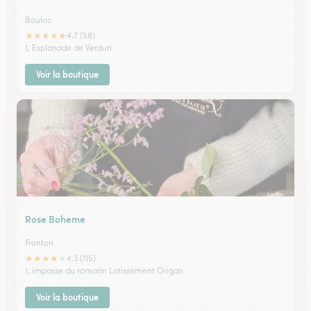
Bouloc
★
★
★
★
★
4.7 (58)
1, Esplanade de Verdun
Voir la boutique
Rose Boheme
Fronton
★
★
★
★
★
4.3 (115)
1, impasse du romarin Lotissement Origan
Voir la boutique