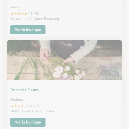
Verfeil
★
★
★
★
★
4.9 (76)
53, avenue du Grand Faubourg
Voir la boutique
Parc des Fleurs
Toulouse
★
★
★
★
★
4.4 (94)
34 Boulevard Lazare Carnot
Voir la boutique