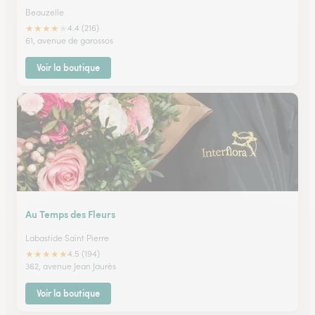
Beauzelle
★
★
★
★
★
4.4 (216)
61, avenue de garossos
Voir la boutique
Au Temps des Fleurs
Labastide Saint Pierre
★
★
★
★
★
4.5 (194)
362, avenue Jean Jaurès
Voir la boutique