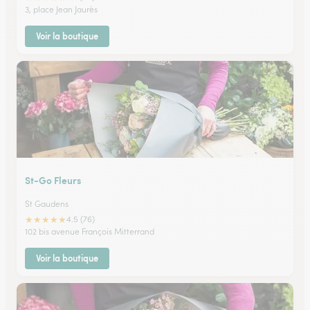
3, place Jean Jaurès
Voir la boutique
St-Go Fleurs
St Gaudens
★
★
★
★
★
4.5 (76)
102 bis avenue François Mitterrand
Voir la boutique