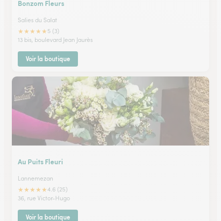
Bonzom Fleurs
Salies du Salat
★
★
★
★
★
5 (3)
13 bis, boulevard Jean Jaurès
Voir la boutique
Au Puits Fleuri
Lannemezan
★
★
★
★
★
4.6 (25)
36, rue Victor-Hugo
Voir la boutique