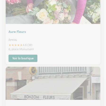
Aure Fleurs
Arreau
★
★
★
★
★
4.6 (39)
6, place Monument
Voir la boutique