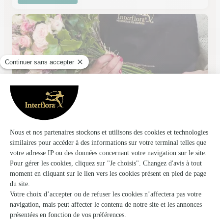
Fleur D’ici et D’ailleurs
Prat Bonrepaux
★
★
★
★
★
4.7 (27)
52 route nationale
Voir la boutique
Ils ont fait livrer des fleurs ou une plante à