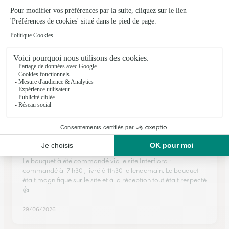
Saint-Pé-d’Ardet
★
★
★
★
★
Facile pour commander en ligne
Facile pour commander en ligne
28/04/2026
★
★
★
★
★
Service grand luxe 👍
Le bouquet à été commandé via le site Interflora :
commandé à 17 h30 , livré à 11h30 le lendemain. Le bouquet
était magnifique sur le site et à la réception tout était respecté
👍
29/06/2026