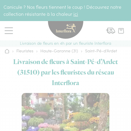
Aller au contenu
Canicule ? Nos fleurs tiennent le coup ! Découvrez notre
collection résistante à la chaleur
ici
Livraison de fleurs en 4h par un fleuriste Interflora
›
Fleuristes
›
Haute-Garonne (31)
›
Saint-Pé-d’Ardet
Accueil
Livraison de fleurs à Saint-Pé-d’Ardet
(31510) par les fleuristes du réseau
Interflora