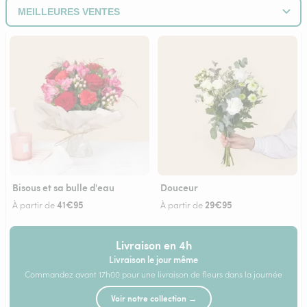
Bisous et sa bulle d'eau
Douceur
41€95
29€95
À partir de
À partir de
Livraison en 4h
Livraison le jour même
Commandez avant 17h00 pour une livraison de fleurs dans la journée
Voir notre collection →