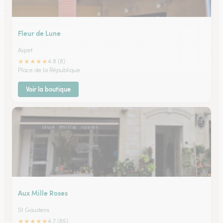
Fleur de Lune
Aspet
★
★
★
★
★
4.8 (8)
Place de la République
Voir la boutique
Aux Mille Roses
St Gaudens
★
★
★
★
★
4.7 (85)