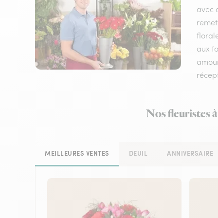
avec d
remet
floral
aux fo
amour,
récep
Nos fleuristes 
MEILLEURES VENTES
DEUIL
ANNIVERSAIRE