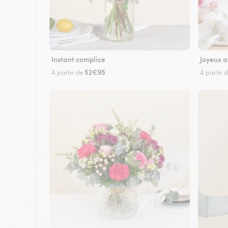
Instant complice
Joyeux a
52€95
À partir de
À partir 