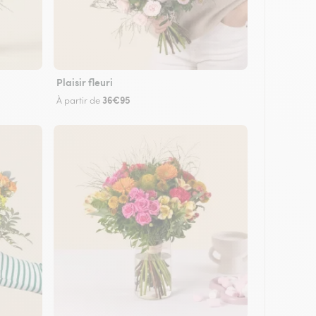
Plaisir fleuri
36€95
À partir de