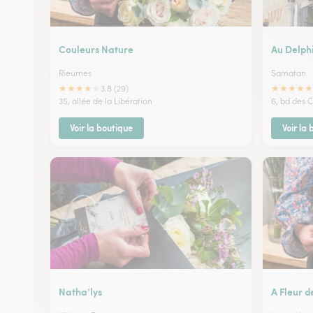
Couleurs Nature
Au Delph
Rieumes
Samatan
★
★
★
★
★
★
★
★
★
★
3.8 (29)
35, allée de la Libération
6, bd des C
Voir la boutique
Voir la
Natha’lys
A Fleur d