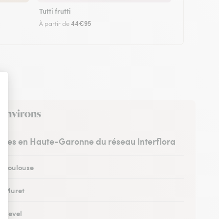
Tutti frutti
44€95
À partir de
 environs
ristes en Haute-Garonne du réseau Interflora
 à Toulouse
 à Muret
à Revel