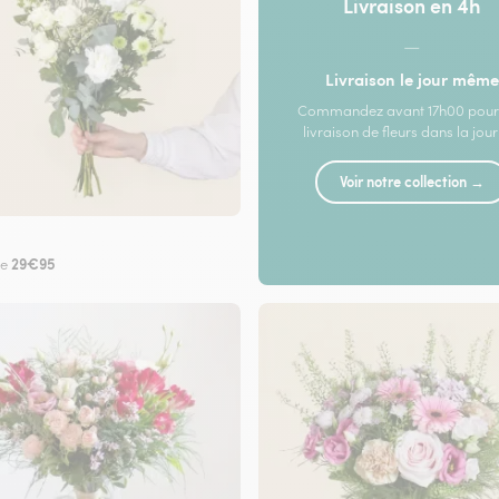
Livraison en 4h
—
Livraison le jour même
Commandez avant 17h00 pour
livraison de fleurs dans la jou
Voir notre collection →
29€95
de