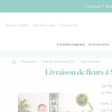
Aller au contenu
Canicule ? Nos 
Besoin d’aide
Nos fleuristes
Entreprise
Livraison express
Anniversaire
›
Fleuristes
›
Haute-Garonne (31)
›
Sabonnères
Accueil
Livraison de fleurs à
Les fl
un fle
Avec I
sur 7