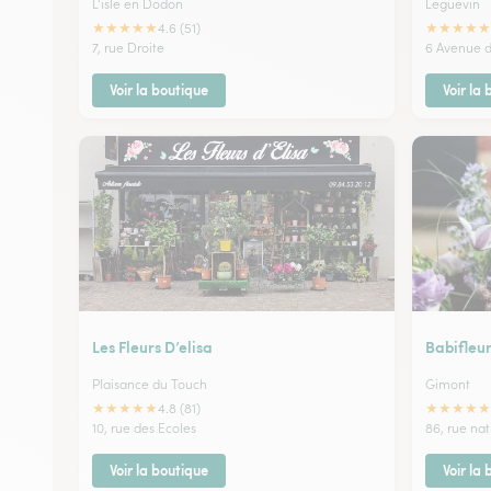
L'isle en Dodon
Leguevin
★
★
★
★
★
★
★
★
★
★
4.6 (51)
7, rue Droite
6 Avenue 
Voir la boutique
Voir la
Les Fleurs D’elisa
Babifleu
Plaisance du Touch
Gimont
★
★
★
★
★
★
★
★
★
★
4.8 (81)
10, rue des Ecoles
86, rue na
Voir la boutique
Voir la