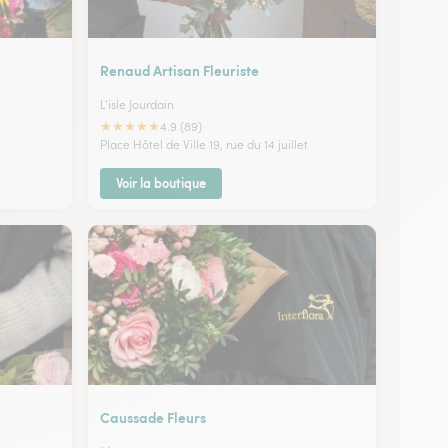
Renaud Artisan Fleuriste
L'isle Jourdain
★
★
★
★
★
4.9 (89)
Place Hôtel de Ville 19, rue du 14 juillet
Voir la boutique
Caussade Fleurs