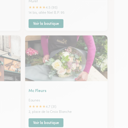
Muret
★
★
★
★
★
4.5 (93)
14 bis, allée Niel B.P. 95
Voir la boutique
Mc Fleurs
Eaunes
★
★
★
★
★
4.7 (31)
2, place de la Croix Blanche
Voir la boutique