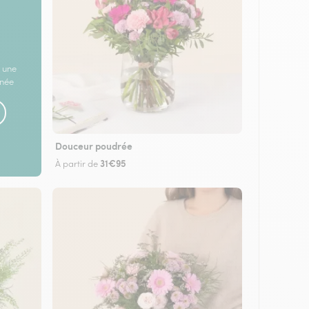
 une
rnée
Douceur poudrée
31€95
À partir de