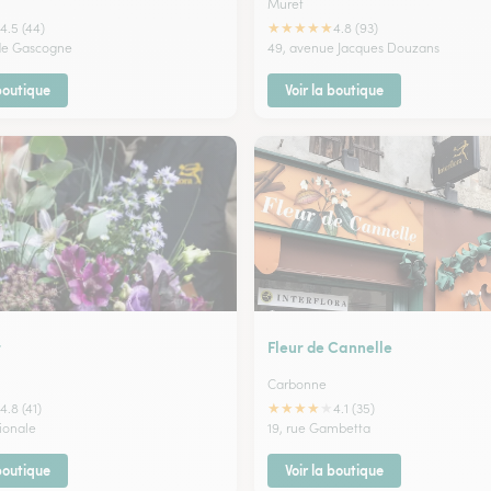
Muret
★
★
★
★
★
4.5 (44)
4.8 (93)
de Gascogne
49, avenue Jacques Douzans
 boutique
Voir la boutique
r
Fleur de Cannelle
Carbonne
★
★
★
★
★
4.8 (41)
4.1 (35)
tionale
19, rue Gambetta
 boutique
Voir la boutique