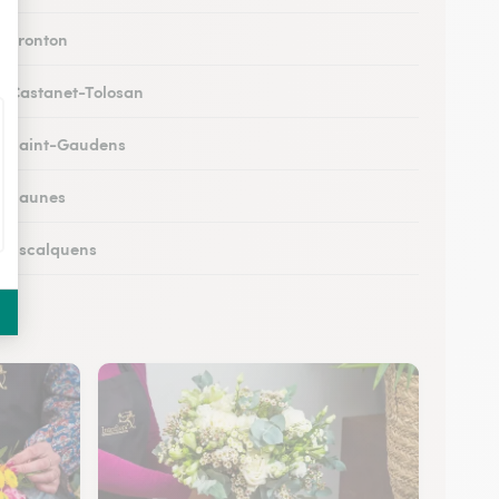
à Fronton
 à Castanet-Tolosan
 à Saint-Gaudens
 à Eaunes
 à Escalquens
 à Cadours
 à Colomiers