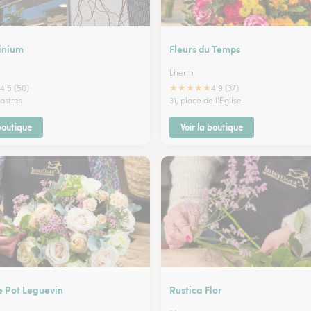
inium
Fleurs du Temps
Lherm
★
★
★
★
★
4.5 (50)
4.9 (37)
astres
31, place de l'Eglise
 boutique
Voir la boutique
e Pot Leguevin
Rustica Flor