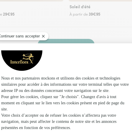
Soleil d'été
29€95
39€95
de
À partir de
Faire livrer des fleurs
un fleuriste Interflora à Sabonnères et dans ses
Les fleu
Fleuristes
Fleuristes
Fleuristes 