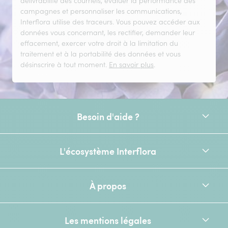
délivrabilité des courriels, évaluer la performance des
campagnes et personnaliser les communications,
Interflora utilise des traceurs. Vous pouvez accéder aux
données vous concernant, les rectifier, demander leur
effacement, exercer votre droit à la limitation du
traitement et à la portabilité des données et vous
désinscrire à tout moment.
En savoir plus
.
Besoin d'aide ?
L'écosystème Interflora
À propos
Les mentions légales