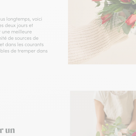
us longtemps, voici
es deux jours et
r une meilleure
mité de sources de
 et dans les courants
ptibles de tremper dans
r un