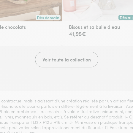
Dès demain
Dès au
 toute commande passée avant 17h) ou à la date de votre choix.
Livraison dès demain (pour toute commande passée
Livrai
e chocolats
Bisous et sa bulle d'eau
41,95€
Voir toute la collection
t contractuel mais, s'agissant d'une création réalisée par un artisan fl
 artisanale, elle pourra parfois en différer légèrement à la livraison. 
 Photo en ambiance - accessoires à valeur illustrative uniquement, non 
, livres, mannequin en bois, etc.). Se référer au descriptif produit. 1- 
que transparent L12 x P12 x H16 cm. 3- Mini vase en plastique transp
lante peut varier selon l'approvisionnement du fleuriste. 11-Vase tube