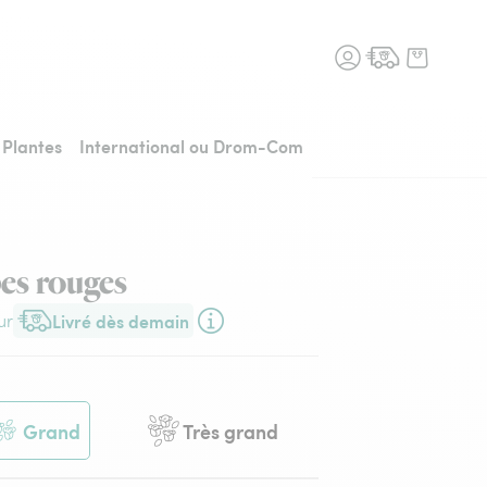
n fleurs, retour à l'accueil
Plantes
International ou Drom-Com
pes rouges
Livré dès demain
ur
Livraison dès demain (pour toute commande passée avant 17h30) 
Grand
Très grand