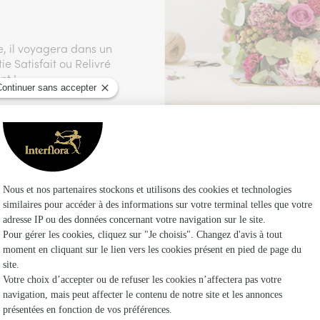
e, il voyagera dans un
e Satisfait ou Relivré
t !
é vous permettant de
 vos commandes
ute commande passée