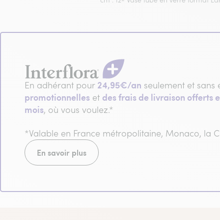
cm . 12- Vase tube en verre format La
24,95€/an
En adhérant pour
seulement et sans 
promotionnelles
des frais de livraison offerts e
et
mois
, où vous voulez.*
*Valable en France métropolitaine, Monaco, la
En savoir plus