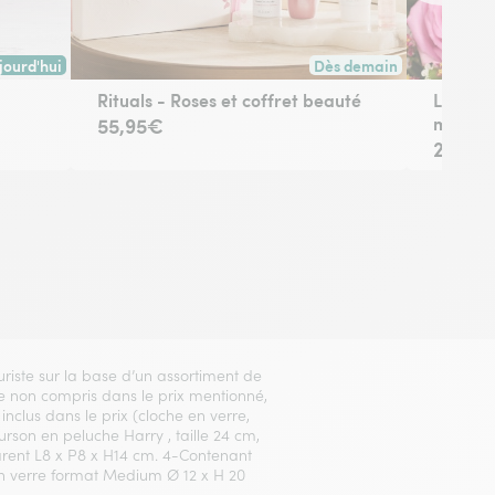
jourd'hui
Dès demain
 avant 17h30) ou à la date de votre choix.
son dès aujourd'hui (pour toute commande passée avant 17h) ou à la da
Livraison dès demain (po
Rituals - Roses et coffret beauté
Le bouq
multico
55,95€
29,95
euriste sur la base d’un assortiment de
Vase non compris dans le prix mentionné,
inclus dans le prix (cloche en verre,
Ourson en peluche Harry , taille 24 cm,
arent L8 x P8 x H14 cm. 4-Contenant
 en verre format Medium Ø 12 x H 20