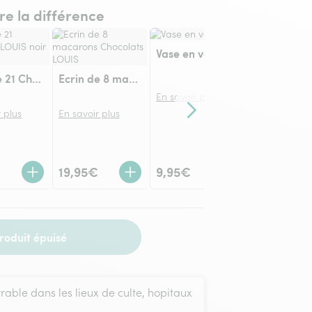
ire la différence
Vase en verre
Ecrin de 21 Chocolats LOUIS noir et lait
Ecrin de 8 macarons Chocolats LOUIS
En savoir plus
 plus
En savoir plus
Contenu suivant
En savoir plu
19,95€
9,95€
19,95€
roduit épuisé
vrable dans les lieux de culte, hopitaux