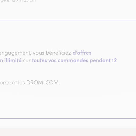
rge Ø 12 x H 25 cm
d'offres
engagement, vous bénéficiez
n illimité
toutes vos commandes pendant 12
sur
 Corse et les DROM-COM.