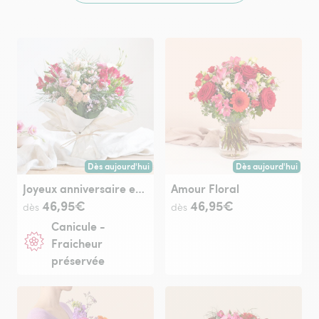
Dès aujourd'hui
Dès aujourd'hui
Livraison dès aujourd'hui (pour toute commande passée avan
Livraison dès aujour
Joyeux anniversaire et sa bulle d'eau
Amour Floral
46,95€
46,95€
dès
dès
Canicule -
Fraicheur
préservée