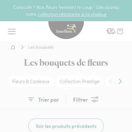
Canicule ? Nos fleurs tiennent le coup ! Découvrez
notre
collection résistante à la chaleur
Interflora - livraison fleurs
Menu
Accueil - Livraison fleurs
Les bouquets
Les bouquets de fleurs
Fleurs & Cadeaux
Collection Prestige
Compositio
Conten
Trier par
Filtrer
Voir les produits précédents