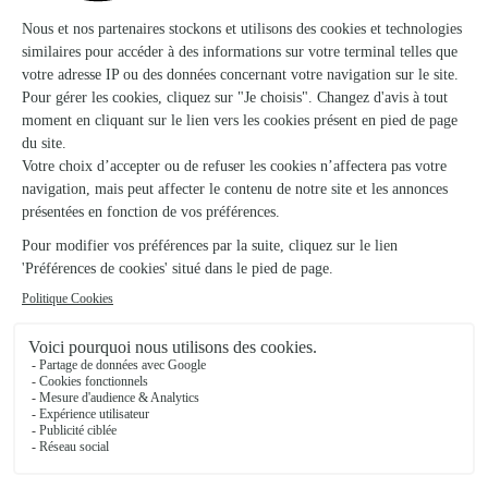
24,95€/an
En adhérant pour
seulement et sans
d'offres
engagement, vous bénéficiez
promotionnelles
des frais de livraison offerts en
et
illimité
toutes vos commandes pendant 12 mois
sur
, où
vous voulez.*
*Valable en France métropolitaine, Monaco, la Corse et
les DROM-COM.
En savoir plus