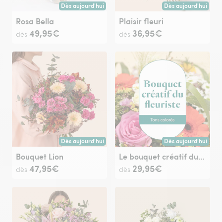
Dès aujourd'hui
Dès aujourd'hui
Livraison dès aujourd'hui (pour toute commande passée avan
Livraison dès aujour
Rosa Bella
Plaisir fleuri
49,95€
36,95€
dès
dès
Dès aujourd'hui
Dès aujourd'hui
Livraison dès aujourd'hui (pour toute commande passée avan
Livraison dès aujour
Bouquet Lion
Le bouquet créatif du fleuriste multicolore
47,95€
29,95€
dès
dès