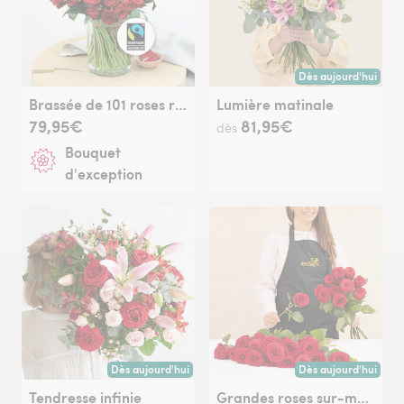
Dès aujourd'hui
Livraison dès aujour
Brassée de 101 roses rouges Max Havelaar
Lumière matinale
79,95€
81,95€
dès
Bouquet
d'exception
Dès aujourd'hui
Dès aujourd'hui
Livraison dès aujourd'hui (pour toute commande passée avan
Livraison dès aujour
Tendresse infinie
Grandes roses sur-mesure