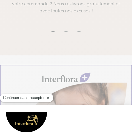
votre commande ? Nous re-livrons gratuitement et
avec toutes nos excuses !