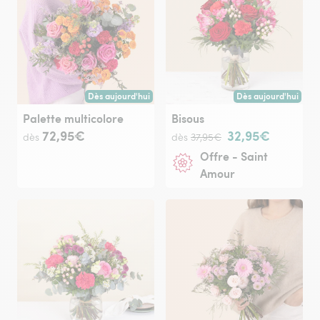
Dès aujourd'hui
Dès aujourd'hui
Livraison dès aujourd'hui (pour toute commande passée avan
Livraison dès aujour
Palette multicolore
Bisous
72,95€
32,95€
dès
dès
37,95€
Offre - Saint
Amour