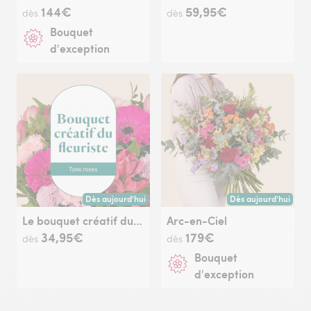
144€
59,95€
dès
dès
Bouquet
d'exception
Dès aujourd'hui
Dès aujourd'hui
Livraison dès aujourd'hui (pour toute commande passée avan
Livraison dès aujour
Le bouquet créatif du fleuriste rose
Arc-en-Ciel
34,95€
179€
dès
dès
Bouquet
d'exception