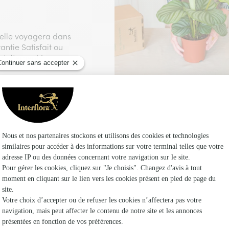
, elle voyagera dans
ntie Satisfait ou
atuitement !
é vous permettant de
 vos commandes
ute commande passée