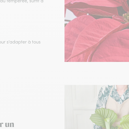
eau tempérée, suffit à
our s'adapter à tous
r un