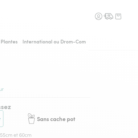
n fleurs, retour à l'accueil
Plantes
International ou Drom-Com
ur
ssez
t
Sans cache pot
e 55cm et 60cm