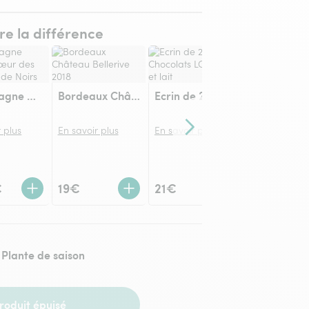
ire la différence
Champagne Devaux Cœur des Bar Blanc de Noirs
Bordeaux Château Bellerive 2018
Ecrin de 21 Chocolats LOUIS noir et lait
 plus
En savoir plus
En savoir plus
Contenu suivant
En savoir plu
€
19€
21€
12,95€
Plante de saison
roduit épuisé