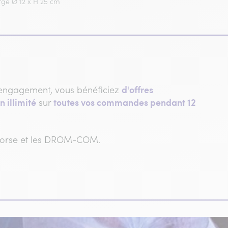
rge Ø 12 x H 25 cm
d'offres
engagement, vous bénéficiez
n illimité
toutes vos commandes pendant 12
sur
 Corse et les DROM-COM.