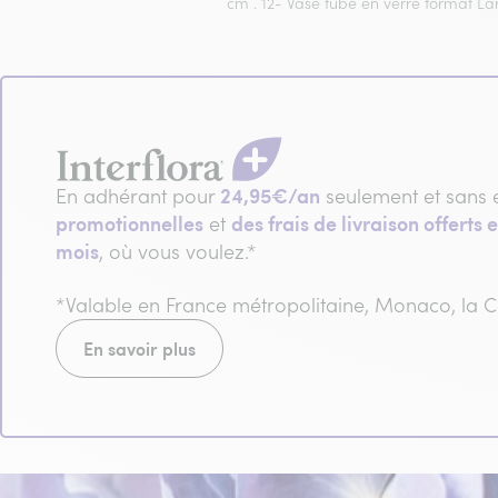
cm . 12- Vase tube en verre format La
24,95€/an
En adhérant pour
seulement et sans 
promotionnelles
des frais de livraison offerts e
et
mois
, où vous voulez.*
*Valable en France métropolitaine, Monaco, la
En savoir plus