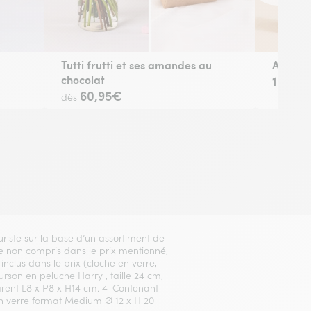
Tutti frutti et ses amandes au
Amis po
chocolat
19,95
60,95€
dès
euriste sur la base d’un assortiment de
Vase non compris dans le prix mentionné,
inclus dans le prix (cloche en verre,
Ourson en peluche Harry , taille 24 cm,
arent L8 x P8 x H14 cm. 4-Contenant
 en verre format Medium Ø 12 x H 20