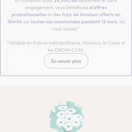
24,95€/an
En adhérant pour
seulement et sans
d'offres
engagement, vous bénéficiez
promotionnelles
des frais de livraison offerts en
et
illimité
toutes vos commandes pendant 12 mois
sur
, où
vous voulez.*
*Valable en France métropolitaine, Monaco, la Corse et
les DROM-COM.
En savoir plus