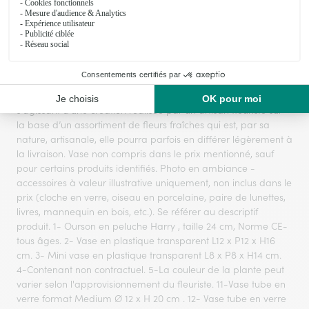
Le visuel du produit floral présenté est contractuel mais,
s'agissant d'une création réalisée par un artisan fleuriste sur
la base d’un assortiment de fleurs fraîches qui est, par sa
nature, artisanale, elle pourra parfois en différer légèrement à
la livraison. Vase non compris dans le prix mentionné, sauf
pour certains produits identifiés. Photo en ambiance -
accessoires à valeur illustrative uniquement, non inclus dans le
prix (cloche en verre, oiseau en porcelaine, paire de lunettes,
livres, mannequin en bois, etc.). Se référer au descriptif
produit. 1- Ourson en peluche Harry , taille 24 cm, Norme CE-
tous âges. 2- Vase en plastique transparent L12 x P12 x H16
cm. 3- Mini vase en plastique transparent L8 x P8 x H14 cm.
4-Contenant non contractuel. 5-La couleur de la plante peut
varier selon l'approvisionnement du fleuriste. 11-Vase tube en
verre format Medium Ø 12 x H 20 cm . 12- Vase tube en verre