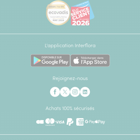
[Ecovadis Gold Badge - Top 5% - S
Élu service client de l
L'application Interflora
Rejoignez-nous
Interflora sur Facebook
Interflora sur X anciennement Twitter
Interflora sur Instagram
Interflora sur Linkedin
Achats 100% sécurisés
CB
Mastercard
Visa
Paypal
American Express
Google Pay
Apple Pay