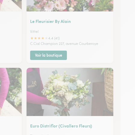
Le Fleurisier By Alain
Vittel
★
★
★
★
★
4.4 (41)
C.Cial Champion 227, avenue Courberoye
Voir la boutique
Euro Distriflor (Civallero Fleurs)