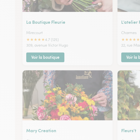
La Boutique Fleurie
L’atelier 
Mirecourt
Charmes
★
★
★
★
★
★
★
★
★
★
4.7 (125)
309, avenue Victor Hugo
22, rue Ma
Voir la boutique
Voir la
Mary Creation
Fleurs’t