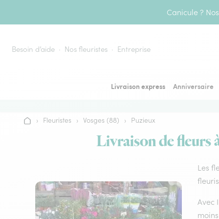
Aller au contenu
Canicule ? Nos 
Besoin d’aide
Nos fleuristes
Entreprise
Livraison express
Anniversaire
›
Fleuristes
›
Vosges (88)
›
Puzieux
Accueil
Livraison de fleurs 
Les fl
fleuri
Avec I
moins