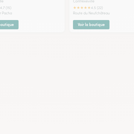
lle
Contrexeville
★
★
★
★
★
4.7 (15)
4.5 (22)
er Pacha
Route du Neufchâteau
 boutique
Voir la boutique