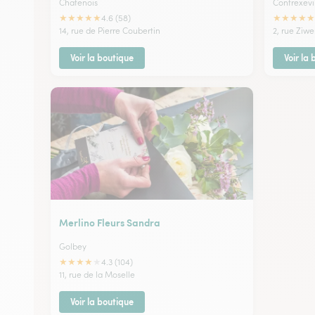
Chatenois
Contrexevi
★
★
★
★
★
★
★
★
★
★
4.6 (58)
14, rue de Pierre Coubertin
2, rue Ziw
Voir la boutique
Voir la
Merlino Fleurs Sandra
Golbey
★
★
★
★
★
4.3 (104)
11, rue de la Moselle
Voir la boutique