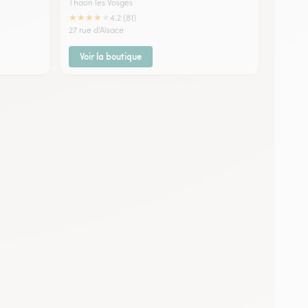
Thaon les Vosges
★
★
★
★
★
4.2 (81)
27 rue d'Alsace
Voir la boutique