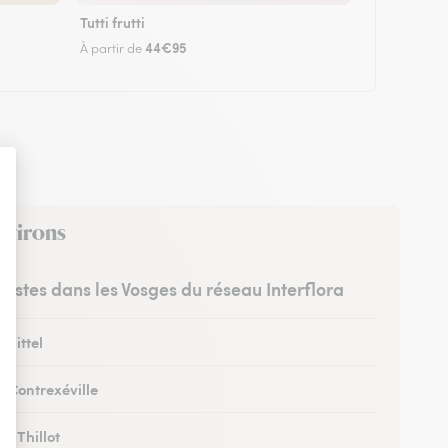
Tutti frutti
44€95
À partir de
environs
uristes dans les Vosges du réseau Interflora
 Vittel
à Contrexéville
au Thillot