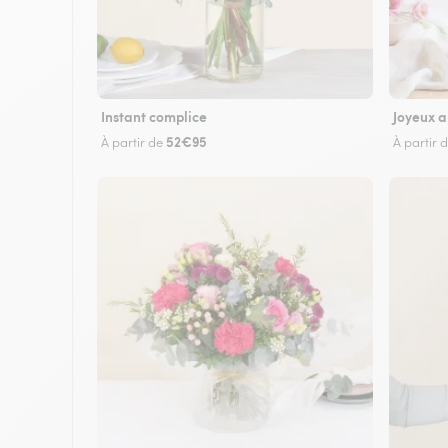
Instant complice
Joyeux a
52€95
À partir de
À partir 