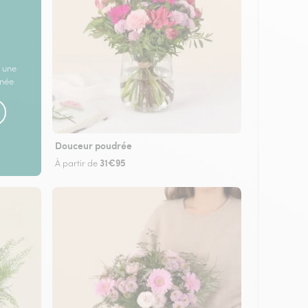
 une
rnée
Douceur poudrée
31€95
À partir de