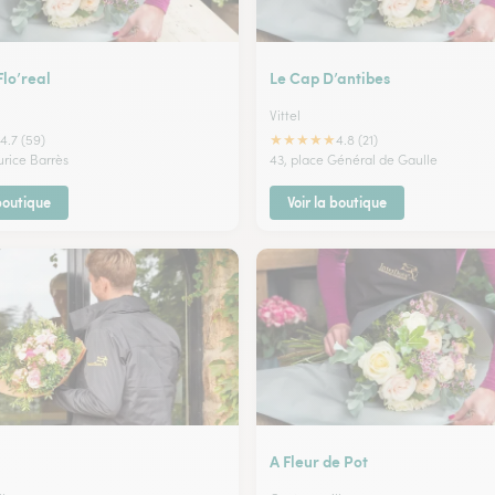
Flo’real
Le Cap D’antibes
Vittel
★
★
★
★
★
4.7 (59)
4.8 (21)
urice Barrès
43, place Général de Gaulle
 boutique
Voir la boutique
A Fleur de Pot