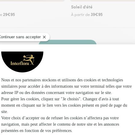
Soleil d'été
29€95
39€95
de
À partir de
Faire livrer des fleurs
 un fleuriste Interflora à Puzieux et dans ses 
Les fle
Fleuristes à
Fleuristes 
Fleuristes 