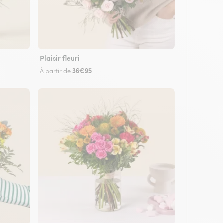
Plaisir fleuri
36€95
À partir de