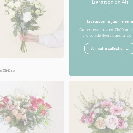
Livraison en 4h
—
Livraison le jour même
Commandez avant 17h00 pour
livraison de fleurs dans la jou
Voir notre collection →
29€95
de