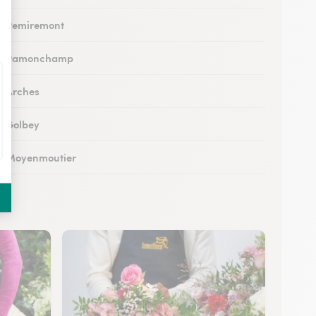
 à Remiremont
s à Ramonchamp
 à Arches
 à Golbey
 à Moyenmoutier
 à Anould
 à Charmes