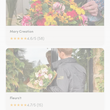
Mary Creation
★
★
★
★
★
4.6/5 (58)
Fleurs't
★
★
★
★
★
4.7/5 (15)