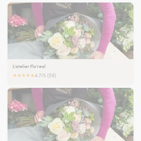
L'atelier Flo'real
★
★
★
★
★
4.7/5 (59)