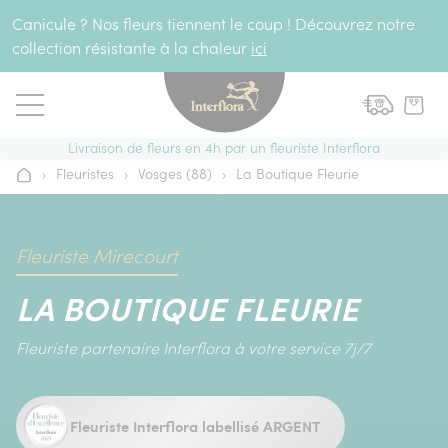
Aller au contenu
Canicule ? Nos fleurs tiennent le coup ! Découvrez notre
collection résistante à la chaleur
ici
Livraison de fleurs en 4h par un fleuriste Interflora
›
Fleuristes
›
Vosges (88)
›
La Boutique Fleurie
Accueil
Fleuriste Mirecourt
LA BOUTIQUE FLEURIE
Fleuriste partenaire Interflora à votre service 7j/7
Fleuriste Interflora labellisé ARGENT