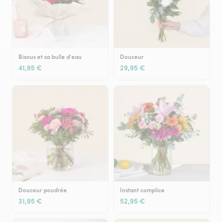
Bisous et sa bulle d'eau
Douceur
41,95 €
29,95 €
Douceur poudrée
Instant complice
31,95 €
52,95 €