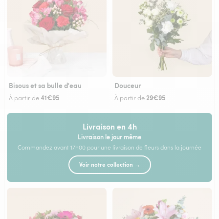
Bisous et sa bulle d'eau
Douceur
41€95
29€95
À partir de
À partir de
Livraison en 4h
Livraison le jour même
Commandez avant 17h00 pour une livraison de fleurs dans la journée
Voir notre collection →