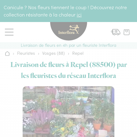
Aller au contenu
Canicule ? Nos fleurs tiennent le coup ! Découvrez notre
collection résistante à la chaleur
ici
Livraison de fleurs en 4h par un fleuriste Interflora
›
Fleuristes
›
Vosges (88)
›
Repel
Accueil
Livraison de fleurs à Repel (88500) par
les fleuristes du réseau Interflora