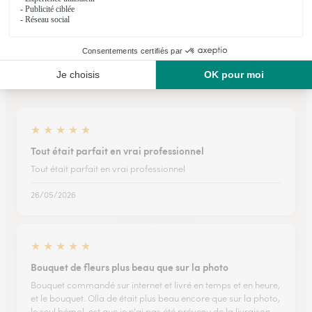
Ils ont fait livrer des fleurs ou une plante à
Repel
★
★
★
★
★
Tout était parfait en vrai professionnel
Tout était parfait en vrai professionnel
26/05/2026
★
★
★
★
★
Bouquet de fleurs plus beau que sur la photo
Bouquet commandé sur internet et livré en temps et en heure,
et le bouquet. Olla de était plus beau encore que sur la photo,
le seul bémol, est que je n'ai pas été prévenu de la livraison