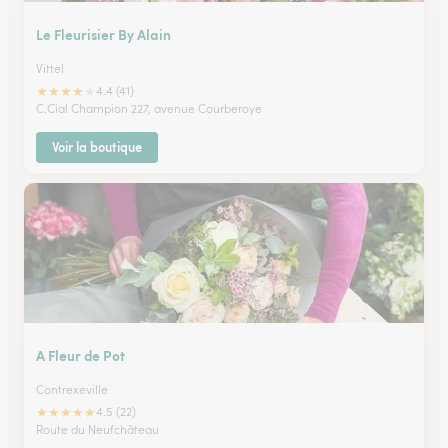
Le Fleurisier By Alain
Vittel
★
★
★
★
★
4.4 (41)
C.Cial Champion 227, avenue Courberoye
Voir la boutique
A Fleur de Pot
Contrexeville
★
★
★
★
★
4.5 (22)
Route du Neufchâteau