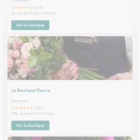
Chatenois
★
★
★
★
★
4.6 (58)
14, rue de Pierre Coubertin
Voir la boutique
La Boutique Fleurie
Mirecourt
★
★
★
★
★
4.7 (125)
309, avenue Victor Hugo
Voir la boutique