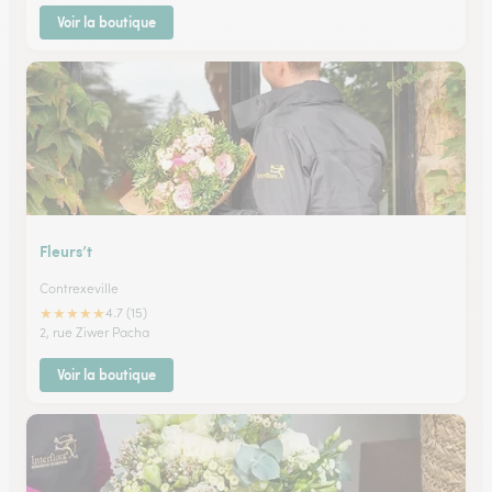
Voir la boutique
Fleurs’t
Contrexeville
★
★
★
★
★
4.7 (15)
2, rue Ziwer Pacha
Voir la boutique