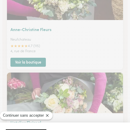
Anne-Christine Fleurs
Neufchateau
★
★
★
★
★
4.7 (115)
4, rue de France
Voir la boutique
L’atelier Flo’real