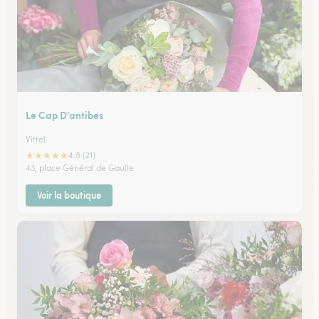
Le Cap D’antibes
Vittel
★
★
★
★
★
4.8 (21)
43, place Général de Gaulle
Voir la boutique