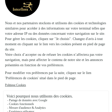
Charmes
★
★
★
★
★
4.7 (59)
22, rue Maurice Barrès
Voir la boutique
A Fleur de Pot
Liffol le Grand
★
★
★
★
★
4.5 (22)
43, rue de l'Orme
Voir la boutique