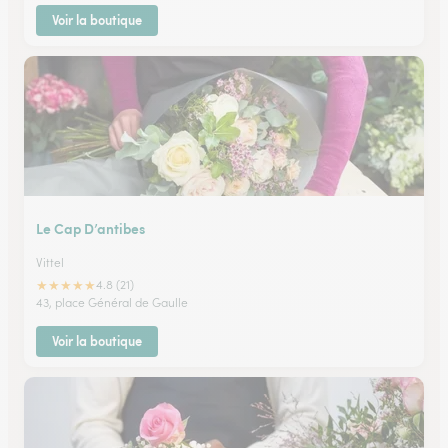
Voir la boutique
Le Cap D’antibes
Vittel
★
★
★
★
★
4.8 (21)
43, place Général de Gaulle
Voir la boutique