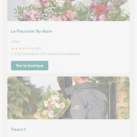
Le Fleurisier By Alain
Vittel
★
★
★
★
★
4.4 (41)
C.Cial Champion 227, avenue Courberoye
Voir la boutique
Fleurs’t