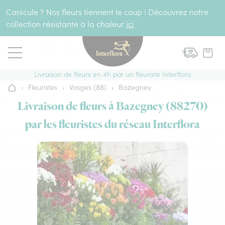
Aller au contenu
Canicule ? Nos fleurs tiennent le coup ! Découvrez notre
collection résistante à la chaleur
ici
Livraison de fleurs en 4h par un fleuriste Interflora
›
Fleuristes
›
Vosges (88)
›
Bazegney
Accueil
Livraison de fleurs à Bazegney (88270)
par les fleuristes du réseau Interflora