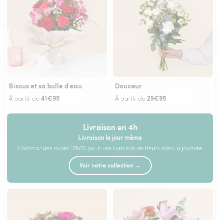
Bisous et sa bulle d'eau
Douceur
41€95
29€95
À partir de
À partir de
Livraison en 4h
Livraison le jour même
Commandez avant 17h00 pour une livraison de fleurs dans la journée
Voir notre collection →