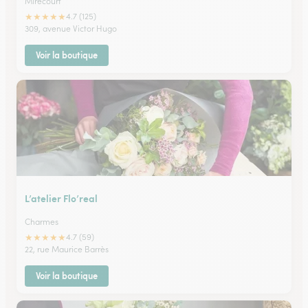
Mirecourt
★
★
★
★
★
4.7 (125)
309, avenue Victor Hugo
Voir la boutique
L’atelier Flo’real
Charmes
★
★
★
★
★
4.7 (59)
22, rue Maurice Barrès
Voir la boutique