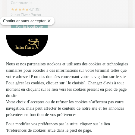
Contrexeville
★
★
★
★
★
4.7 (15)
2, rue Ziwer Pacha
Voir la boutique
Un Brin D’folie
Arches
★
★
★
★
★
4.7 (60)
25 ter route de Remiremont
Voir la boutique