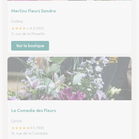
Merlino Fleurs Sandra
Golbey
★
★
★
★
★
4.3 (104)
11, rue de la Moselle
Voir la boutique
La Comedie des Fleurs
Epinal
★
★
★
★
★
4.5 (169)
15, rue de la Comédie