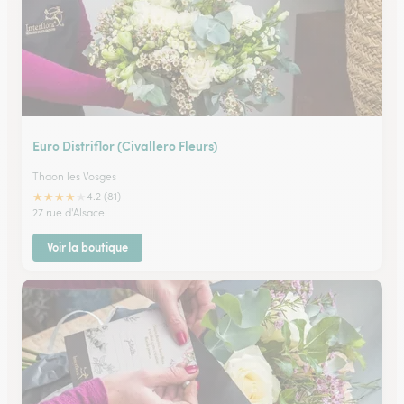
Euro Distriflor (Civallero Fleurs)
Thaon les Vosges
★
★
★
★
★
4.2 (81)
27 rue d'Alsace
Voir la boutique