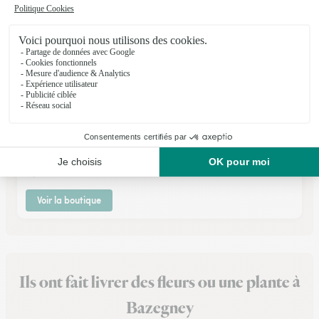
Mary Creation
Chatenois
★
★
★
★
★
4.6 (58)
14, rue de Pierre Coubertin
Voir la boutique
Ils ont fait livrer des fleurs ou une plante à
Bazegney