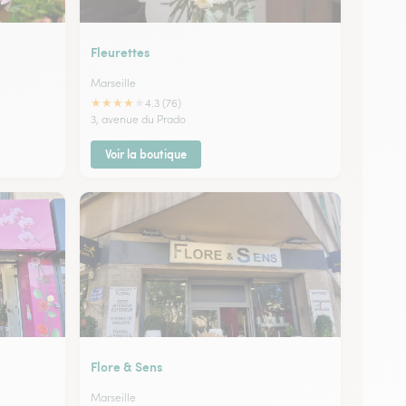
Fleurettes
Marseille
★
★
★
★
★
4.3 (76)
3, avenue du Prado
Voir la boutique
Flore & Sens
Marseille