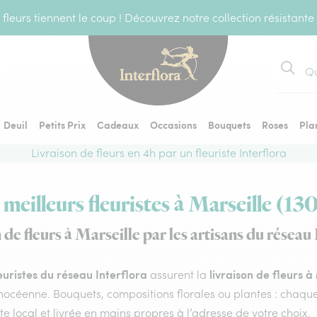
fleurs tiennent le coup ! Découvrez notre collection résistante
Recher
Deuil
Petits Prix
Cadeaux
Occasions
Bouquets
Roses
Pla
Livraison de fleurs en 4h par un fleuriste Interflora
 meilleurs fleuristes à Marseille (13
 de fleurs à Marseille par les artisans du réseau 
euristes du réseau Interflora
livraison de fleurs à
assurent la
hocéenne. Bouquets, compositions florales ou plantes : chaque
ste local et livrée en mains propres à l’adresse de votre choix.