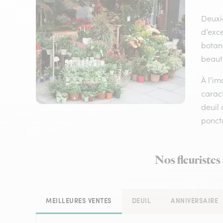
Deuxi
d’exce
botani
beaut
À l’im
carac
deuil 
ponctu
Nos fleuristes
MEILLEURES VENTES
DEUIL
ANNIVERSAIRE