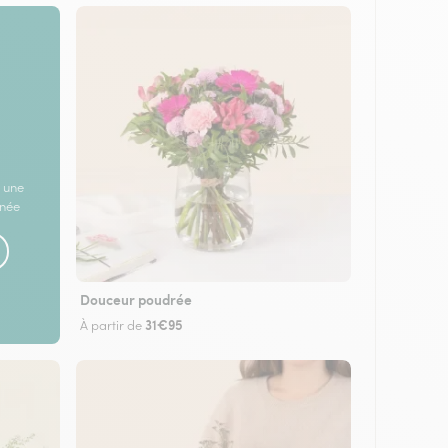
 une
rnée
Douceur poudrée
31€95
À partir de