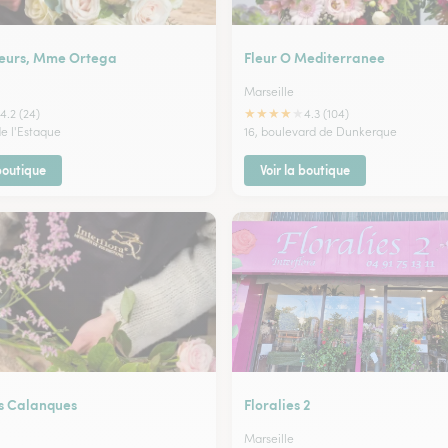
leurs, Mme Ortega
Fleur O Mediterranee
Marseille
★
★
★
★
★
4.2 (24)
4.3 (104)
de l'Estaque
16, boulevard de Dunkerque
 boutique
Voir la boutique
es Calanques
Floralies 2
Marseille