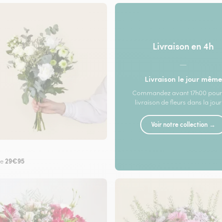
Livraison en 4h
—
Livraison le jour même
Commandez avant 17h00 pour
livraison de fleurs dans la jou
Voir notre collection →
29€95
de