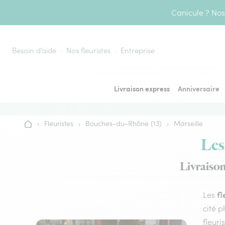
Aller au contenu
Canicule ? Nos 
Besoin d’aide
Nos fleuristes
Entreprise
Livraison express
Anniversaire
›
Fleuristes
›
Bouches-du-Rhône (13)
›
Marseille
Accueil
Les
Livraison
fl
Les
cité p
fleuri