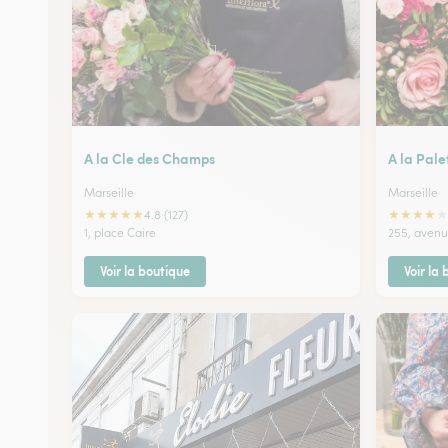
A la Cle des Champs
A la Pale
Marseille
Marseille
★
★
★
★
★
★
★
★
★
★
4.8 (127)
1, place Caire
255, avenu
Voir la boutique
Voir la