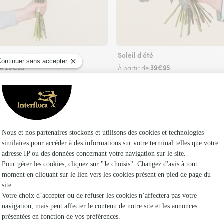
Soleil d'été
29€95
39€95
de
À partir de
Faire livrer des fleurs
ouvez le meilleur fleuriste à Marseille sur la ca
Marseille 