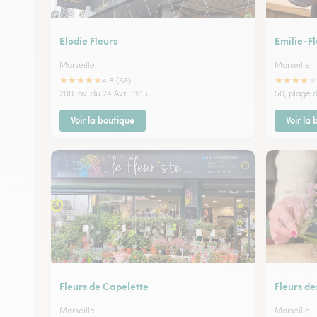
Elodie Fleurs
Emilie-F
Marseille
Marseille
★
★
★
★
★
★
★
★
★
★
4.8 (38)
200, av. du 24 Avril 1915
50, plage 
Voir la boutique
Voir la
Fleurs de Capelette
Fleurs d
Marseille
Marseille