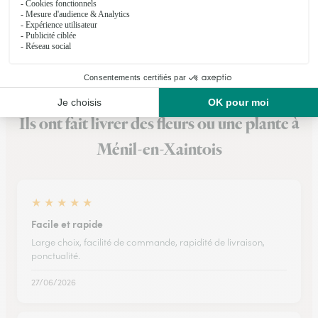
★
★
★
★
★
4.5 (22)
43, rue de l'Orme
Voir la boutique
Ils ont fait livrer des fleurs ou une plante à
Ménil-en-Xaintois
★
★
★
★
★
Facile et rapide
Large choix, facilité de commande, rapidité de livraison,
ponctualité.
27/06/2026