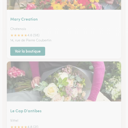
Mary Creation
Chatenois
★
★
★
★
★
4.6 (58)
14, rue de Pierre Coubertin
Voir la boutique
Le Cap D’antibes
Vittel
★
★
★
★
★
4.8 (21)