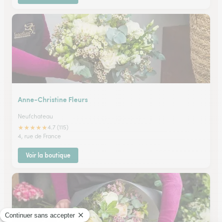
Anne-Christine Fleurs
Neufchateau
★
★
★
★
★
4.7 (115)
4, rue de France
Voir la boutique