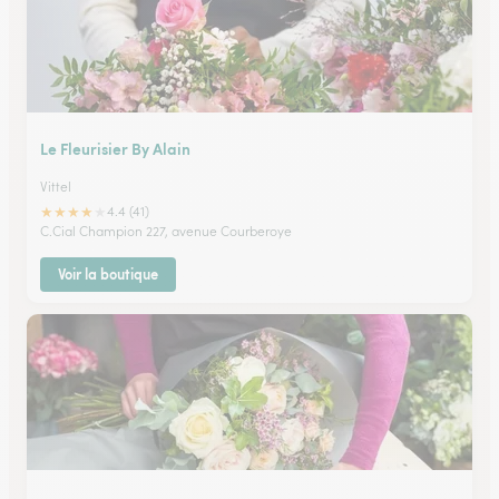
Le Fleurisier By Alain
Vittel
★
★
★
★
★
4.4 (41)
C.Cial Champion 227, avenue Courberoye
Voir la boutique