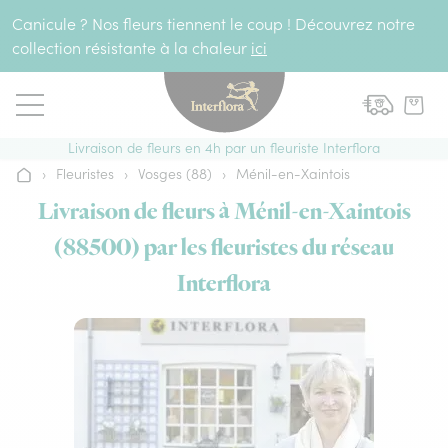
Aller au contenu
Canicule ? Nos fleurs tiennent le coup ! Découvrez notre
collection résistante à la chaleur
ici
Livraison de fleurs en 4h par un fleuriste Interflora
›
Fleuristes
›
Vosges (88)
›
Ménil-en-Xaintois
Accueil
Livraison de fleurs à Ménil-en-Xaintois
(88500) par les fleuristes du réseau
Interflora