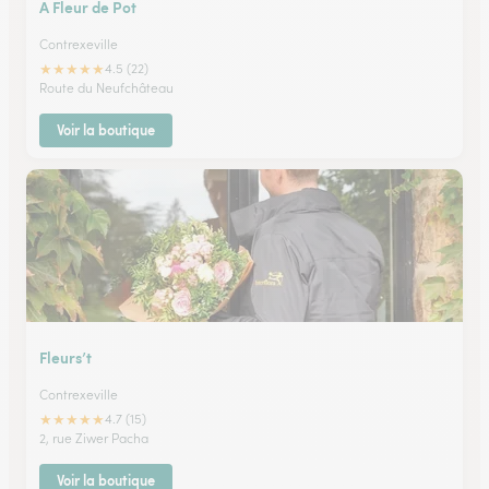
A Fleur de Pot
Contrexeville
★
★
★
★
★
4.5 (22)
Route du Neufchâteau
Voir la boutique
Fleurs’t
Contrexeville
★
★
★
★
★
4.7 (15)
2, rue Ziwer Pacha
Voir la boutique