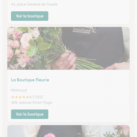
43, place Général de Gaulle
Voir la boutique
La Boutique Fleurie
Mirecourt
★
★
★
★
★
4.7 (125)
309, avenue Victor Hugo
Voir la boutique