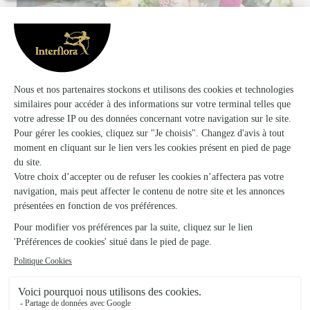
L’atelier Flo’real
Charmes
★
★
★
★
★
4.7 (59)
22, rue Maurice Barrès
Voir la boutique
A Fleur de Pot
Liffol le Grand