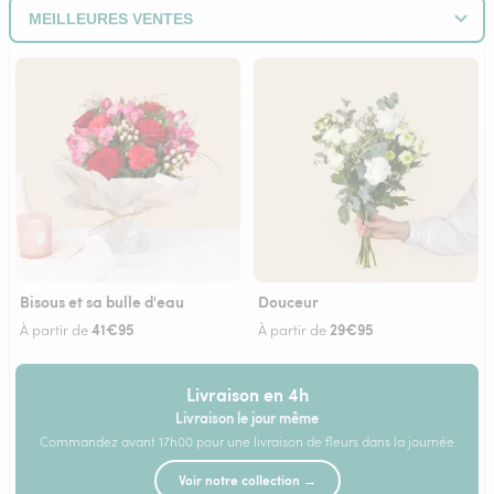
Bisous et sa bulle d'eau
Douceur
41€95
29€95
À partir de
À partir de
Livraison en 4h
Livraison le jour même
Commandez avant 17h00 pour une livraison de fleurs dans la journée
Voir notre collection →