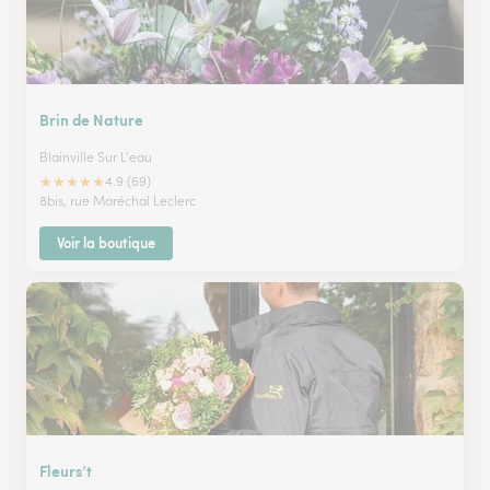
Brin de Nature
Blainville Sur L'eau
★
★
★
★
★
4.9 (69)
8bis, rue Maréchal Leclerc
Voir la boutique
Fleurs’t