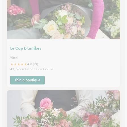
Le Cap D’antibes
Vittel
★
★
★
★
★
4.8 (21)
43, place Général de Gaulle
Voir la boutique