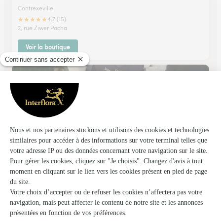
Contrexeville
★
★
★
★
★
4.7 (15)
2, rue Ziwer Pacha
Voir la boutique
Art Floral, Guidon
Neuves Maisons
★
★
★
★
★
4.4 (17)
9, rue Roger-Salengro
Voir la boutique