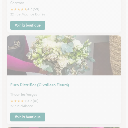
Charmes
★
★
★
★
★
4.7 (59)
22, rue Maurice Barrès
Voir la boutique
Euro Distriflor (Civallero Fleurs)
Thaon les Vosges
★
★
★
★
★
4.2 (81)
27 rue d'Alsace
Voir la boutique