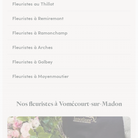
Fleuristes au Thillot
Fleuristes à Remiremont
Fleuristes à Ramonchamp
Fleuristes à Arches
Fleuristes à Golbey
Fleuristes à Moyenmoutier
Fleuristes à Anould
Nos fleuristes à Vomécourt-sur-Madon
Fleuristes à Charmes