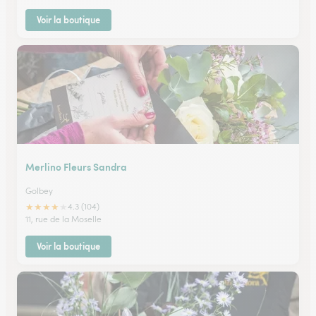
Voir la boutique
Merlino Fleurs Sandra
Golbey
★
★
★
★
★
4.3 (104)
11, rue de la Moselle
Voir la boutique