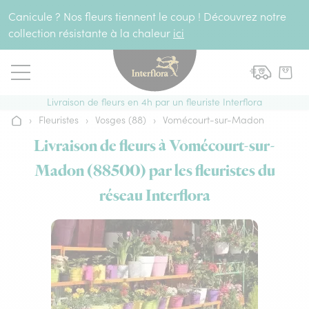
Aller au contenu
Canicule ? Nos fleurs tiennent le coup ! Découvrez notre
collection résistante à la chaleur
ici
Livraison de fleurs en 4h par un fleuriste Interflora
›
Fleuristes
›
Vosges (88)
›
Vomécourt-sur-Madon
Accueil
Livraison de fleurs à Vomécourt-sur-
Madon (88500) par les fleuristes du
réseau Interflora