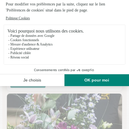
A Fleur de Pot
Contrexeville
★
★
★
★
★
4.5 (22)
Route du Neufchâteau
Voir la boutique