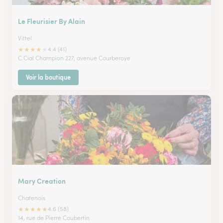
Le Fleurisier By Alain
Vittel
★
★
★
★
★
4.4 (41)
C.Cial Champion 227, avenue Courberoye
Voir la boutique
Mary Creation
Chatenois
★
★
★
★
★
4.6 (58)
14, rue de Pierre Coubertin