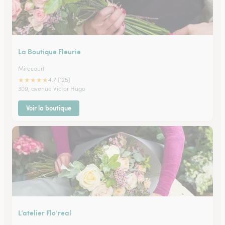
La Boutique Fleurie
Mirecourt
★
★
★
★
★
4.7 (125)
309, avenue Victor Hugo
Voir la boutique
L’atelier Flo’real