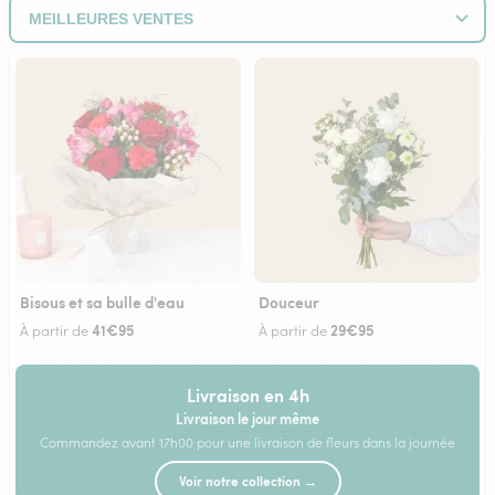
Bisous et sa bulle d'eau
Douceur
41€95
29€95
À partir de
À partir de
Livraison en 4h
Livraison le jour même
Commandez avant 17h00 pour une livraison de fleurs dans la journée
Voir notre collection →