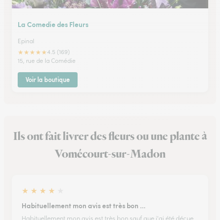
La Comedie des Fleurs
Epinal
★
★
★
★
★
4.5 (169)
15, rue de la Comédie
Voir la boutique
Ils ont fait livrer des fleurs ou une plante à
Vomécourt-sur-Madon
★
★
★
★
★
Habituellement mon avis est très bon …
Habituellement mon avis est très bon sauf que j'ai été déçue