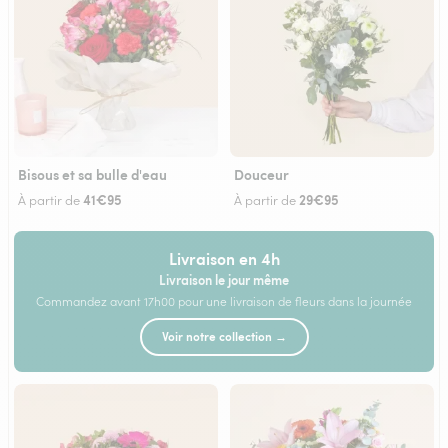
Bisous et sa bulle d'eau
Douceur
41€95
29€95
À partir de
À partir de
Livraison en 4h
Livraison le jour même
Commandez avant 17h00 pour une livraison de fleurs dans la journée
Voir notre collection →