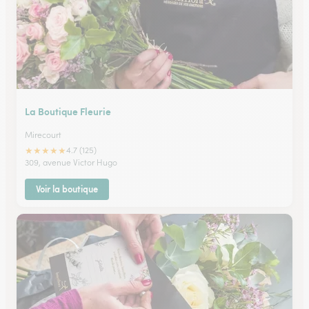
La Boutique Fleurie
Mirecourt
★
★
★
★
★
4.7 (125)
309, avenue Victor Hugo
Voir la boutique