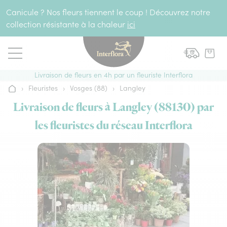
Aller au contenu
Canicule ? Nos fleurs tiennent le coup ! Découvrez notre
collection résistante à la chaleur
ici
Livraison de fleurs en 4h par un fleuriste Interflora
›
Fleuristes
›
Vosges (88)
›
Langley
Accueil
Livraison de fleurs à Langley (88130) par
les fleuristes du réseau Interflora