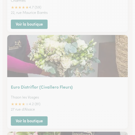
Charmes
★
★
★
★
★
4.7 (59)
22, rue Maurice Barrès
Voir la boutique
Euro Distriflor (Civallero Fleurs)
Thaon les Vosges
★
★
★
★
★
4.2 (81)
27 rue d'Alsace
Voir la boutique