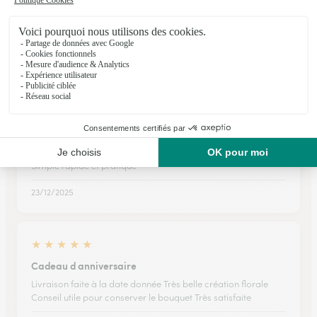
lorsque l'on peut se connecter les…
lorsque l'on peut se connecter les démarches pour obtenir
faire des achats fonctionne bien
03/01/2026
★
★
★
★
★
Simple rapide et pratique
Simple rapide et pratique
23/12/2025
★
★
★
★
★
Cadeau d anniversaire
Livraison faite à la date donnée Très belle création florale
Conseil utile pour conserver le bouquet Très satisfaite