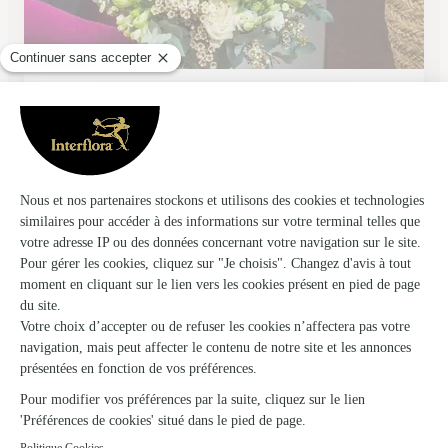
Francois Fleurs
Dombasle Sur Meurthe
★
★
★
★
★
4.2 (27)
64, rue Gabriel-Peri
Voir la boutique
Ils ont fait livrer des fleurs ou une plante à
Langley
★
★
★
★
★