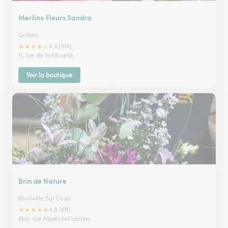
Merlino Fleurs Sandra
Golbey
★
★
★
★
★
4.3 (104)
11, rue de la Moselle
Voir la boutique
Brin de Nature
Blainville Sur L'eau
★
★
★
★
★
4.9 (69)
8bis, rue Maréchal Leclerc