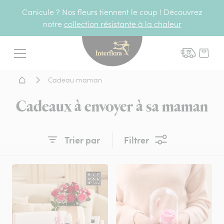
Canicule ? Nos fleurs tiennent le coup ! Découvrez
notre
collection résistante à la chaleur
Interflora - livraison fleurs
Menu
Accueil - Livraison fleurs
Cadeau maman
Cadeaux à envoyer à sa maman
Trier par
Filtrer