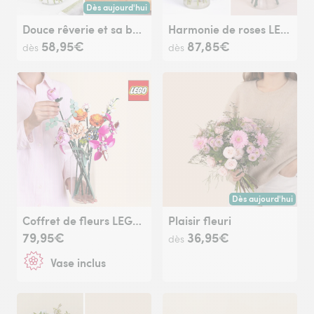
Dès aujourd'hui
Livraison dès aujourd'hui (pour toute commande passée avan
Douce rêverie et sa bougie parfumée
Harmonie de roses LEGO®
58,95€
87,85€
dès
dès
Dès aujourd'hui
Livraison dès aujour
Coffret de fleurs LEGO® et son vase
Plaisir fleuri
79,95€
36,95€
dès
Vase inclus