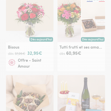
Dès aujourd'hui
Dès aujourd'hui
Livraison dès aujourd'hui (pour toute commande passée avan
Livraison dès aujour
Bisous
Tutti frutti et ses amandes au chocolat
32,95€
60,95€
dès
37,95€
dès
Offre - Saint
Amour