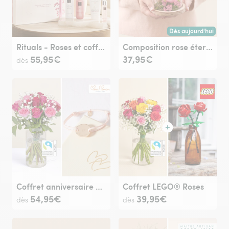
Dès aujourd'hui
Livraison dès aujour
Rituals - Roses et coffret beauté
Composition rose éternelle rose
55,95€
37,95€
dès
Coffret anniversaire maman
Coffret LEGO® Roses
54,95€
39,95€
dès
dès