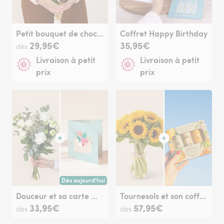
Petit bouquet de chocolat
Coffret Happy Birthday
29,95€
35,95€
dès
Livraison à petit
Livraison à petit
prix
prix
Dès aujourd'hui
Livraison dès aujourd'hui (pour toute commande passée avan
Douceur et sa carte message
Tournesols et son coffret crèmes mains - Panier des sens
33,95€
57,95€
dès
dès