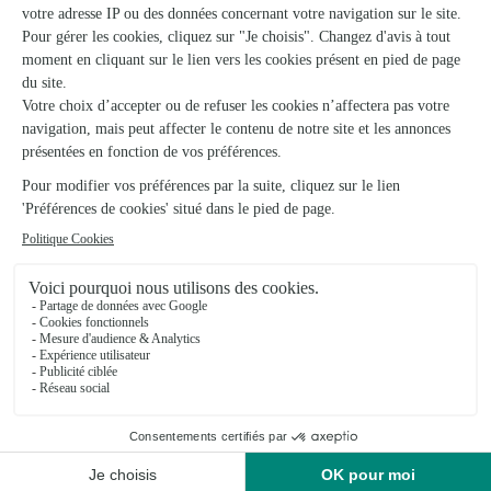
Duo LEGO® Orchidées
Petit poème
67,95€
22,95€
dès
Livraison à petit
prix
20 produits vus sur 35
Voir plus de produits