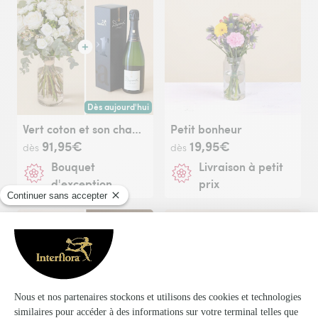
Dès aujourd'hui
Livraison dès aujourd'hui (pour toute commande passée avan
Vert coton et son champagne Devaux
Petit bonheur
91,95€
19,95€
dès
dès
Bouquet
Livraison à petit
d'exception
prix