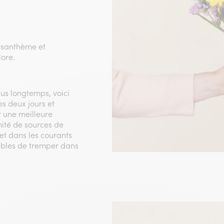
hrysanthème et
lore.
us longtemps, voici
es deux jours et
r une meilleure
mité de sources de
 et dans les courants
ptibles de tremper dans