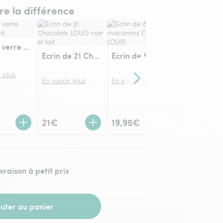
ire la différence
Vase en verre transparent
Ecrin de 21 Chocolats LOUIS noir et lait
Ecrin de 8 macarons Chocolats LOUIS
 plus
En savoir plus
En savoir plus
Contenu suivant
En savoir plu
21€
19,95€
36,95€
ivraison à petit prix
outer au panier