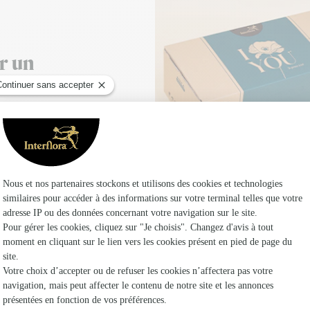
r un
e, il voyagera dans un
e Satisfait ou Relivré
nt !
é vous permettant de
 vos commandes
ute commande passée