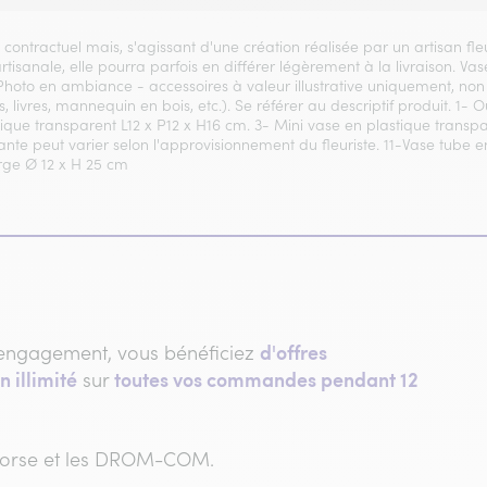
t contractuel mais, s'agissant d'une création réalisée par un artisan fl
 artisanale, elle pourra parfois en différer légèrement à la livraison. 
 Photo en ambiance - accessoires à valeur illustrative uniquement, non 
, livres, mannequin en bois, etc.). Se référer au descriptif produit. 1- 
que transparent L12 x P12 x H16 cm. 3- Mini vase en plastique transp
lante peut varier selon l'approvisionnement du fleuriste. 11-Vase tube
rge Ø 12 x H 25 cm
d'offres
engagement, vous bénéficiez
n illimité
toutes vos commandes pendant 12
sur
 Corse et les DROM-COM.