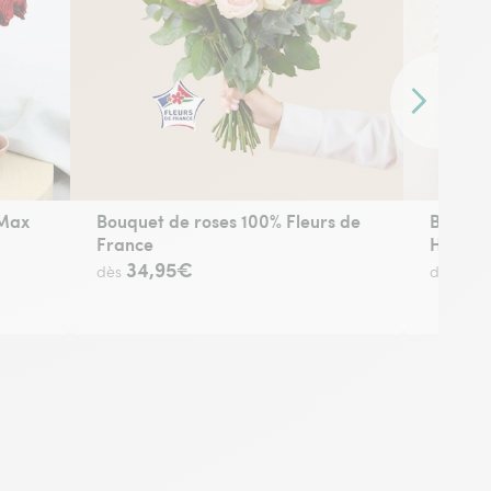
Contenu sui
 Max
Bouquet de roses 100% Fleurs de
Brassé
France
Havela
34,95€
44
dès
dès