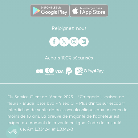
Rejoignez-nous
Interflora sur Facebook
Interflora sur X anciennement Twitter
Interflora sur Instagram
Interflora sur Linkedin
Achats 100% sécurisés
CB
Mastercard
Visa
Paypal
American Express
Google Pay
Apple Pay
Élu Service Client de l'Année 2026 - *Catégorie Livraison de
fleurs - Étude Ipsos bva - Viséo CI - Plus d'infos sur
escda.fr
Interdiction de vente de boissons alcooliques aux mineurs de
moins de 18 ans. La preuve de majorité de l'acheteur est
exigée au moment de la vente en ligne. Code de la santé
publique, Art. L.3342-1 et L.3342-3