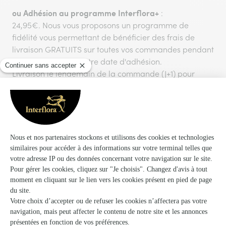
ou
Adhésion au programme Interflora+
:
24,95€. Nous vous proposons un programme de
fidélité vous permettant de bénéficier des frais de
livraison GRATUITS sur toutes vos commandes pendant
1 an à compter de votre date d'adhésion.
Livraison le lendemain de la commande (J+1) pour
toute commande passée avant 17h30.
Vous aimerez aussi
Encore plus d'idées pour faire plaisir