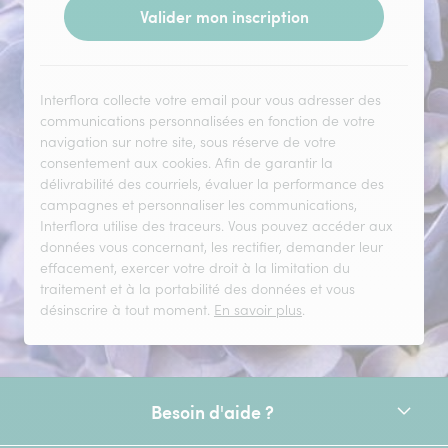
Valider mon inscription
Interflora collecte votre email pour vous adresser des
communications personnalisées en fonction de votre
navigation sur notre site, sous réserve de votre
consentement aux cookies. Afin de garantir la
délivrabilité des courriels, évaluer la performance des
campagnes et personnaliser les communications,
Interflora utilise des traceurs. Vous pouvez accéder aux
données vous concernant, les rectifier, demander leur
effacement, exercer votre droit à la limitation du
traitement et à la portabilité des données et vous
désinscrire à tout moment.
En savoir plus
.
Besoin d'aide ?