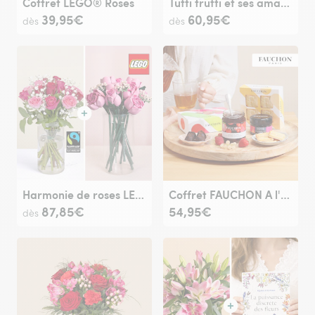
Coffret LEGO® Roses
Tutti frutti et ses amandes au chocolat
39,95€
60,95€
dès
dès
Harmonie de roses LEGO®
Coffret FAUCHON A l'heure du thé
87,85€
54,95€
dès