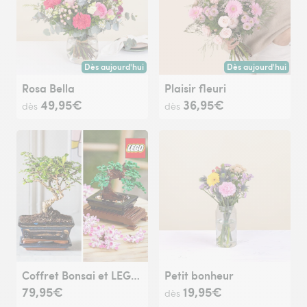
Dès aujourd'hui
Dès aujourd'hui
Livraison dès aujourd'hui (pour toute commande passée avan
Livraison dès aujour
Rosa Bella
Plaisir fleuri
49,95€
36,95€
dès
dès
Coffret Bonsai et LEGO®
Petit bonheur
79,95€
19,95€
dès