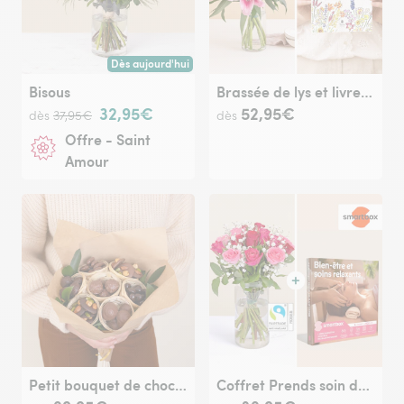
Dès aujourd'hui
Livraison dès aujourd'hui (pour toute commande passée avan
Bisous
Brassée de lys et livre "La puissance discrète des fleurs"
32,95€
52,95€
dès
37,95€
dès
Offre - Saint
Amour
Petit bouquet de chocolat
Coffret Prends soin de toi - Smartbox