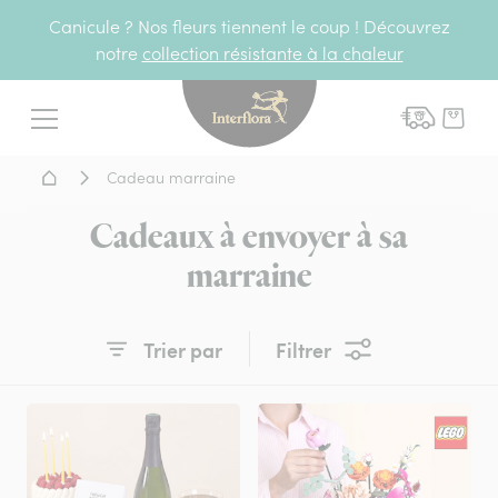
Canicule ? Nos fleurs tiennent le coup ! Découvrez
notre
collection résistante à la chaleur
Interflora - livraison fleurs
Menu
Accueil - Livraison fleurs
Cadeau marraine
Cadeaux à envoyer à sa
marraine
Trier par
Filtrer