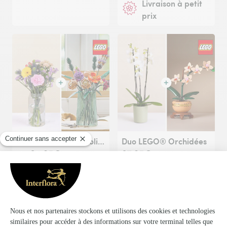
Livraison à petit
prix
Coffret LEGO® Bucolique
Duo LEGO® Orchidées
64,95€
67,95€
dès