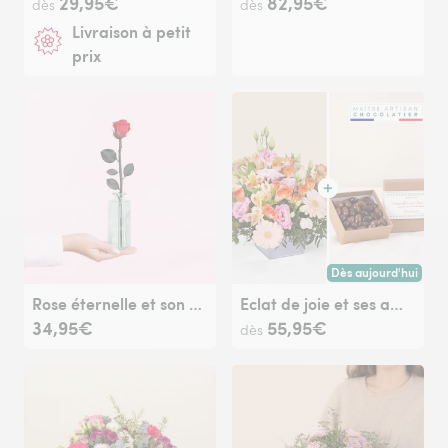
29,95€
82,95€
dès
dès
Livraison à petit
prix
Dès aujourd'hui
Livraison dès aujour
Rose éternelle et son soliflore
Eclat de joie et ses amandes au chocolat
34,95€
55,95€
dès