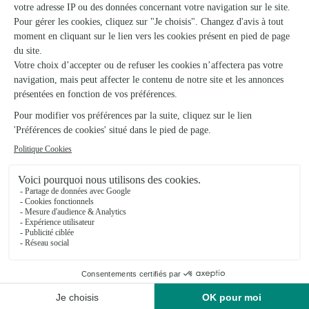
Petit poème
Petite rêverie
22,95€
24,95€
dès
dès
Livraison à petit
prix
20 produits vus sur 32
Voir plus de produits