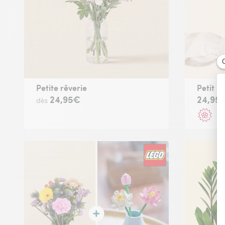
Petite rêverie
Petit b
24,95€
24,95
dès
Li