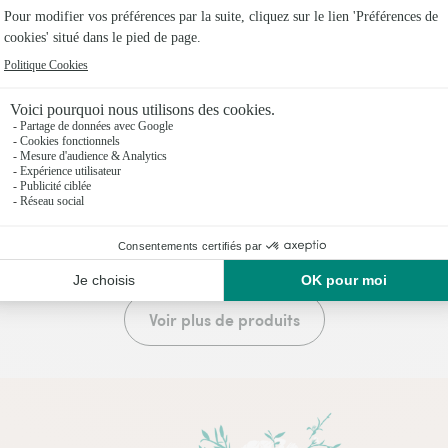
 cadeau plante
Brassée de lys et livre "L
puissance discrète des fl
€
52,95€
dès
20 produits vus sur 21
Voir plus de produits