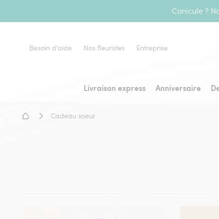
Canicule ? No
Besoin d'aide
Nos fleuristes
Entreprise
Livraison express
Anniversaire
De
Accueil - Livraison fleurs
Cadeau soeur