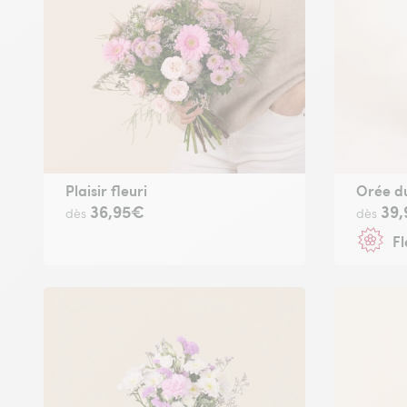
Plaisir fleuri
Orée du
36,95€
39
dès
dès
Fl