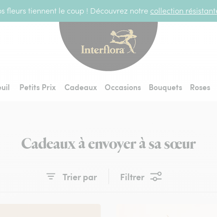
s fleurs tiennent le coup ! Découvrez notre
collection résistan
Interflora - livraiso
uil
Petits Prix
Cadeaux
Occasions
Bouquets
Roses
Cadeaux à envoyer à sa sœur
Trier par
Filtrer