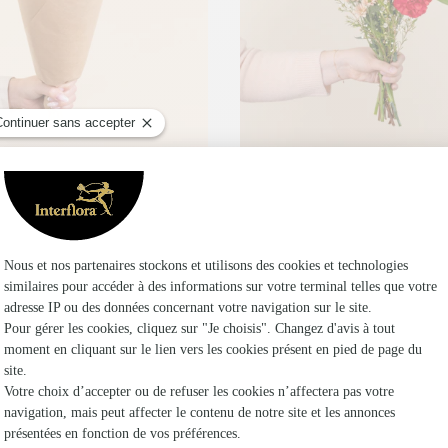
ouquet de fleurs séchées
Petit coeur
€
24,95€
dès
vraison à petit prix