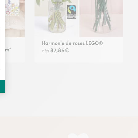
a
Harmonie de roses LEGO®
eurs"
87,85€
dès